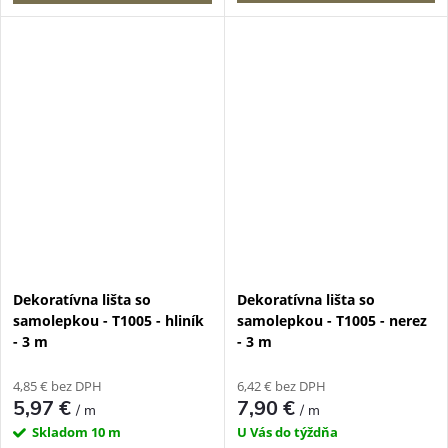
Dekoratívna lišta so
Dekoratívna lišta so
samolepkou - T1005 - hliník
samolepkou - T1005 - nerez
- 3 m
- 3 m
4,85 € bez DPH
6,42 € bez DPH
5,97 €
7,90 €
/ m
/ m
Skladom
10 m
U Vás do týždňa