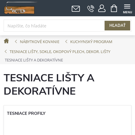
Prejsť
NÁKUPNÝ
KOŠÍK
na
obsah
HĽADAŤ
Domov
NÁBYTKOVÉ KOVANIE
KUCHYNSKÝ PROGRAM
TESNIACE LIŠTY, SOKLE, OKOPOVÝ PLECH, DEKOR. LIŠTY
TESNIACE LIŠTY A DEKORATÍVNE
TESNIACE LIŠTY A
DEKORATÍVNE
TESNIACE PROFILY