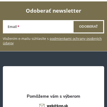
ý
Odoberať newsletter
p
Z
i
Email
ODOBERAŤ
s
á
u
Vložením e-mailu súhlasíte s
podmienkami ochrany osobných
p
údajov
ä
t
i
e
web
@
knn.sk