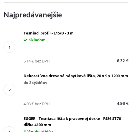
Najpredávanejšie
Tesniaci profil - L15/B - 3 m
Skladom
5,14 € bez DPH
6,32 €
Dekoratívna drevená nábytková lišta, 20 x 9 x 1200 mm
do 2 týždňov
4,03 € bez DPH
4,96 €
EGGER - Tesniaca lišta k pracovnej doske - F486 ST76 -
dĺžka 4100 mm
U Vás do týždňa