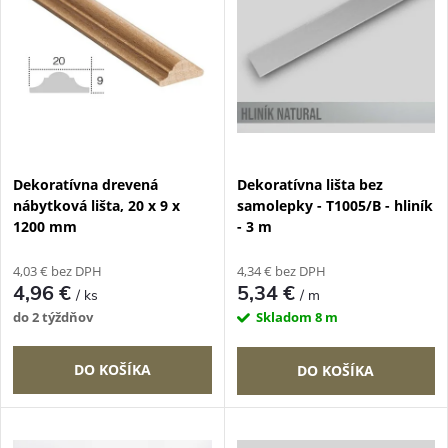
e
p
n
i
i
s
e
p
Dekoratívna drevená
Dekoratívna lišta bez
p
nábytková lišta, 20 x 9 x
samolepky - T1005/B - hliník
r
1200 mm
- 3 m
r
o
4,03 € bez DPH
4,34 € bez DPH
o
4,96 €
5,34 €
/ ks
/ m
d
do 2 týždňov
Skladom
8 m
d
u
DO KOŠÍKA
DO KOŠÍKA
u
k