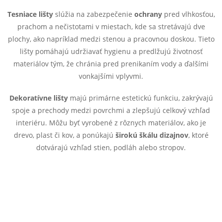
d
á
Tesniace lišty
slúžia na zabezpečenie
ochrany
pred vlhkosťou,
a
n
prachom a nečistotami v miestach, kde sa stretávajú dve
k
plochy, ako napríklad medzi stenou a pracovnou doskou. Tieto
c
o
lišty pomáhajú udržiavať hygienu a predlžujú životnosť
i
materiálov tým, že chránia pred prenikaním vody a ďalšími
v
vonkajšími vplyvmi.
a
e
n
Dekoratívne lišty
majú primárne estetickú funkciu, zakrývajú
p
i
spoje a prechody medzi povrchmi a zlepšujú celkový vzhľad
e
r
interiéru. Môžu byť vyrobené z rôznych materiálov, ako je
drevo, plast či kov, a ponúkajú
širokú škálu dizajnov
, ktoré
v
dotvárajú vzhľad stien, podláh alebo stropov.
k
y
v