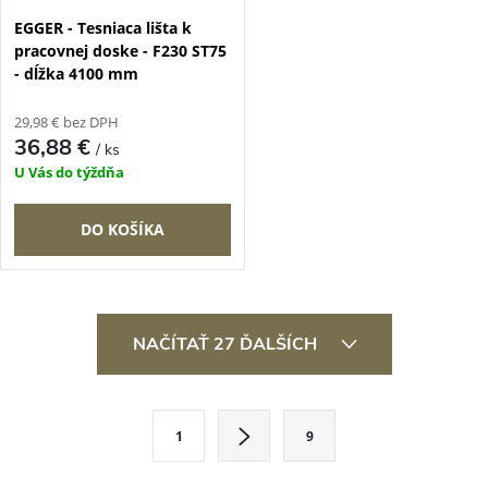
EGGER - Tesniaca lišta k
pracovnej doske - F230 ST75
- dĺžka 4100 mm
29,98 € bez DPH
36,88 €
/ ks
U Vás do týždňa
DO KOŠÍKA
O
NAČÍTAŤ 27 ĎALŠÍCH
v
l
S
1
9
t
á
r