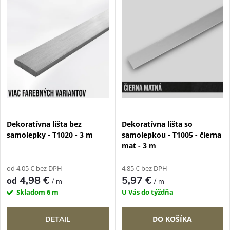
k
t
t
o
o
v
v
Dekoratívna lišta bez
Dekoratívna lišta so
samolepky - T1020 - 3 m
samolepkou - T1005 - čierna
mat - 3 m
od 4,05 € bez DPH
4,85 € bez DPH
4,98 €
5,97 €
od
/ m
/ m
Skladom
6 m
U Vás do týždňa
DO KOŠÍKA
DETAIL