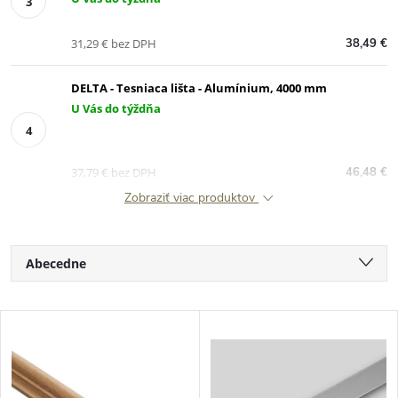
31,29 € bez DPH
38,49 €
DELTA - Tesniaca lišta - Alumínium, 4000 mm
U Vás do týždňa
37,79 € bez DPH
46,48 €
Zobraziť viac produktov
R
Abecedne
a
Najlacnejšie
V
Najdrahšie
d
ý
Najpredávanejšie