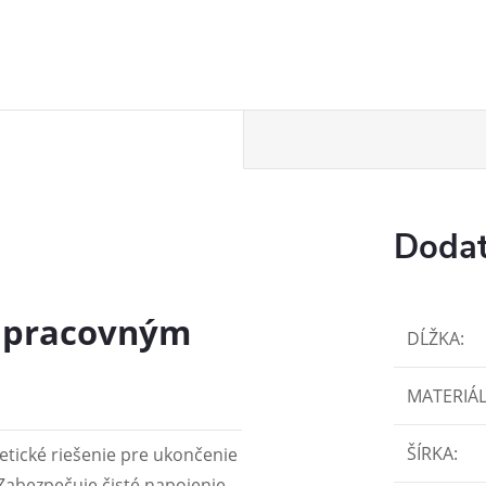
Dodat
 k pracovným
DĹŽKA
:
MATERIÁ
ŠÍRKA
:
etické riešenie pre ukončenie
Zabezpečuje čisté napojenie