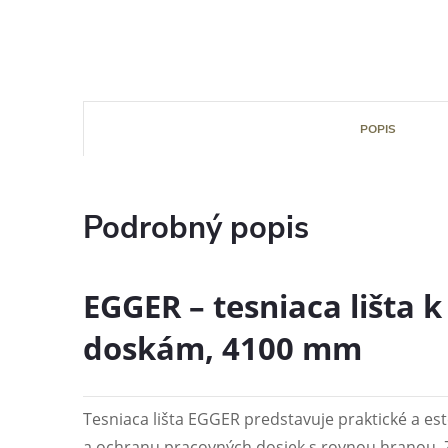
POPIS
Podrobný popis
EGGER – tesniaca lišta
doskám, 4100 mm
Tesniaca lišta EGGER predstavuje praktické a est
a ochranu pracovných dosiek s rovnou hranou. 