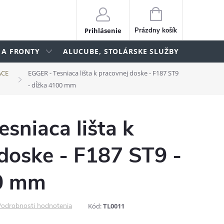
NÁKUPNÝ
KOŠÍK
Prihlásenie
Prázdny košík
 A FRONTY
ALUCUBE, STOLÁRSKE SLUŽBY
lame
ACE
EGGER - Tesniaca lišta k pracovnej doske - F187 ST9
- dĺžka 4100 mm
sniaca lišta k
doske - F187 ST9 -
0 mm
odrobnosti hodnotenia
Kód:
TL0011