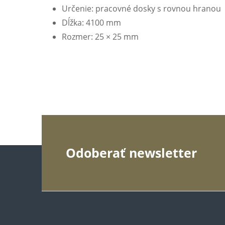
Určenie: pracovné dosky s rovnou hranou
Dĺžka: 4100 mm
Rozmer: 25 × 25 mm
Z
Odoberať newsletter
á
p