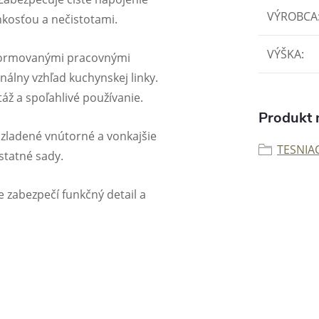
VÝROBCA
hkosťou a nečistotami.
VÝŠKA
:
stformovanými pracovnými
álny vzhľad kuchynskej linky.
ž a spoľahlivé používanie.
Produkt n
e zladené vnútorné a vonkajšie
TESNIAC
statné sady.
 zabezpečí funkčný detail a