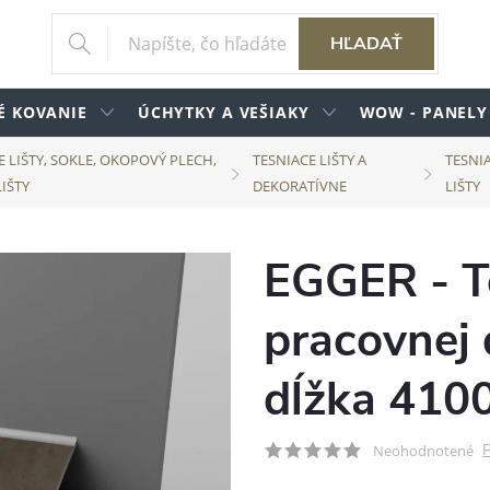
HĽADAŤ
É KOVANIE
ÚCHYTKY A VEŠIAKY
WOW - PANELY
E LIŠTY, SOKLE, OKOPOVÝ PLECH,
TESNIACE LIŠTY A
TESNI
LIŠTY
DEKORATÍVNE
LIŠTY
EGGER - Te
pracovnej 
dĺžka 410
P
Neohodnotené