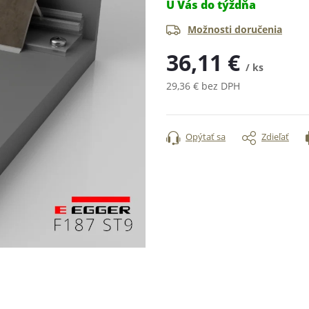
U Vás do týždňa
Možnosti doručenia
36,11 €
/ ks
29,36 € bez DPH
Jednotková
cena:
Opýtať sa
Zdieľať