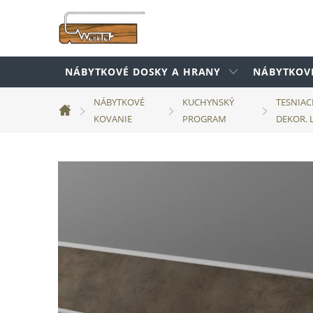
Prejsť
na
obsah
NÁBYTKOVÉ DOSKY A HRANY
NÁBYTKOV
NÁBYTKOVÉ
KUCHYNSKÝ
TESNIAC
Domov
KOVANIE
PROGRAM
DEKOR. 