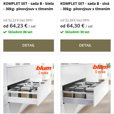
p
KOMPLET SET - sada B - biela
KOMPLET SET - sada B - sivá
r
- 30kg- plnovýsuv s tlmením
- 30kg- plnovýsuv s tlmením
r
o
od 52,22 € bez DPH
od 52,28 € bez DPH
o
64,23 €
64,30 €
od
od
/ set
/ set
d
Skladom
86 set
Skladom
30 set
d
u
DETAIL
DETAIL
u
k
k
t
t
o
o
v
v