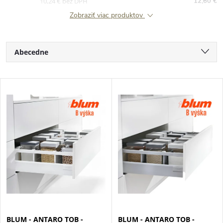
10,24 € bez DPH
12,60 €
Zobraziť viac produktov
R
Abecedne
a
Najlacnejšie
V
Najdrahšie
d
ý
Najpredávanejšie
e
p
n
i
i
s
e
p
BLUM - ANTARO TOB -
BLUM - ANTARO TOB -