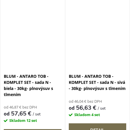
BLUM - ANTARO TOB -
BLUM - ANTARO TOB -
KOMPLET SET - sada N -
KOMPLET SET - sada N - sivá
biela - 30kg- plnovýsuv s
- 30kg- plnovýsuv s tlmením
tlmením
od 46,04 € bez DPH
56,63 €
od 46,87 € bez DPH
od
/ set
57,65 €
od
/ set
Skladom
4 set
Skladom
12 set