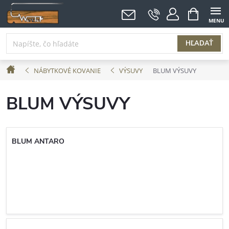
Prejsť
NÁKUPNÝ
KOŠÍK
na
obsah
HĽADAŤ
Domov
NÁBYTKOVÉ KOVANIE
VÝSUVY
BLUM VÝSUVY
BLUM VÝSUVY
BLUM ANTARO