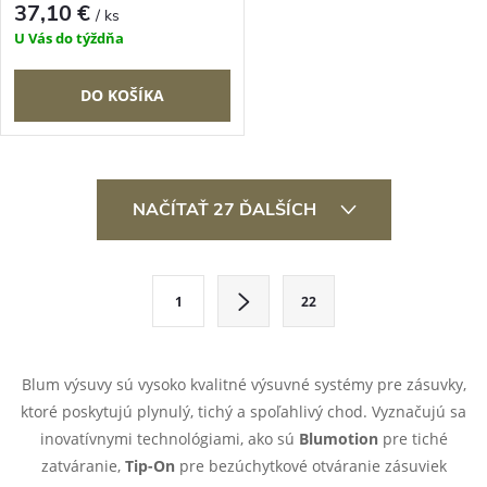
37,10 €
/ ks
U Vás do týždňa
DO KOŠÍKA
O
NAČÍTAŤ 27 ĎALŠÍCH
v
l
S
1
22
t
á
r
d
á
Blum výsuvy sú vysoko kvalitné výsuvné systémy pre zásuvky,
a
n
ktoré poskytujú plynulý, tichý a spoľahlivý chod. Vyznačujú sa
k
inovatívnymi technológiami, ako sú
Blumotion
pre tiché
c
o
zatváranie,
Tip-On
pre bezúchytkové otváranie zásuviek