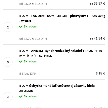
od 31,36 € bez DPH
38,57 €
od
BLUM - TANDEM - KOMPLET SET - plnovýsuv TIP-ON 30kg
- VÝBEH
Skladom
od 33,77 € bez DPH
41,54 €
od
BLUM TANDEM - synchronizačný hriadeľ TIP-ON, 1140
mm, hliník T57.1140S
Skladom
5 € bez DPH
6,15 €
BLUM úchytka + unášač vnútornej zásuvky biela -
ZIF.80M5
Skladom