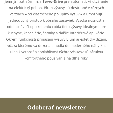
i
jemným zatlačením, a
Servo-Drive
pre automatické otváranie
v
na elektrický pohon. Blum výsuvy sú dostupné v rôznych
a
e
verziách – od čiastočného po úplný výsuv – a umožňujú
n
jednoduchý prístup k obsahu zásuviek. Vysoká nosnosť a
p
i
odolnosť voči opotrebeniu robia tieto výsuvy ideálnymi pre
e
r
kuchyne, kancelárie, šatníky a ďalšie interiérové aplikácie.
Okrem funkčnosti prinášajú výsuvy Blum aj estetický dizajn,
v
vďaka ktorému sa dokonale hodia do moderného nábytku.
k
Dlhá životnosť a spoľahlivosť týchto výsuvov sú zárukou
komfortného používania na dlhé roky.
y
v
ý
p
i
Odoberať newsletter