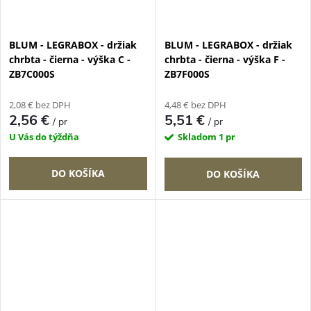
BLUM - LEGRABOX - držiak
BLUM - LEGRABOX - držiak
chrbta - čierna - výška C -
chrbta - čierna - výška F -
ZB7C000S
ZB7F000S
2,08 € bez DPH
4,48 € bez DPH
2,56 €
5,51 €
/ pr
/ pr
U Vás do týždňa
Skladom
1 pr
DO KOŠÍKA
DO KOŠÍKA