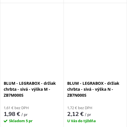
BLUM - LEGRABOX - držiak
BLUM - LEGRABOX - držiak
chrbta - sivá - výška M -
chrbta - sivá - výška N -
ZB7M000S
ZB7N000S
1,61 € bez DPH
1,72 € bez DPH
1,98 €
2,12 €
/ pr
/ pr
Skladom
5 pr
U Vás do týždňa