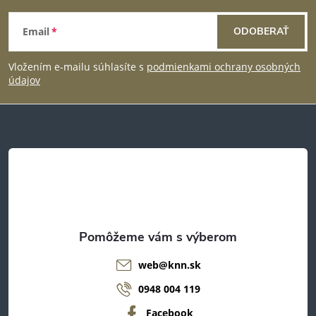
s
Z
u
Email
ODOBERAŤ
á
Vložením e-mailu súhlasíte s
podmienkami ochrany osobných
p
údajov
ä
t
i
e
web
@
knn.sk
0948 004 119
Facebook