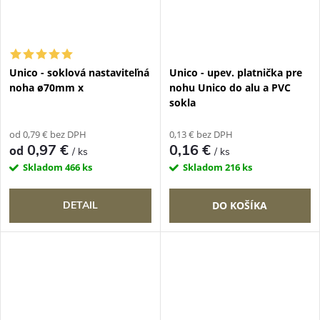
Unico - soklová nastaviteľná
Unico - upev. platnička pre
noha ø70mm x
nohu Unico do alu a PVC
sokla
od 0,79 € bez DPH
0,13 € bez DPH
0,97 €
0,16 €
od
/ ks
/ ks
Skladom
466 ks
Skladom
216 ks
DETAIL
DO KOŠÍKA