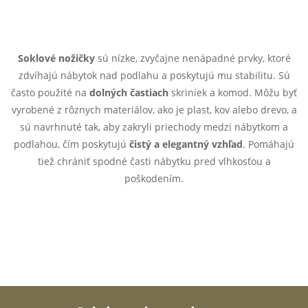
O
v
Soklové nožičky
sú nízke, zvyčajne nenápadné prvky, ktoré
zdvíhajú nábytok nad podlahu a poskytujú mu stabilitu. Sú
l
často použité na
dolných častiach
skriniek a komod. Môžu byť
á
vyrobené z rôznych materiálov, ako je plast, kov alebo drevo, a
sú navrhnuté tak, aby zakryli priechody medzi nábytkom a
d
podlahou, čím poskytujú
čistý a elegantný vzhľad
. Pomáhajú
tiež chrániť spodné časti nábytku pred vlhkosťou a
a
poškodením.
c
i
e
p