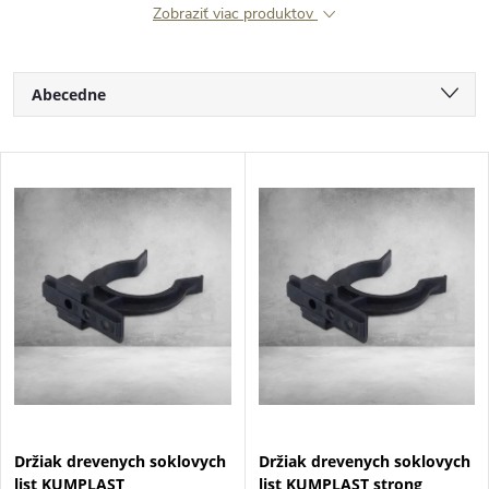
Zobraziť viac produktov
R
Abecedne
a
Najlacnejšie
V
Najdrahšie
d
ý
Najpredávanejšie
e
p
n
i
i
s
e
p
Držiak drevenych soklovych
Držiak drevenych soklovych
p
list KUMPLAST
list KUMPLAST strong