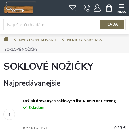
Prejsť
NÁKUPNÝ
KOŠÍK
na
obsah
HĽADAŤ
Domov
NÁBYTKOVÉ KOVANIE
NOŽIČKY NÁBYTKOVÉ
SOKLOVÉ NOŽIČKY
SOKLOVÉ NOŽIČKY
Najpredávanejšie
Držiak drevenych soklovych list KUMPLAST strong
Skladom
0,27 € bez DPH
0,33 €