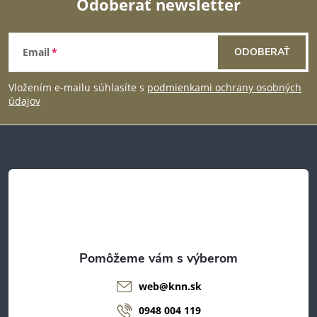
r
Odoberať newsletter
v
Z
k
Email
ODOBERAŤ
á
y
Vložením e-mailu súhlasíte s
podmienkami ochrany osobných
p
údajov
v
ä
ý
p
t
i
i
s
e
u
web
@
knn.sk
0948 004 119