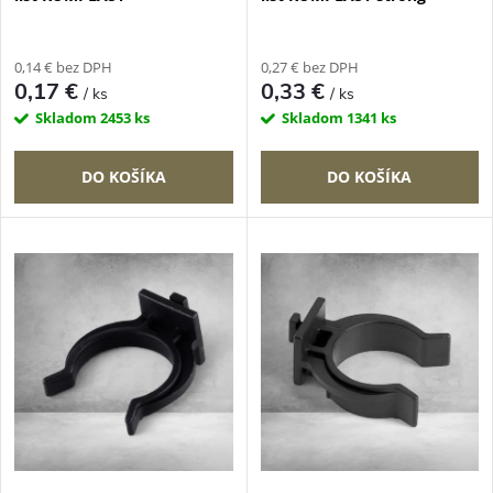
r
r
o
0,14 € bez DPH
0,27 € bez DPH
o
0,17 €
0,33 €
/ ks
/ ks
d
Skladom
2453 ks
Skladom
1341 ks
d
u
DO KOŠÍKA
DO KOŠÍKA
u
k
k
t
t
o
o
v
v