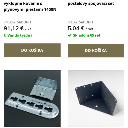
p
výklopné kovanie s
posteľový spojovací set
r
plynovými piestami 1400N
r
o
74,08 € bez DPH
4,10 € bez DPH
o
91,12 €
5,04 €
/ ks
/ set
d
U Vás do týždňa
Skladom
65 set
d
u
DO KOŠÍKA
DO KOŠÍKA
u
k
k
t
t
o
o
v
v