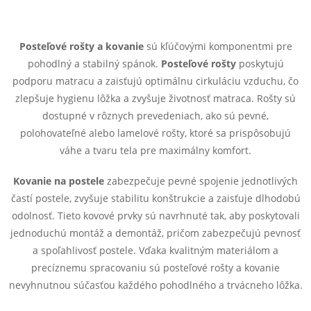
O
v
Posteľové rošty a kovanie
sú kľúčovými komponentmi pre
l
pohodlný a stabilný spánok.
Posteľové rošty
poskytujú
á
podporu matracu a zaisťujú optimálnu cirkuláciu vzduchu, čo
zlepšuje hygienu lôžka a zvyšuje životnosť matraca. Rošty sú
d
dostupné v rôznych prevedeniach, ako sú pevné,
polohovateľné alebo lamelové rošty, ktoré sa prispôsobujú
a
váhe a tvaru tela pre maximálny komfort.
c
Kovanie na postele
zabezpečuje pevné spojenie jednotlivých
i
častí postele, zvyšuje stabilitu konštrukcie a zaisťuje dlhodobú
odolnosť. Tieto kovové prvky sú navrhnuté tak, aby poskytovali
e
jednoduchú montáž a demontáž, pričom zabezpečujú pevnosť
p
a spoľahlivosť postele. Vďaka kvalitným materiálom a
precíznemu spracovaniu sú posteľové rošty a kovanie
r
nevyhnutnou súčasťou každého pohodlného a trvácneho lôžka.