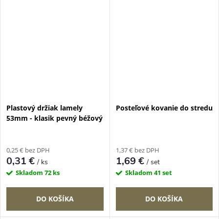
Plastový držiak lamely
Posteľové kovanie do stredu
53mm - klasik pevný béžový
0,25 € bez DPH
1,37 € bez DPH
0,31 €
1,69 €
/ ks
/ set
Skladom
72 ks
Skladom
41 set
DO KOŠÍKA
DO KOŠÍKA