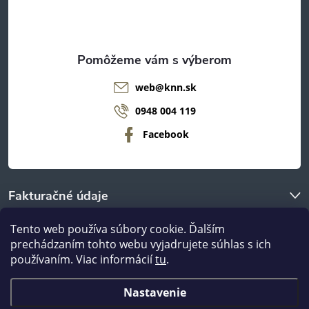
i
e
web
@
knn.sk
0948 004 119
Facebook
Fakturačné údaje
Tento web používa súbory cookie. Ďalším
O nákupe
prechádzaním tohto webu vyjadrujete súhlas s ich
používaním. Viac informácií
tu
.
Odberné miestá
Nastavenie