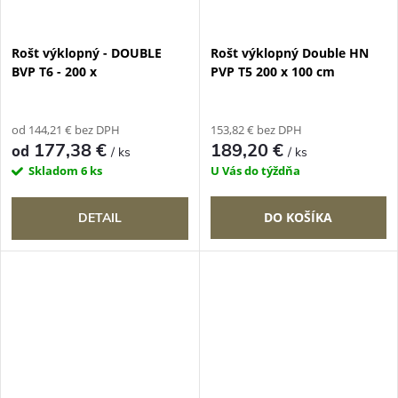
Rošt výklopný - DOUBLE
Rošt výklopný Double HN
BVP T6 - 200 x
PVP T5 200 x 100 cm
od 144,21 € bez DPH
153,82 € bez DPH
177,38 €
189,20 €
od
/ ks
/ ks
Skladom
6 ks
U Vás do týždňa
DO KOŠÍKA
DETAIL