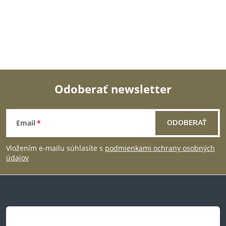
v
k
y
v
ý
Odoberať newsletter
p
Z
i
Email
ODOBERAŤ
á
s
Vložením e-mailu súhlasíte s
podmienkami ochrany osobných
p
u
údajov
ä
t