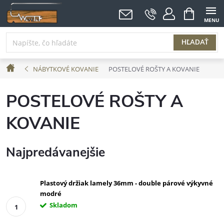
Prejsť
NÁKUPNÝ
KOŠÍK
na
obsah
HĽADAŤ
Domov
NÁBYTKOVÉ KOVANIE
POSTELOVÉ ROŠTY A KOVANIE
POSTELOVÉ ROŠTY A
KOVANIE
Najpredávanejšie
Plastový držiak lamely 36mm - double párové výkyvné
modré
Skladom