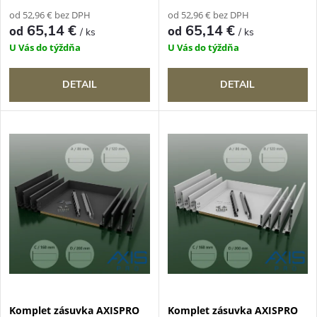
r
o
od 52,96 € bez DPH
od 52,96 € bez DPH
o
65,14 €
65,14 €
od
od
/ ks
/ ks
d
U Vás do týždňa
U Vás do týždňa
d
u
DETAIL
DETAIL
u
k
k
t
t
o
o
v
v
Komplet zásuvka AXISPRO
Komplet zásuvka AXISPRO