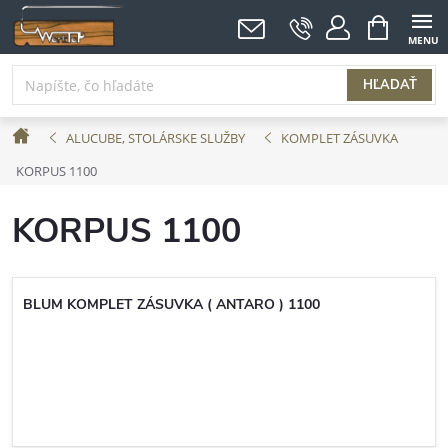
Prejsť
NÁKUPNÝ
KOŠÍK
na
obsah
HĽADAŤ
Domov
ALUCUBE, STOLÁRSKE SLUŽBY
KOMPLET ZÁSUVKA
KORPUS 1100
KORPUS 1100
BLUM KOMPLET ZÁSUVKA ( ANTARO ) 1100