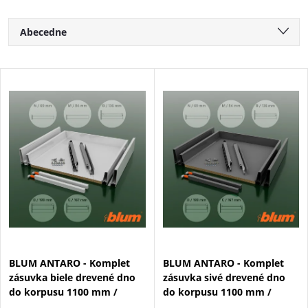
R
Abecedne
a
Najlacnejšie
V
Najdrahšie
d
ý
Najpredávanejšie
e
p
n
i
i
s
e
p
BLUM ANTARO - Komplet
BLUM ANTARO - Komplet
p
zásuvka biele drevené dno
zásuvka sivé drevené dno
r
do korpusu 1100 mm /
do korpusu 1100 mm /