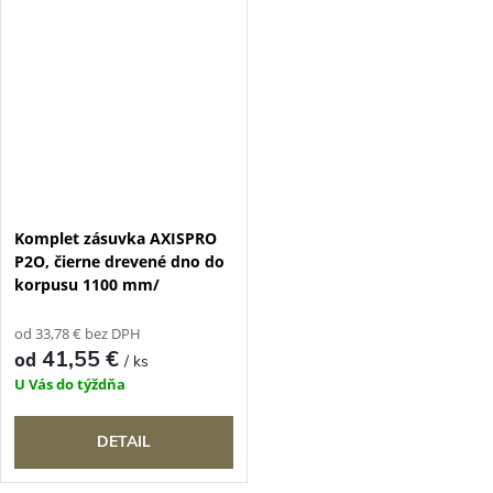
Komplet zásuvka AXISPRO
P2O, čierne drevené dno do
korpusu 1100 mm/
od 33,78 € bez DPH
41,55 €
od
/ ks
U Vás do týždňa
DETAIL