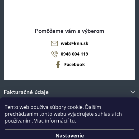
r
i
v
e
k
y
web
@
knn.sk
v
0948 004 119
ý
Facebook
p
i
Fakturačné údaje
s
Tento web používa súbory cookie. Ďalším
u
O nákupe
prechádzaním tohto webu vyjadrujete súhlas s ich
používaním. Viac informácií
tu
.
Odberné miestá
Nastavenie