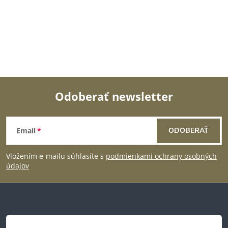
O
v
l
á
Odoberať newsletter
d
Z
a
Email
ODOBERAŤ
á
c
Vložením e-mailu súhlasíte s
podmienkami ochrany osobných
p
i
údajov
e
ä
p
t