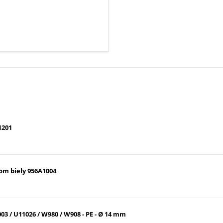
1201
om biely 956A1004
03 / U11026 / W980 / W908 - PE - Ø 14 mm