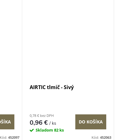
AIRTIC tlmič - Sivý
0,78 € bez DPH
0,96 €
OŠÍKA
DO KOŠÍKA
/ ks
Skladom
82 ks
Kód:
452097
Kód:
452063