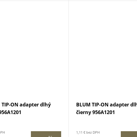
TIP-ON adapter dlhý
BLUM TIP-ON adapter dl
 956A1201
čierny 956A1201
DPH
1,11 € bez DPH