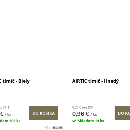
 tlmič - Biely
AIRTIC tlmič - Hnedý
ez DPH
0,78 € bez DPH
 €
0,96 €
DO KOŠÍKA
DO K
/ ks
/ ks
adom
508 ks
Skladom
19 ks
Kód:
452095