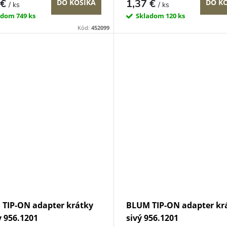
 €
1,37 €
DO KOŠÍKA
DO K
/ ks
/ ks
adom
749 ks
Skladom
120 ks
Kód:
452099
TIP-ON adapter krátky
BLUM TIP-ON adapter kr
y 956.1201
sivý 956.1201