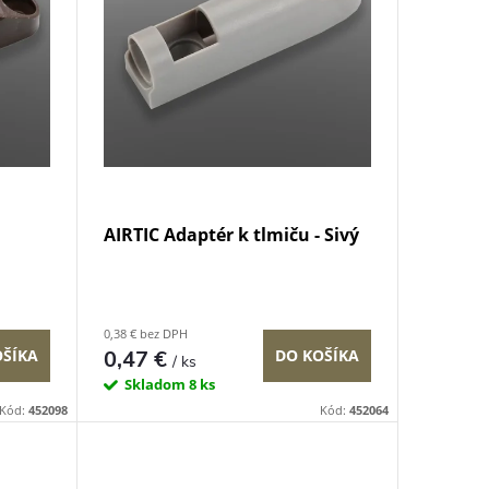
AIRTIC Adaptér k tlmiču - Sivý
0,38 € bez DPH
0,47 €
OŠÍKA
DO KOŠÍKA
/ ks
Skladom
8 ks
Kód:
452098
Kód:
452064