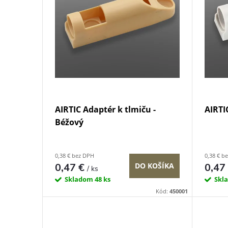
i
i
e
s
p
p
r
r
o
AIRTIC Adaptér k tlmiču -
AIRTI
o
Béžový
d
d
0,38 € bez DPH
0,38 € b
u
0,47 €
0,47
DO KOŠÍKA
/ ks
u
Skladom
48 ks
Skl
k
Kód:
450001
k
t