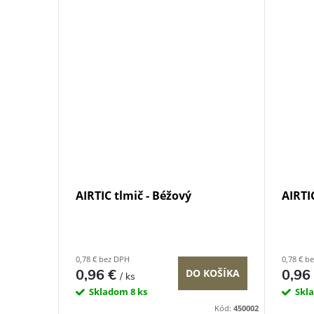
t
o
o
v
v
AIRTIC tlmič - Béžový
AIRTIC
0,78 € bez DPH
0,78 € b
0,96 €
0,96
DO KOŠÍKA
/ ks
Skladom
8 ks
Skl
Kód:
450002