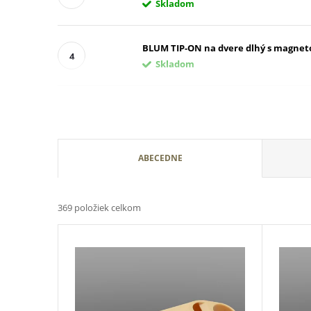
Skladom
BLUM TIP-ON na dvere dlhý s magnet
Skladom
R
ABECEDNE
a
369
položiek celkom
d
V
e
ý
n
p