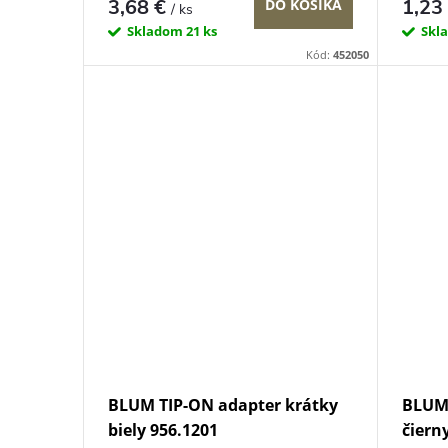
3,68 €
1,23
DO KOŠÍKA
/ ks
Skladom
21 ks
Skl
Kód:
452050
BLUM TIP-ON adapter krátky
BLUM 
biely 956.1201
čiern