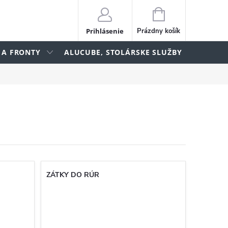
NÁKUPNÝ
KOŠÍK
Prihlásenie
Prázdny košík
 A FRONTY
ALUCUBE, STOLÁRSKE SLUŽBY
lame
ZÁTKY DO RÚR