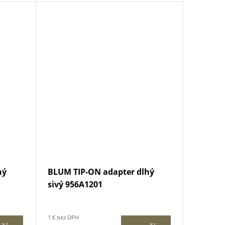
hý
BLUM TIP-ON adapter dlhý
sivý 956A1201
1 € bez DPH