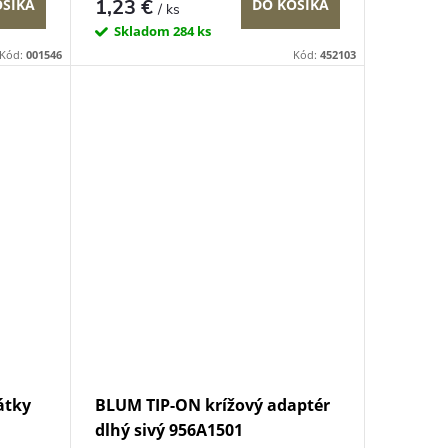
1,23 €
OŠÍKA
DO KOŠÍKA
/ ks
Skladom
284 ks
Kód:
001546
Kód:
452103
átky
BLUM TIP-ON krížový adaptér
dlhý sivý 956A1501