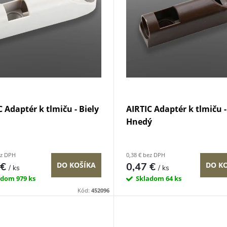
C Adaptér k tlmiču - Biely
AIRTIC Adaptér k tlmiču -
Hnedý
ez DPH
0,38 € bez DPH
 €
0,47 €
DO KOŠÍKA
DO K
/ ks
/ ks
adom
979 ks
Skladom
64 ks
Kód:
452096