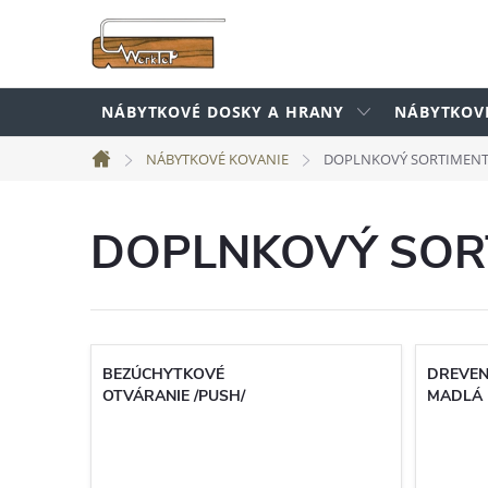
Prejsť
na
obsah
NÁBYTKOVÉ DOSKY A HRANY
NÁBYTKOV
NÁBYTKOVÉ KOVANIE
DOPLNKOVÝ SORTIMEN
Domov
DOPLNKOVÝ SOR
BEZÚCHYTKOVÉ
DREVEN
OTVÁRANIE /PUSH/
MADLÁ