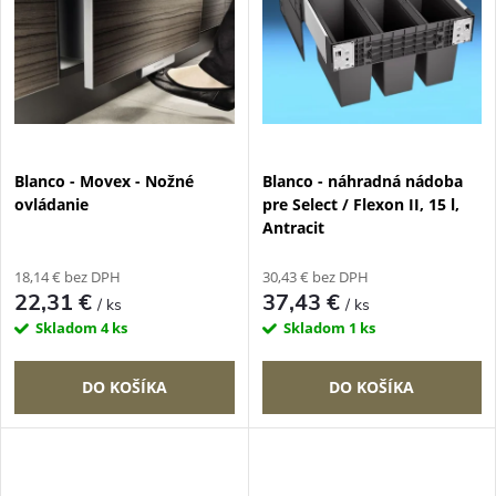
o
v
v
Blanco - Movex - Nožné
Blanco - náhradná nádoba
ovládanie
pre Select / Flexon II, 15 l,
Antracit
18,14 € bez DPH
30,43 € bez DPH
22,31 €
37,43 €
/ ks
/ ks
Skladom
4 ks
Skladom
1 ks
DO KOŠÍKA
DO KOŠÍKA