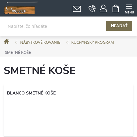
Prejsť
NÁKUPNÝ
KOŠÍK
na
obsah
HĽADAŤ
Domov
NÁBYTKOVÉ KOVANIE
KUCHYNSKÝ PROGRAM
SMETNÉ KOŠE
SMETNÉ KOŠE
BLANCO SMETNÉ KOŠE