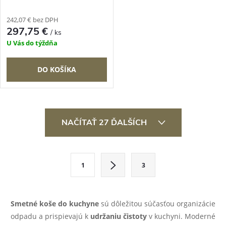
242,07 € bez DPH
297,75 €
/ ks
U Vás do týždňa
DO KOŠÍKA
O
NAČÍTAŤ 27 ĎALŠÍCH
v
l
S
1
3
t
á
r
d
á
Smetné koše do kuchyne
sú dôležitou súčasťou organizácie
a
n
odpadu a prispievajú k
udržaniu čistoty
v kuchyni. Moderné