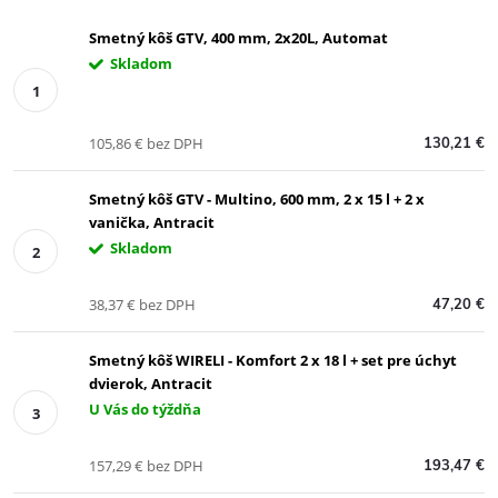
Smetný kôš GTV, 400 mm, 2x20L, Automat
Skladom
105,86 € bez DPH
130,21 €
Smetný kôš GTV - Multino, 600 mm, 2 x 15 l + 2 x
vanička, Antracit
Skladom
38,37 € bez DPH
47,20 €
Smetný kôš WIRELI - Komfort 2 x 18 l + set pre úchyt
dvierok, Antracit
U Vás do týždňa
157,29 € bez DPH
193,47 €