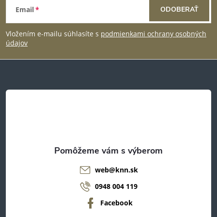
i
Email
ODOBERAŤ
á
s
Vložením e-mailu súhlasíte s
podmienkami ochrany osobných
p
u
údajov
ä
t
i
e
web
@
knn.sk
0948 004 119
Facebook