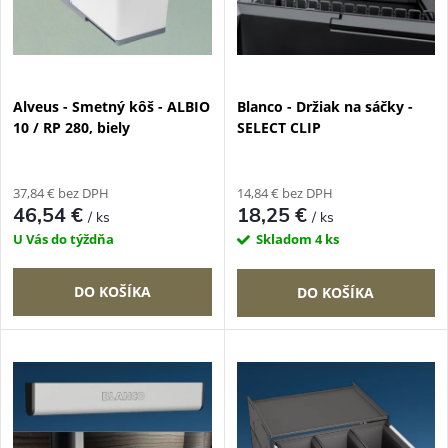
i
s
e
p
Alveus - Smetný kôš - ALBIO
Blanco - Držiak na sáčky -
p
10 / RP 280, biely
SELECT CLIP
r
r
o
37,84 € bez DPH
14,84 € bez DPH
o
46,54 €
18,25 €
/ ks
/ ks
d
U Vás do týždňa
Skladom
4 ks
d
u
DO KOŠÍKA
DO KOŠÍKA
u
k
k
t
t
o