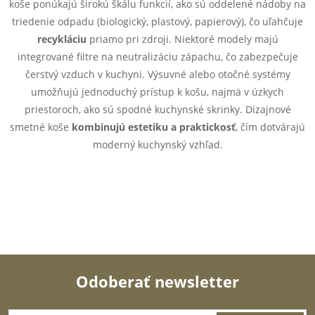
k
koše ponúkajú širokú škálu funkcií, ako sú oddelené nádoby na
c
o
triedenie odpadu (biologický, plastový, papierový), čo uľahčuje
i
recykláciu
priamo pri zdroji. Niektoré modely majú
v
integrované filtre na neutralizáciu zápachu, čo zabezpečuje
a
e
čerstvý vzduch v kuchyni. Výsuvné alebo otočné systémy
n
umožňujú jednoduchý prístup k košu, najmä v úzkych
p
i
priestoroch, ako sú spodné kuchynské skrinky. Dizajnové
e
r
smetné koše
kombinujú estetiku a praktickosť
, čím dotvárajú
moderný kuchynský vzhľad.
v
k
y
v
ý
Odoberať newsletter
p
Z