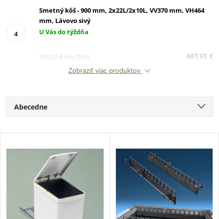
Smetný kôš - 900 mm, 2x22L/2x10L, VV370 mm, VH464
mm, Lávovo sivý
U Vás do týždňa
393,21 € bez DPH
483,65 €
Zobraziť viac produktov
R
Abecedne
a
Najlacnejšie
V
Najdrahšie
d
ý
Najpredávanejšie
e
p
n
i