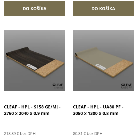
d
u
DO KOŠÍKA
DO KOŠÍKA
u
k
k
t
t
o
o
v
v
CLEAF - HPL - S158 GE/MJ -
CLEAF - HPL - UA80 PF -
2760 x 2040 x 0,9 mm
3050 x 1300 x 0,8 mm
218,89 € bez DPH
80,81 € bez DPH