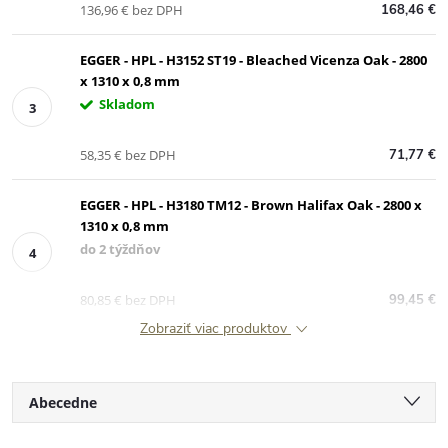
136,96 € bez DPH
168,46 €
EGGER - HPL - H3152 ST19 - Bleached Vicenza Oak - 2800
x 1310 x 0,8 mm
Skladom
58,35 € bez DPH
71,77 €
EGGER - HPL - H3180 TM12 - Brown Halifax Oak - 2800 x
1310 x 0,8 mm
do 2 týždňov
80,85 € bez DPH
99,45 €
Zobraziť viac produktov
R
Abecedne
Najlacnejšie