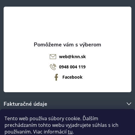
t
y
v
i
ý
e
p
i
web
@
knn.sk
0948 004 119
s
Facebook
u
Fakturačné údaje
Tento web používa súbory cookie. Ďalším
O nákupe
prechádzaním tohto webu vyjadrujete súhlas s ich
používaním. Viac informácií
tu
.