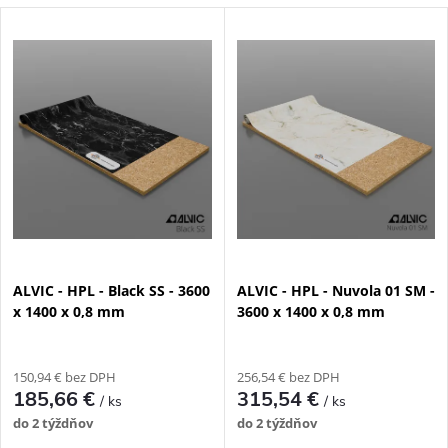
a
V
Najdrahšie
d
ý
Najpredávanejšie
e
p
n
i
i
s
e
p
ALVIC - HPL - Black SS - 3600
ALVIC - HPL - Nuvola 01 SM -
p
x 1400 x 0,8 mm
3600 x 1400 x 0,8 mm
r
r
o
150,94 € bez DPH
256,54 € bez DPH
o
185,66 €
315,54 €
/ ks
/ ks
d
do 2 týždňov
do 2 týždňov