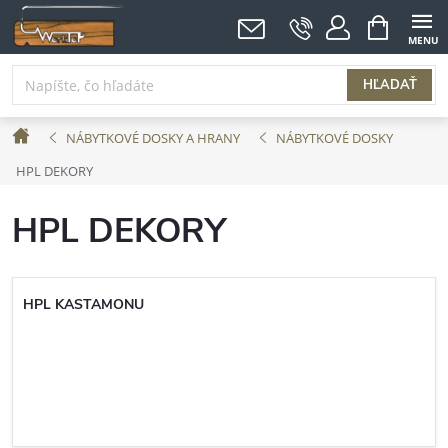
Prejsť
NÁKUPNÝ
KOŠÍK
na
obsah
HĽADAŤ
Domov
NÁBYTKOVÉ DOSKY A HRANY
NÁBYTKOVÉ DOSKY
HPL DEKORY
HPL DEKORY
HPL KASTAMONU