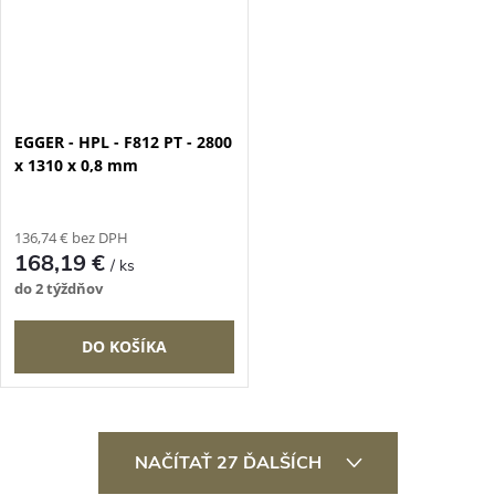
EGGER - HPL - F812 PT - 2800
x 1310 x 0,8 mm
136,74 € bez DPH
168,19 €
/ ks
do 2 týždňov
DO KOŠÍKA
O
NAČÍTAŤ 27 ĎALŠÍCH