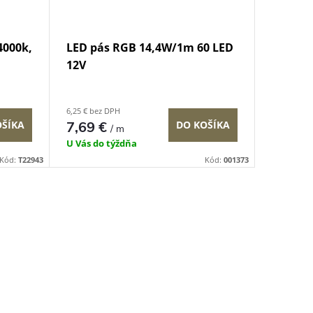
4000k,
LED pás RGB 14,4W/1m 60 LED
12V
6,25 € bez DPH
OŠÍKA
7,69 €
DO KOŠÍKA
/ m
U Vás do týždňa
Kód:
T22943
Kód:
001373