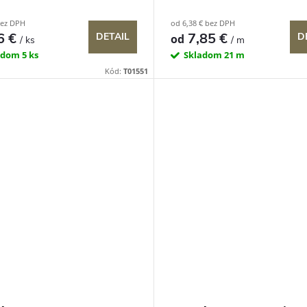
bez DPH
od 6,38 € bez DPH
6 €
7,85 €
DETAIL
D
od
/ ks
/ m
adom
5 ks
Skladom
21 m
Kód:
T01551