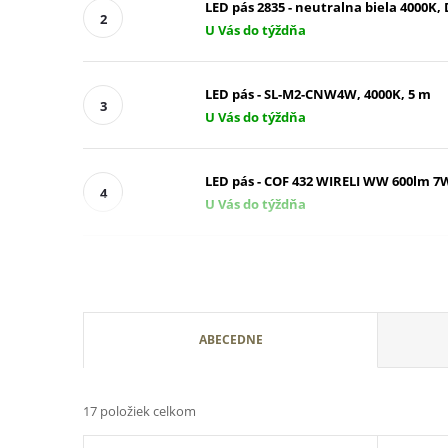
LED pás 2835 - neutralna biela 4000K,
U Vás do týždňa
LED pás - SL-M2-CNW4W, 4000K, 5 m
U Vás do týždňa
LED pás - COF 432 WIRELI WW 600lm 7W 
U Vás do týždňa
R
ABECEDNE
a
17
položiek celkom
d