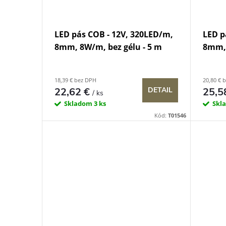
LED pás COB - 12V, 320LED/m,
LED p
8mm, 8W/m, bez gélu - 5 m
8mm,
18,39 € bez DPH
20,80 € 
22,62 €
25,5
DETAIL
/ ks
Skladom
3 ks
Skl
Kód:
T01546