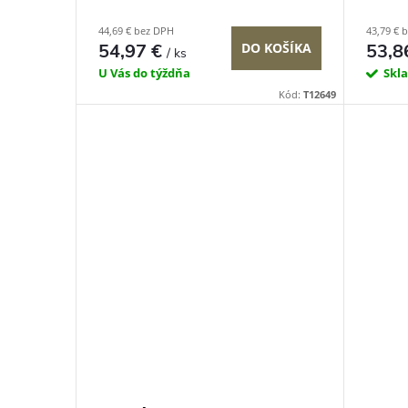
44,69 € bez DPH
43,79 € 
54,97 €
DO KOŠÍKA
53,8
/ ks
U Vás do týždňa
Skl
Kód:
T12649