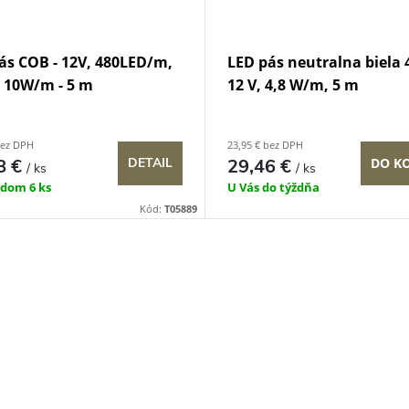
ás COB - 12V, 480LED/m,
LED pás neutralna biela 
 10W/m - 5 m
12 V, 4,8 W/m, 5 m
bez DPH
23,95 € bez DPH
8 €
29,46 €
DO K
DETAIL
/ ks
/ ks
adom
6 ks
U Vás do týždňa
Kód:
T05889