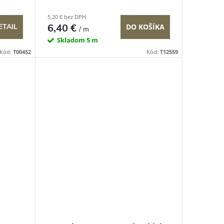
5,20 € bez DPH
6,40 €
ETAIL
DO KOŠÍKA
/ m
Skladom
5 m
Kód:
T00452
Kód:
T12559