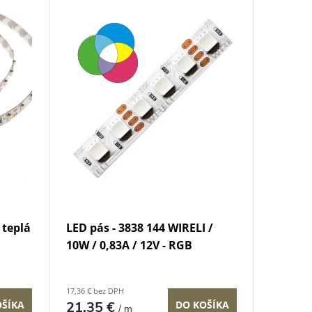
 teplá
LED pás - 3838 144 WIRELI /
10W / 0,83A / 12V - RGB
17,36 € bez DPH
21,35 €
DO KOŠÍKA
OŠÍKA
/ m