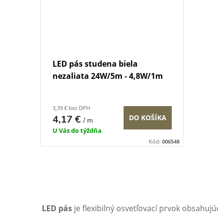
LED pás studena biela
nezaliata 24W/5m - 4,8W/1m
3,39 € bez DPH
4,17 €
DO KOŠÍKA
/ m
U Vás do týždňa
Kód:
006548
O
v
LED pás
je flexibilný osvetľovací prvok obsahuj