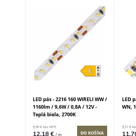
V
e
ý
n
p
i
i
e
s
p
p
r
r
o
LED pás - 2216 160 WIRELI WW /
LED p
o
1160lm / 9,6W / 0,8A / 12V -
WN, 1
d
Teplá biela, 2700K
d
9,90 € bez DPH
9,51 € b
u
12,18 €
11,7
DO KOŠÍKA
/ m