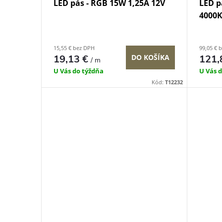
LED pás - RGB 15W 1,25A 12V
LED p
4000K
15,55 € bez DPH
99,05 € 
19,13 €
DO KOŠÍKA
121,
/ m
U Vás do týždňa
U Vás 
Kód:
T12232