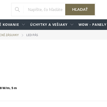
HĽADAŤ
É KOVANIE
ÚCHYTKY A VEŠIAKY
WOW - PANELY
ICKÉ ZÁSUVKY
LED PÁS
4,8 W/m, 5 m