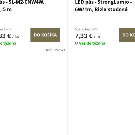
ás - SL-M2-CNW4W,
LED pás - StrongLumio -
, 5 m
6W/1m, Biela studená
bez DPH
5,96 € bez DPH
83 €
DO KOŠÍKA
7,33 €
DO K
/ ks
/ m
do týždňa
U Vás do týždňa
Kód:
T17673