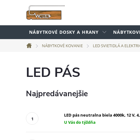
Prejsť
na
obsah
NÁBYTKOVÉ DOSKY A HRANY
NÁBYTKOV
NÁBYTKOVÉ KOVANIE
LED SVIETIDLÁ A ELEKTR
Domov
LED PÁS
Najpredávanejšie
LED pás neutralna biela 4000k, 12 V, 
U Vás do týždňa