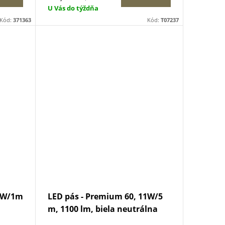
U Vás do týždňa
Kód:
371363
Kód:
T07237
11W/1m
LED pás - Premium 60, 11W/5
m, 1100 lm, biela neutrálna