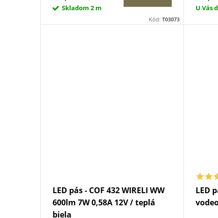
u
Skladom
2 m
U Vás 
k
Kód:
T03073
k
t
t
o
o
v
v
LED pás - COF 432 WIRELI WW
LED p
600lm 7W 0,58A 12V / teplá
vode
biela