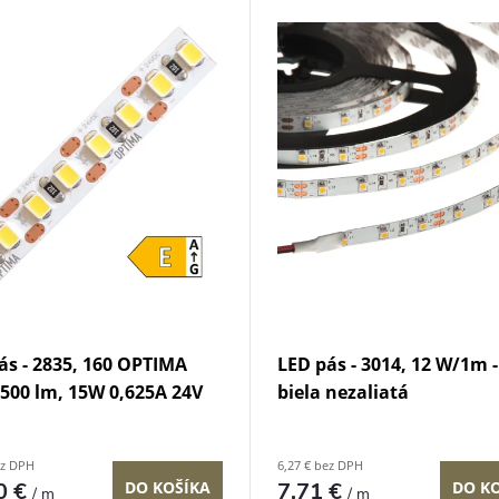
ás - 2835, 160 OPTIMA
LED pás - 3014, 12 W/1m -
500 lm, 15W 0,625A 24V
biela nezaliatá
ez DPH
6,27 € bez DPH
0 €
DO KOŠÍKA
7,71 €
DO K
/ m
/ m