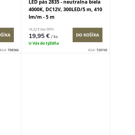
LED pás 2835 - neutralna biela
4000K, DC12V, 300LED/5 m, 410
lm/m - 5 m
16,22 € bez DPH
OŠÍKA
19,95 €
DO KOŠÍKA
/ ks
U Vás do týždňa
Kód:
T08366
Kód:
T20745