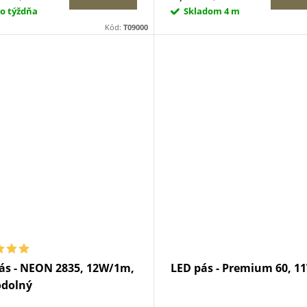
do týždňa
Skladom
4 m
Kód:
T09000
ás - NEON 2835, 12W/1m,
LED pás - Premium 60, 
odolný