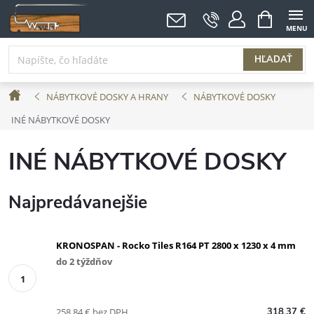
Prejsť
NÁKUPNÝ
KOŠÍK
na
obsah
HĽADAŤ
Domov
NÁBYTKOVÉ DOSKY A HRANY
NÁBYTKOVÉ DOSKY
INÉ NÁBYTKOVÉ DOSKY
INÉ NÁBYTKOVÉ DOSKY
Najpredávanejšie
KRONOSPAN - Rocko Tiles R164 PT 2800 x 1230 x 4 mm
do 2 týždňov
258,84 € bez DPH
318,37 €