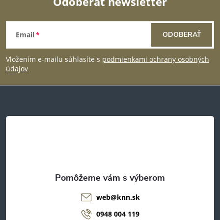
Odoberať newsletter
d
Z
a
Email
ODOBERAŤ
á
c
Vložením e-mailu súhlasíte s
podmienkami ochrany osobných
p
i
údajov
e
ä
p
t
r
i
v
e
k
y
web
@
knn.sk
v
0948 004 119