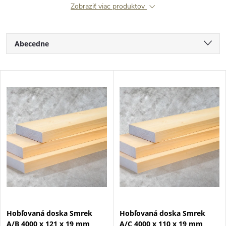
Zobraziť viac produktov
R
Abecedne
a
Najlacnejšie
V
Najdrahšie
d
ý
Najpredávanejšie
e
p
n
i
i
s
e
p
Hobľovaná doska Smrek
Hobľovaná doska Smrek
p
A/B 4000 x 121 x 19 mm
A/C 4000 x 110 x 19 mm