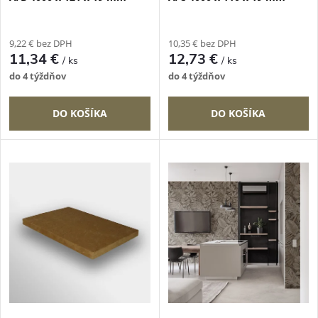
r
r
o
9,22 € bez DPH
10,35 € bez DPH
o
11,34 €
12,73 €
/ ks
/ ks
d
do 4 týždňov
do 4 týždňov
d
u
DO KOŠÍKA
DO KOŠÍKA
u
k
k
t
t
o
o
v
v