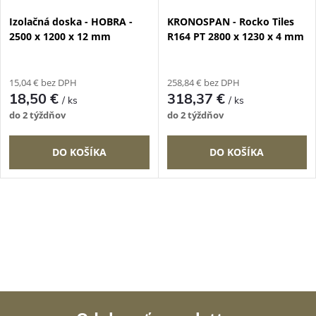
Izolačná doska - HOBRA -
KRONOSPAN - Rocko Tiles
2500 x 1200 x 12 mm
R164 PT 2800 x 1230 x 4 mm
15,04 € bez DPH
258,84 € bez DPH
18,50 €
318,37 €
/ ks
/ ks
do 2 týždňov
do 2 týždňov
DO KOŠÍKA
DO KOŠÍKA
O
v
l
á