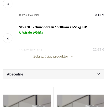
0,12 € bez DPH
0,15 €
SEVROLL - tlmič dorazu 10/18mm 25-50kg Ľ+P
U Vás do týždňa
18,40 € bez DPH
22,63 €
Zobraziť viac produktov
R
Abecedne
a
Najlacnejšie
V
Najdrahšie
d
ý
Najpredávanejšie