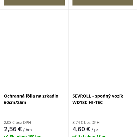
Ochranná fólia na zrkadlo
SEVROLL - spodný vozík
60cm/25m
WD18C HI-TEC
2,08 € bez DPH
3,74 € bez DPH
2,56 €
4,60 €
/ bm
/ pr
Skladom
100 bm
Skladom
18 pr