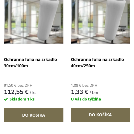
e
p
n
i
i
s
e
p
Ochranná fólia na zrkadlo
Ochranná fólia na zrkadlo
p
30cm/100m
40cm/250m
r
r
o
91,50 € bez DPH
1,08 € bez DPH
o
112,55 €
1,33 €
/ ks
/ bm
d
Skladom
1 ks
U Vás do týždňa
d
u
DO KOŠÍKA
DO KOŠÍKA
u
k