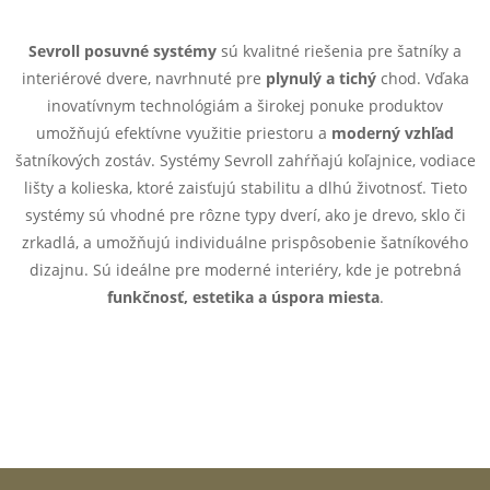
r
d
á
Sevroll posuvné systémy
sú kvalitné riešenia pre šatníky a
a
n
interiérové dvere, navrhnuté pre
plynulý a tichý
chod. Vďaka
k
inovatívnym technológiám a širokej ponuke produktov
c
o
umožňujú efektívne využitie priestoru a
moderný vzhľad
i
šatníkových zostáv. Systémy Sevroll zahŕňajú koľajnice, vodiace
v
lišty a kolieska, ktoré zaisťujú stabilitu a dlhú životnosť. Tieto
a
e
systémy sú vhodné pre rôzne typy dverí, ako je drevo, sklo či
n
zrkadlá, a umožňujú individuálne prispôsobenie šatníkového
p
i
dizajnu. Sú ideálne pre moderné interiéry, kde je potrebná
e
r
funkčnosť, estetika a úspora miesta
.
v
k
y
v