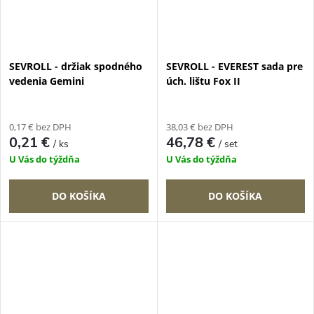
SEVROLL - držiak spodného
SEVROLL - EVEREST sada pre
vedenia Gemini
úch. lištu Fox II
0,17 € bez DPH
38,03 € bez DPH
0,21 €
46,78 €
/ ks
/ set
U Vás do týždňa
U Vás do týždňa
DO KOŠÍKA
DO KOŠÍKA