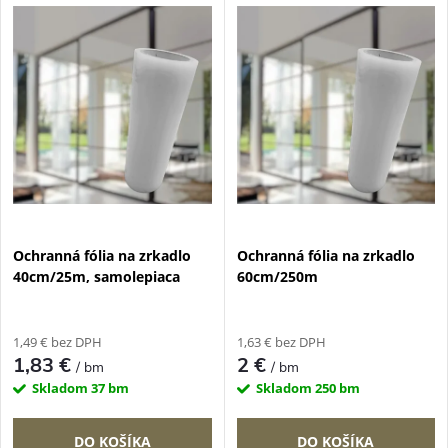
k
t
t
o
o
v
v
Ochranná fólia na zrkadlo
Ochranná fólia na zrkadlo
40cm/25m, samolepiaca
60cm/250m
1,49 € bez DPH
1,63 € bez DPH
1,83 €
2 €
/ bm
/ bm
Skladom
37 bm
Skladom
250 bm
DO KOŠÍKA
DO KOŠÍKA