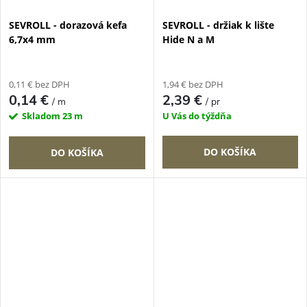
SEVROLL - dorazová kefa
SEVROLL - držiak k lište
6,7x4 mm
Hide N a M
0,11 € bez DPH
1,94 € bez DPH
0,14 €
2,39 €
/ m
/ pr
Skladom
23 m
U Vás do týždňa
DO KOŠÍKA
DO KOŠÍKA