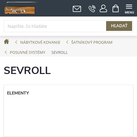
Prejsť
NÁKUPNÝ
KOŠÍK
na
obsah
HĽADAŤ
Domov
NÁBYTKOVÉ KOVANIE
ŠATNÍKOVÝ PROGRAM
POSUVNÉ SYSTÉMY
SEVROLL
SEVROLL
ELEMENTY