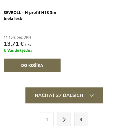
SEVROLL - H profil H18 3m
biela lesk
11,15 € bez DPH
13,71 €
/ ks
U Vás do týždňa
DO KOŠÍKA
O
NAČÍTAŤ 27 ĎALŠÍCH
v
l
S
1
9
t
á