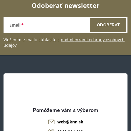
Odoberať newsletter
ý
Z
p
Email
ODOBERAŤ
á
i
Vložením e-mailu súhlasíte s
podmienkami ochrany osobných
s
p
údajov
u
ä
t
i
e
web
@
knn.sk