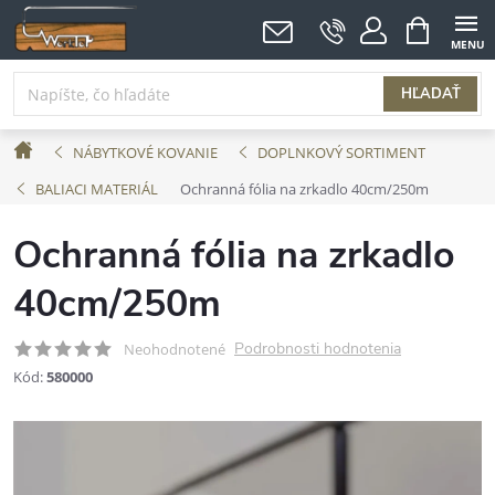
Prejsť
NÁKUPNÝ
KOŠÍK
na
obsah
HĽADAŤ
Domov
NÁBYTKOVÉ KOVANIE
DOPLNKOVÝ SORTIMENT
BALIACI MATERIÁL
Ochranná fólia na zrkadlo 40cm/250m
Ochranná fólia na zrkadlo
40cm/250m
Podrobnosti hodnotenia
Neohodnotené
Kód:
580000