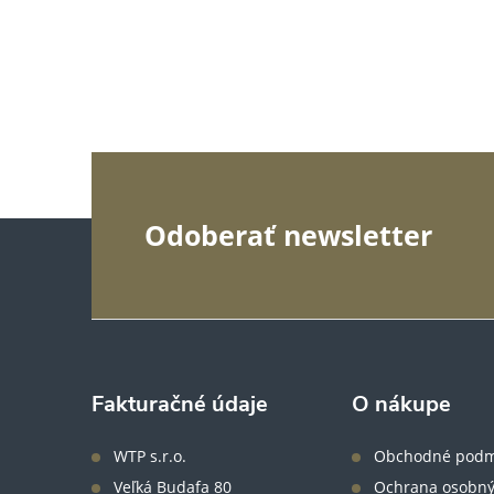
Z
Odoberať newsletter
á
p
ä
Fakturačné údaje
O nákupe
t
WTP s.r.o.
Obchodné podm
Veľká Budafa 80
Ochrana osobný