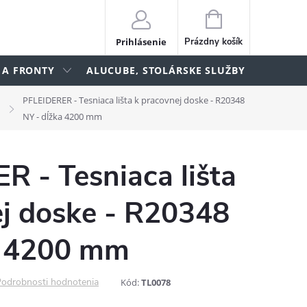
NÁKUPNÝ
KOŠÍK
Prihlásenie
Prázdny košík
 A FRONTY
ALUCUBE, STOLÁRSKE SLUŽBY
lame
PFLEIDERER - Tesniaca lišta k pracovnej doske - R20348
NY - dĺžka 4200 mm
 - Tesniaca lišta
ej doske - R20348
a 4200 mm
odrobnosti hodnotenia
Kód:
TL0078