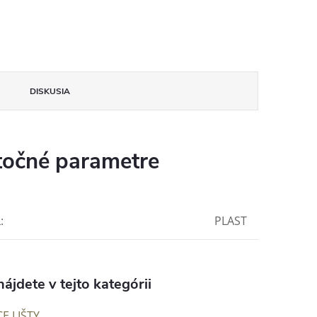
DISKUSIA
očné parametre
L
:
PLAST
ájdete v tejto kategórii
E LIŠTY