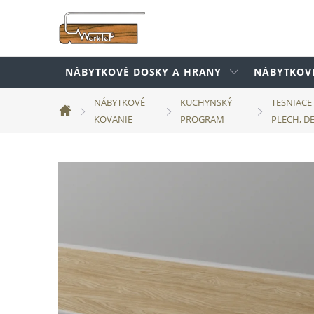
Prejsť
na
obsah
NÁBYTKOVÉ DOSKY A HRANY
NÁBYTKOV
NÁBYTKOVÉ
KUCHYNSKÝ
TESNIACE
Domov
KOVANIE
PROGRAM
PLECH, DE