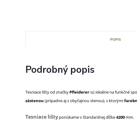
POPIS
Podrobný popis
Tesniace lišty od značky
Pfleiderer
sú ideálne na funkčné sp
zástenou
(prípadne aj s obyčajnou stenou), s ktorými
farebn
Tesniace lišty
ponúkame v štandardnej dĺžke
4200
mm.