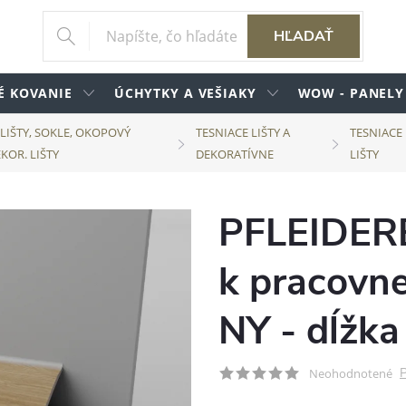
HĽADAŤ
É KOVANIE
ÚCHYTKY A VEŠIAKY
WOW - PANELY
 LIŠTY, SOKLE, OKOPOVÝ
TESNIACE LIŠTY A
TESNIACE
KOR. LIŠTY
DEKORATÍVNE
LIŠTY
PFLEIDERER
k pracovn
NY - dĺžk
P
Neohodnotené