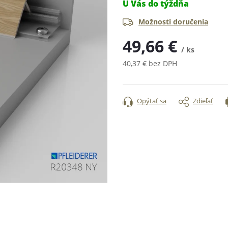
U Vás do týždňa
Možnosti doručenia
49,66 €
/ ks
40,37 € bez DPH
Jednotková
cena:
Opýtať sa
Zdieľať