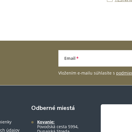
Email
Vložením e-mailu súhlasíte s
podmien
Odberné miestá
ienky
Kovanie:
Povodská cesta 5994,
ch údajov
Dunajská Streda