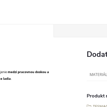
Dodat
ojenie
medzi pracovnou doskou a
MATERIÁ
e ladia
.
Produkt n
TESNIAC