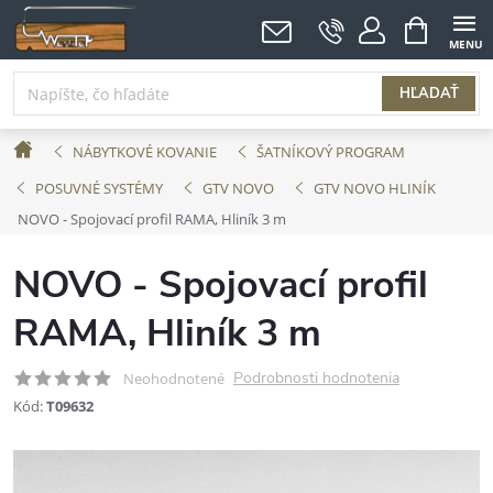
Prejsť
NÁKUPNÝ
KOŠÍK
na
obsah
HĽADAŤ
Domov
NÁBYTKOVÉ KOVANIE
ŠATNÍKOVÝ PROGRAM
POSUVNÉ SYSTÉMY
GTV NOVO
GTV NOVO HLINÍK
NOVO - Spojovací profil RAMA, Hliník 3 m
NOVO - Spojovací profil
RAMA, Hliník 3 m
Podrobnosti hodnotenia
Neohodnotené
Kód:
T09632