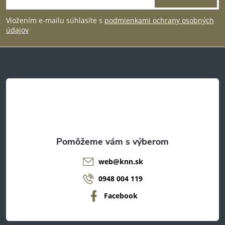
á
Vložením e-mailu súhlasíte s
podmienkami ochrany osobných
p
údajov
ä
t
i
e
web
@
knn.sk
0948 004 119
Facebook