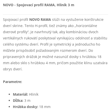
NOVO - Spojovací profil RAMA, Hliník 3 m
Spojovací profil
NOVO RAMA
slúži na vystuženie konštrukcie
dverí skrine. Tento H-profil, tiež známy ako „horizontálne
dverové profily“, je navrhnutý tak, aby kombináciou dvoch
vertikálnych rukovätí poskytoval vynikajúcu odolnosť a stabilitu
celého systému dverí. Profil je symetrický a jednoducho ho
môžete prispôsobiť požadovaným rozmerom dverí. Do
pripravených drážok je možné nasunúť dosky s hrúbkou 18
mm alebo sklo s hrúbkou 4 mm, pričom použitie klinu uzatvára
obrys dverí.
Parametre:
Materiál:
Hliník
Dĺžka:
3 m
Hrúbka dosky:
18 mm