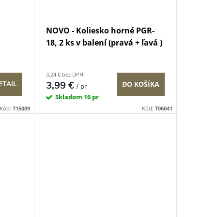
NOVO - Koliesko horné PGR-
18, 2 ks v balení (pravá + ľavá )
3,24 € bez DPH
3,99 €
ETAIL
DO KOŠÍKA
/ pr
Skladom
16 pr
Kód:
T15009
Kód:
T06041