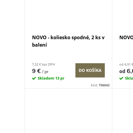
NOVO - koliesko spodné, 2 ks v
NOVO 
balení
7,32 € bez DPH
od 4,91 
9 €
6,
DO KOŠÍKA
od
/ pr
Skladom
13 pr
Skl
Kód:
T06042