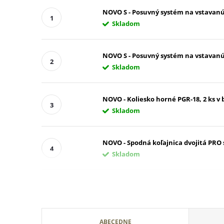
NOVO S - Posuvný systém na vstavanú 
Skladom
NOVO S - Posuvný systém na vstavanú 
Skladom
NOVO - Koliesko horné PGR-18, 2 ks v b
Skladom
NOVO - Spodná koľajnica dvojitá PRO 
Skladom
R
ABECEDNE