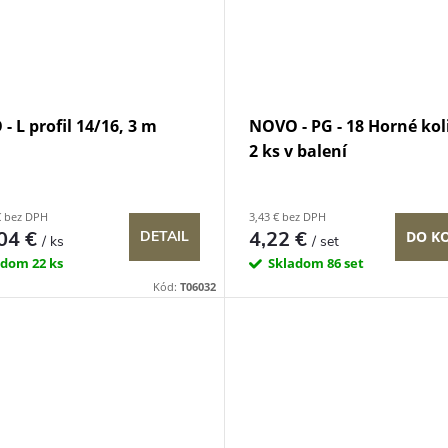
- L profil 14/16, 3 m
NOVO - PG - 18 Horné kol
2 ks v balení
€ bez DPH
3,43 € bez DPH
04 €
4,22 €
DETAIL
DO K
/ ks
/ set
adom
22 ks
Skladom
86 set
Kód:
T06032