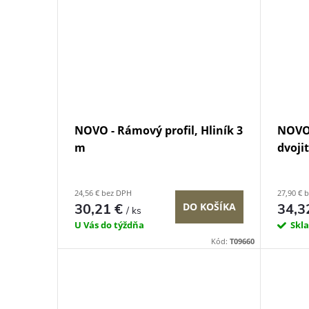
NOVO - Rámový profil, Hliník 3
NOVO 
m
dvoji
24,56 € bez DPH
27,90 € 
30,21 €
DO KOŠÍKA
34,3
/ ks
U Vás do týždňa
Skl
Kód:
T09660