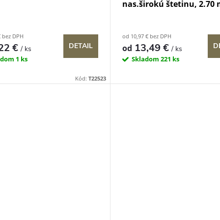
nas.širokú štetinu, 2.70
€ bez DPH
od 10,97 € bez DPH
22 €
13,49 €
DETAIL
D
od
/ ks
/ ks
adom
1 ks
Skladom
221 ks
Kód:
T22523