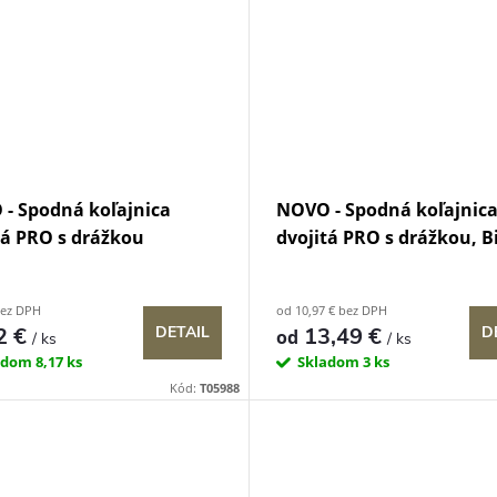
- Spodná koľajnica
NOVO - Spodná koľajnic
tá PRO s drážkou
dvojitá PRO s drážkou, B
bez DPH
od 10,97 € bez DPH
2 €
13,49 €
DETAIL
D
od
/ ks
/ ks
adom
8,17 ks
Skladom
3 ks
Kód:
T05988