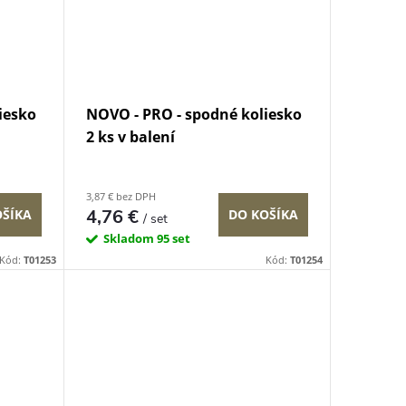
iesko
NOVO - PRO - spodné koliesko
2 ks v balení
3,87 € bez DPH
4,76 €
OŠÍKA
DO KOŠÍKA
/ set
Skladom
95 set
Kód:
T01253
Kód:
T01254