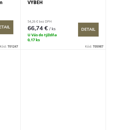
 m
VÝBEH
54,26 € bez DPH
66,74 €
ETAIL
/ ks
DETAIL
U Vás do týždňa
0,17 ks
Kód:
T01247
Kód:
T05987