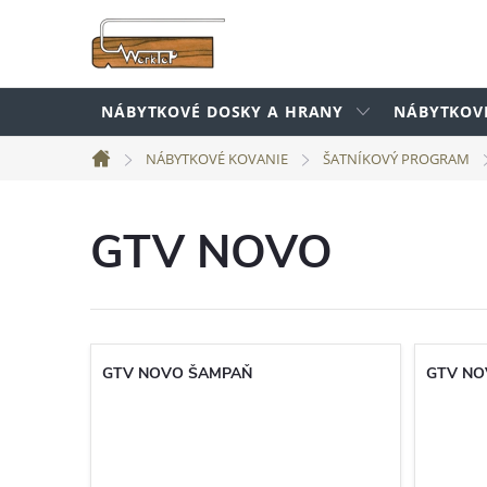
Prejsť
na
obsah
NÁBYTKOVÉ DOSKY A HRANY
NÁBYTKOV
NÁBYTKOVÉ KOVANIE
ŠATNÍKOVÝ PROGRAM
Domov
GTV NOVO
GTV NOVO ŠAMPAŇ
GTV NO