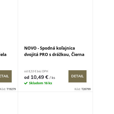
a
NOVO - Spodná koľajnica
iela
dvojitá PRO s drážkou, Čierna
od 8,53 € bez DPH
10,49 €
ETAIL
DETAIL
od
/ ks
Skladom
16 ks
Kód:
T19279
Kód:
T20799