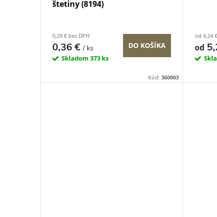
o
štetiny (8194)
d
d
0,29 € bez DPH
od 4,24 
u
0,36 €
5,
DO KOŠÍKA
od
/ ks
u
Skladom
373 ks
Skl
k
k
Kód:
360003
t
t
o
o
v
v