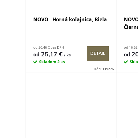
NOVO - Horná koľajnica, Biela
NOVO 
Čiern
od 20,46 € bez DPH
od 16,62
25,17 €
20
DETAIL
od
od
/ ks
Skladom
2 ks
Skl
Kód:
T19276