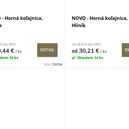
- Horná koľajnica,
NOVO - Horná koľajnica,
a
Hliník
 € bez DPH
od 24,56 € bez DPH
,44 €
30,21 €
DETAIL
D
od
/ ks
/ ks
adom
16 ks
Skladom
14 ks
Kód:
T20794