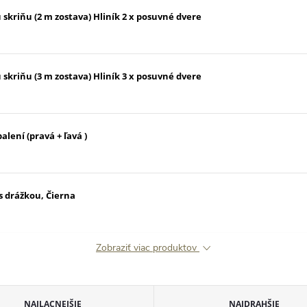
skriňu (2 m zostava) Hliník 2 x posuvné dvere
skriňu (3 m zostava) Hliník 3 x posuvné dvere
alení (pravá + ľavá )
s drážkou, Čierna
Zobraziť viac produktov
NAJLACNEJŠIE
NAJDRAHŠIE