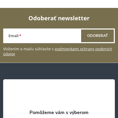
Odoberať newsletter
Z
Email
ODOBERAŤ
á
Vložením e-mailu súhlasíte s
podmienkami ochrany osobných
p
údajov
ä
t
i
e