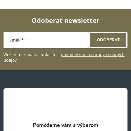
Odoberať newsletter
Z
Email
ODOBERAŤ
á
Vložením e-mailu súhlasíte s
podmienkami ochrany osobných
p
údajov
ä
t
i
e