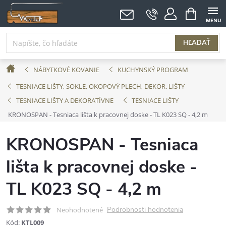
Prejsť
NÁKUPNÝ
KOŠÍK
na
obsah
HĽADAŤ
Domov
NÁBYTKOVÉ KOVANIE
KUCHYNSKÝ PROGRAM
TESNIACE LIŠTY, SOKLE, OKOPOVÝ PLECH, DEKOR. LIŠTY
TESNIACE LIŠTY A DEKORATÍVNE
TESNIACE LIŠTY
KRONOSPAN - Tesniaca lišta k pracovnej doske - TL K023 SQ - 4,2 m
KRONOSPAN - Tesniaca
lišta k pracovnej doske -
TL K023 SQ - 4,2 m
Podrobnosti hodnotenia
Neohodnotené
Kód:
KTL009