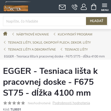
Prejsť
NÁKUPNÝ
KOŠÍK
na
obsah
HĽADAŤ
Domov
NÁBYTKOVÉ KOVANIE
KUCHYNSKÝ PROGRAM
TESNIACE LIŠTY, SOKLE, OKOPOVÝ PLECH, DEKOR. LIŠTY
TESNIACE LIŠTY A DEKORATÍVNE
TESNIACE LIŠTY
EGGER - Tesniaca lišta k pracovnej doske - F675 ST75 - dĺžka 4100 mm
EGGER - Tesniaca lišta k
pracovnej doske - F675
ST75 - dĺžka 4100 mm
Podrobnosti hodnotenia
Neohodnotené
Kód:
TL0031