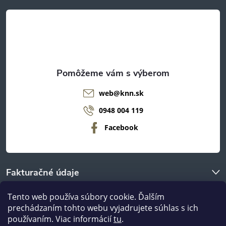
t
i
e
web
@
knn.sk
0948 004 119
Facebook
Fakturačné údaje
Tento web používa súbory cookie. Ďalším
O nákupe
prechádzaním tohto webu vyjadrujete súhlas s ich
používaním. Viac informácií
tu
.