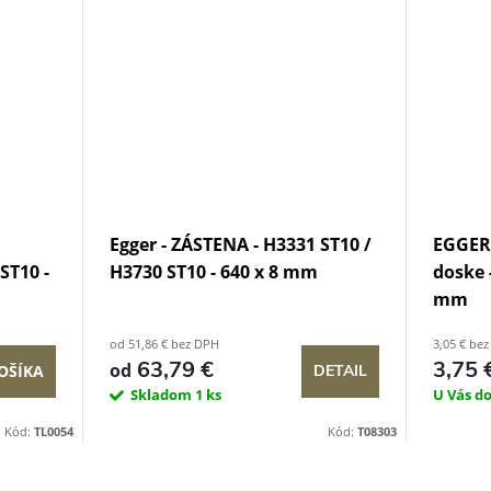
Egger - ZÁSTENA - H3331 ST10 /
EGGER 
ST10 -
H3730 ST10 - 640 x 8 mm
doske -
mm
od 51,86 € bez DPH
3,05 € be
63,79 €
3,75 
od
OŠÍKA
DETAIL
Skladom
1 ks
U Vás d
Kód:
TL0054
Kód:
T08303