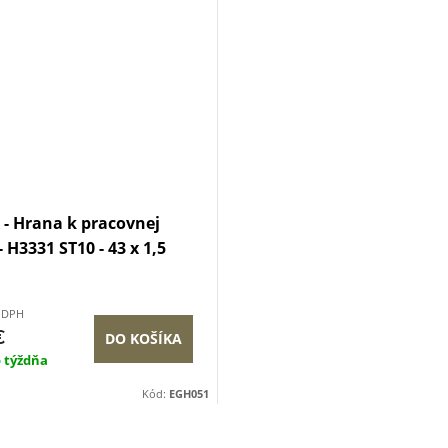
- Hrana k pracovnej
 H3331 ST10 - 43 x 1,5
z DPH
€
DO KOŠÍKA
o týždňa
Kód:
EGH051