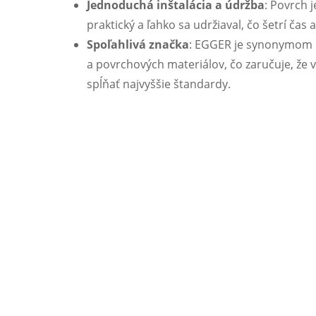
Jednoduchá inštalácia a údržba
: Povrch 
praktický a ľahko sa udržiaval, čo šetrí čas
Spoľahlivá značka
: EGGER je synonymom k
a povrchových materiálov, čo zaručuje, že
spĺňať najvyššie štandardy.