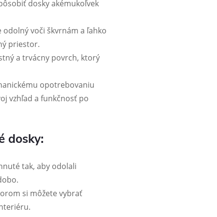
spôsobiť dosky akémukoľvek
e odolný voči škvrnám a ľahko
ný priestor.
tný a trvácny povrch, ktorý
chanickému opotrebovaniu
voj vzhľad a funkčnosť po
é dosky:
nuté tak, aby odolali
dobo.
orom si môžete vybrať
nteriéru.