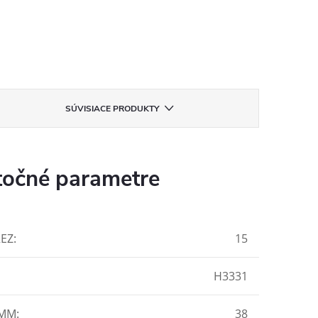
SÚVISIACE PRODUKTY
očné parametre
REZ
:
15
H3331
 MM
:
38