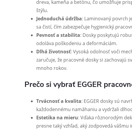
dreva, kameňa a betónu, čo umožňuje pri
štýlu.
Jednoduchá údržba
: Laminovaný povrch j
sa čistí, čím zabezpečuje hygienický pracov
Pevnosť a stabilita
: Dosky poskytujú robus
odoláva poškodeniu a deformáciám.
Dlhá životnosť
: Vysoká odolnosť voči me
zaručuje, že pracovné dosky si zachovajú s
mnoho rokov.
Prečo si vybrať EGGER pracovn
Trvácnosť a kvalita
: EGGER dosky sú navrh
každodennému namáhaniu a vydržali dlho
Estetika na mieru
: Vďaka rôznorodým dek
presne taký vzhľad, aký zodpovedá vášmu i