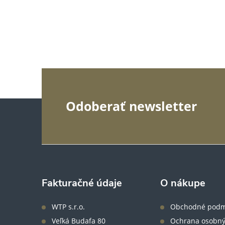
Z
Odoberať newsletter
á
p
ä
Fakturačné údaje
O nákupe
t
WTP s.r.o.
Obchodné podm
Veľká Budafa 80
Ochrana osobný