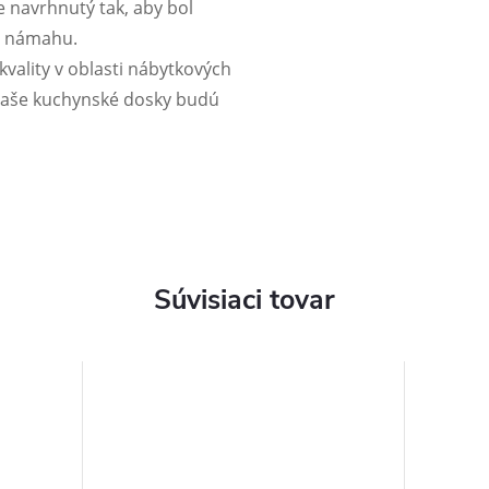
je navrhnutý tak, aby bol
 a námahu.
vality v oblasti nábytkových
 vaše kuchynské dosky budú
Súvisiaci tovar