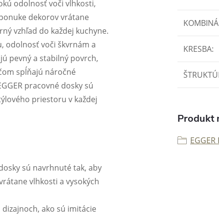
ú odolnosť voči vlhkosti,
 ponuke dekorov vrátane
KOMBINÁ
rný vzhľad do každej kuchyne.
, odolnosť voči škvrnám a
KRESBA
:
ú pevný a stabilný povrch,
ričom spĺňajú náročné
ŠTRUKTÚ
ť. EGGER pracovné dosky sú
ýlového priestoru v každej
Produkt n
EGGER 
dosky sú navrhnuté tak, aby
átane vlhkosti a vysokých
 dizajnoch, ako sú imitácie