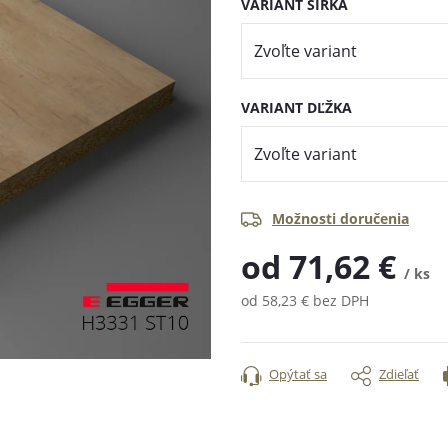
VARIANT ŠÍRKA
VARIANT DĽŽKA
Možnosti doručenia
od
71,62 €
/ ks
od
58,23 €
bez DPH
Jednotková
cena:
Opýtať sa
Zdieľať