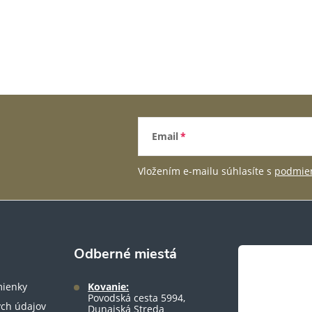
Email
Vložením e-mailu súhlasíte s
podmien
Odberné miestá
ienky
Kovanie:
Povodská cesta 5994,
ch údajov
Dunajská Streda