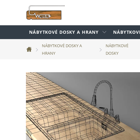
Prejsť
na
obsah
NÁBYTKOVÉ DOSKY A HRANY
NÁBYTKOV
NÁBYTKOVÉ DOSKY A
NÁBYTKOVÉ
Domov
HRANY
DOSKY