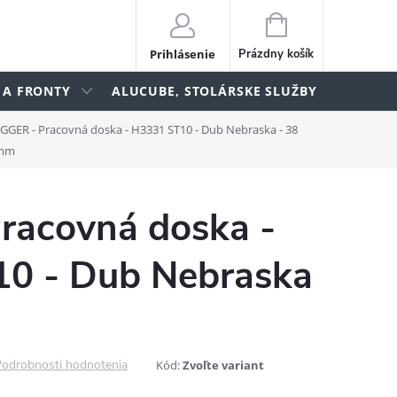
NÁKUPNÝ
KOŠÍK
Prihlásenie
Prázdny košík
 A FRONTY
ALUCUBE, STOLÁRSKE SLUŽBY
lame
GGER - Pracovná doska - H3331 ST10 - Dub Nebraska - 38
mm
racovná doska -
0 - Dub Nebraska
odrobnosti hodnotenia
Kód:
Zvoľte variant