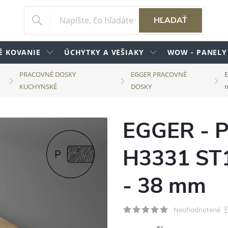
HĽADAŤ
É KOVANIE
ÚCHYTKY A VEŠIAKY
WOW - PANELY
PRACOVNÉ DOSKY
EGGER PRACOVNÉ
E
KUCHYNSKÉ
DOSKY
EGGER - P
H3331 ST1
- 38 mm
P
Neohodnotené