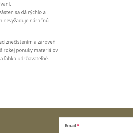
vaní.
 zásten sa dá rýchlo a
ch nevyžaduje náročnú
ed znečistením a zároveň
 širokej ponuky materiálov
 a ľahko udržiavateľné.
Email