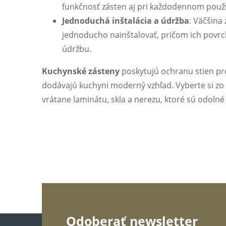
funkčnosť zásten aj pri každodennom použí
Jednoduchá inštalácia a údržba
: Väčšina
jednoducho nainštalovať, pričom ich povr
údržbu.
Kuchynské zásteny
poskytujú ochranu stien pr
dodávajú kuchyni moderný vzhľad. Vyberte si zo
vrátane laminátu, skla a nerezu, ktoré sú odolné
Z
Odoberať newsletter