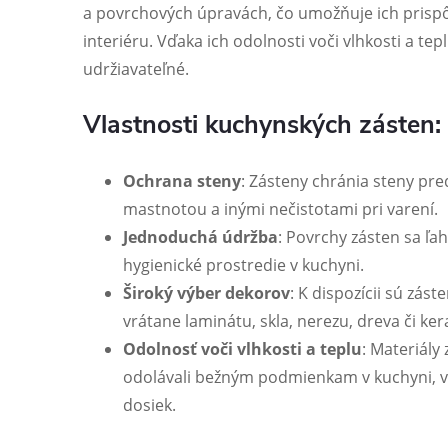
a povrchových úpravách, čo umožňuje ich pris
interiéru. Vďaka ich odolnosti voči vlhkosti a tep
udržiavateľné.
Vlastnosti kuchynských zásten:
Ochrana steny
: Zásteny chránia steny pre
mastnotou a inými nečistotami pri varení.
Jednoduchá údržba
: Povrchy zásten sa ľah
hygienické prostredie v kuchyni.
Široký výber dekorov
: K dispozícii sú zás
vrátane laminátu, skla, nerezu, dreva či ke
Odolnosť voči vlhkosti a teplu
: Materiály
odolávali bežným podmienkam v kuchyni, vr
dosiek.