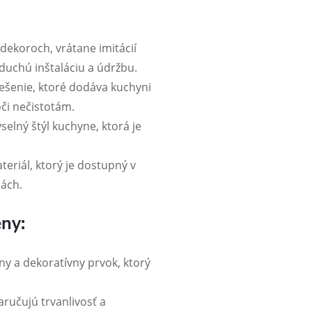
dekoroch, vrátane imitácií
duchú inštaláciu a údržbu.
ešenie, ktoré dodáva kuchyni
oči nečistotám.
selný štýl kuchyne, ktorá je
ateriál, ktorý je dostupný v
ách.
eny:
y a dekoratívny prvok, ktorý
aručujú trvanlivosť a