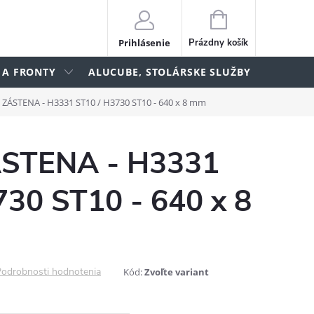
NÁKUPNÝ
KOŠÍK
Prihlásenie
Prázdny košík
 A FRONTY
ALUCUBE, STOLÁRSKE SLUŽBY
lame
- ZÁSTENA - H3331 ST10 / H3730 ST10 - 640 x 8 mm
ÁSTENA - H3331
730 ST10 - 640 x 8
odrobnosti hodnotenia
Kód:
Zvoľte variant