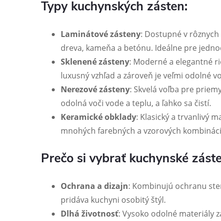
Typy kuchynských zásten:
Laminátové zásteny
: Dostupné v rôznych 
dreva, kameňa a betónu. Ideálne pre jedno
Sklenené zásteny
: Moderné a elegantné ri
luxusný vzhľad a zároveň je veľmi odolné v
Nerezové zásteny
: Skvelá voľba pre priemy
odolná voči vode a teplu, a ľahko sa čistí.
Keramické obklady
: Klasický a trvanlivý m
mnohých farebných a vzorových kombináci
Prečo si vybrať kuchynské zást
Ochrana a dizajn
: Kombinujú ochranu sten
pridáva kuchyni osobitý štýl.
Dlhá životnosť
: Vysoko odolné materiály z