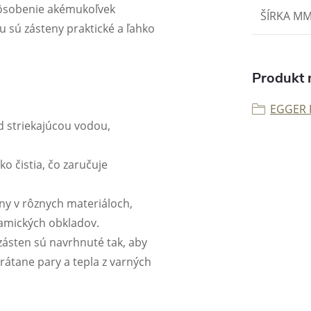
pôsobenie akémukoľvek
ŠÍRKA M
lu sú zásteny praktické a ľahko
Produkt n
EGGER 
d striekajúcou vodou,
ko čistia, čo zaručuje
teny v rôznych materiáloch,
ramických obkladov.
 zásten sú navrhnuté tak, aby
átane pary a tepla z varných