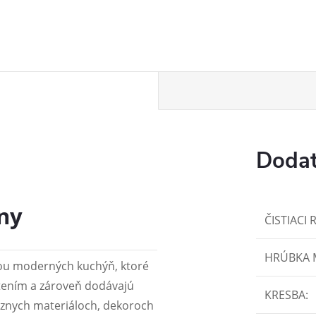
Dodat
ny
ČISTIACI 
HRÚBKA
ou moderných kuchýň, ktoré
tením a zároveň dodávajú
KRESBA
:
rôznych materiáloch, dekoroch