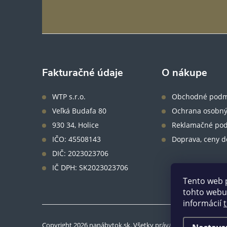
á
p
ä
Fakturačné údaje
O nákupe
t
WTP s.r.o.
Obchodné podm
Veľká Budafa 80
Ochrana osobný
i
930 34, Holice
Reklamačné po
IČO: 45508143
Doprava, ceny d
e
DIČ: 2023023706
IČ DPH: SK2023023706
Tento web 
tohto webu 
informácií
Copyright 2026
nanábytok.sk
. Všetky práva vyhradené.