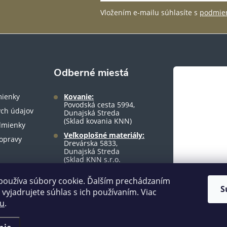
Vložením e-mailu súhlasíte s
podmien
Odberné miestá
ienky
Kovanie:
Povodská cesta 5994,
ch údajov
Dunajská Streda
(Sklad kovania KNN)
dmienky
Veľkoplošné materiály:
opravy
Drevárska 5833,
Dunajská Streda
(Sklad KNN s.r.o.
warehouse)
používa súbory cookie. Ďalším prechádzaním
S
vyjadrujete súhlas s ich používaním. Viac
tu
.