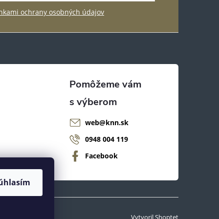
kami ochrany osobných údajov
web
@
knn.sk
0948 004 119
Facebook
úhlasím
Vytvoril Shoptet