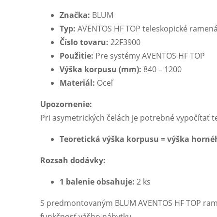
Značka:
BLUM
Typ:
AVENTOS HF TOP teleskopické rame
Číslo tovaru:
22F3900
Použitie:
Pre systémy AVENTOS HF TOP
Výška korpusu (mm):
840 – 1200
Materiál:
Oceľ
Upozornenie:
Pri asymetrických čelách je potrebné vypočítať 
Teoretická výška korpusu = výška hornéh
Rozsah dodávky:
1 balenie obsahuje:
2 ks
S predmontovaným BLUM AVENTOS HF TOP ramenom
funkčnosť vášho nábytku.