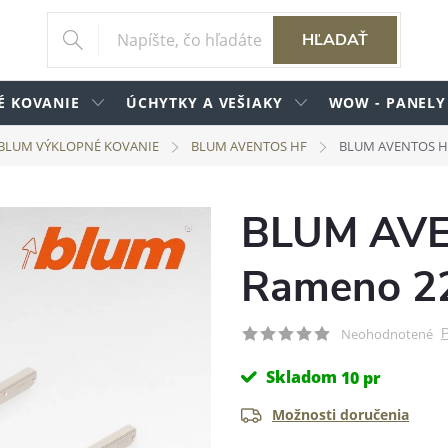
HĽADAŤ
É KOVANIE
ÚCHYTKY A VEŠIAKY
WOW - PANELY
BLUM VÝKLOPNÉ KOVANIE
BLUM AVENTOS HF
BLUM AVENTOS H
BLUM AVE
Rameno 2
P
Neohodnotené
Skladom
10 pr
Možnosti doručenia