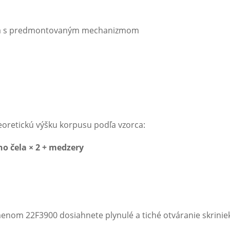
ná s predmontovaným mechanizmom
teoretickú výšku korpusu podľa vzorca:
o čela × 2 + medzery
 22F3900 dosiahnete plynulé a tiché otváranie skriniek,