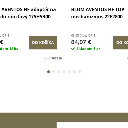
 AVENTOS HF adaptér na
BLUM AVENTOS HF TOP
alu rám ľavý 175H5B00
mechanizmus 22F2800
ez DPH
68,35 € bez DPH
 €
84,07 €
DO KOŠÍKA
DO K
adom
12 ks
Skladom
5 pr
Kód:
762916