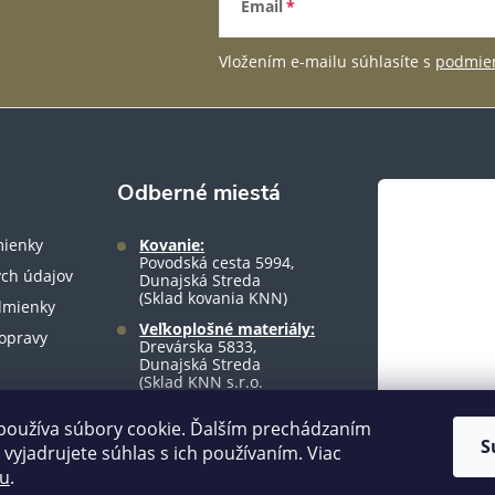
Email
Vložením e-mailu súhlasíte s
podmien
Odberné miestá
ienky
Kovanie:
Povodská cesta 5994,
ch údajov
Dunajská Streda
(Sklad kovania KNN)
dmienky
Veľkoplošné materiály:
opravy
Drevárska 5833,
Dunajská Streda
(Sklad KNN s.r.o.
warehouse)
používa súbory cookie. Ďalším prechádzaním
S
vyjadrujete súhlas s ich používaním. Viac
tu
.