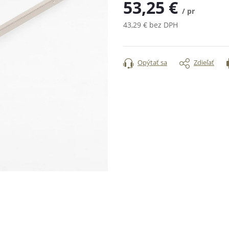
53,25 €
/ pr
43,29 € bez DPH
Jednotková
cena:
Opýtať sa
Zdieľať