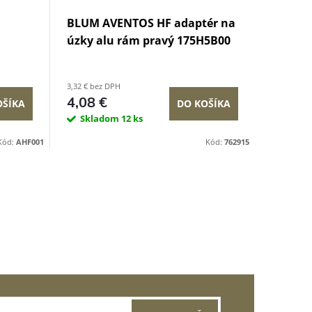
BLUM AVENTOS HF adaptér na
BLUM 
úzky alu rám pravý 175H5B00
mechan
predm
3,32 € bez DPH
60,20 € be
4,08 €
74,05
OŠÍKA
DO KOŠÍKA
Skladom
12 ks
U Vás do
Kód:
AHF001
Kód:
762915