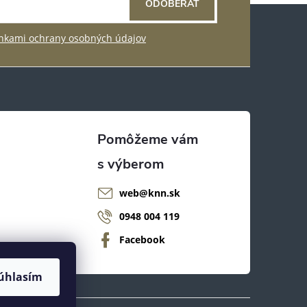
ODOBERAŤ
kami ochrany osobných údajov
web
@
knn.sk
0948 004 119
Facebook
úhlasím