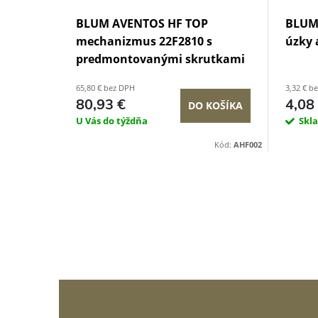
BLUM AVENTOS HF TOP
BLUM
mechanizmus 22F2810 s
úzky 
predmontovanými skrutkami
65,80 € bez DPH
3,32 € b
80,93 €
4,08
DO KOŠÍKA
KOŠÍKA
U Vás do týždňa
Skl
Kód:
T09247
Kód:
AHF002