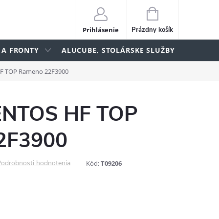
NÁKUPNÝ
KOŠÍK
Prihlásenie
Prázdny košík
 A FRONTY
ALUCUBE, STOLÁRSKE SLUŽBY
lame
F TOP Rameno 22F3900
NTOS HF TOP
2F3900
odrobnosti hodnotenia
Kód:
T09206