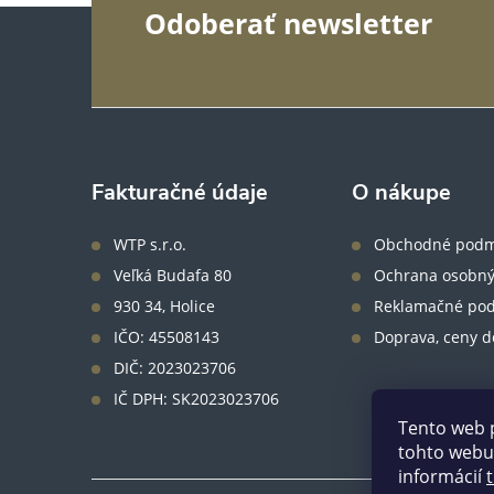
Z
Odoberať newsletter
á
p
ä
Fakturačné údaje
O nákupe
t
WTP s.r.o.
Obchodné podm
Veľká Budafa 80
Ochrana osobný
i
930 34, Holice
Reklamačné po
IČO: 45508143
Doprava, ceny d
e
DIČ: 2023023706
IČ DPH: SK2023023706
Tento web 
tohto webu 
informácií