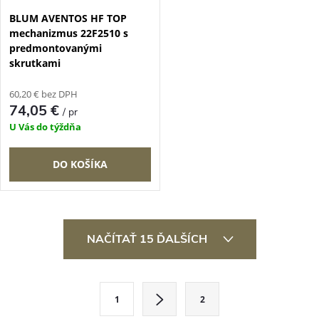
BLUM AVENTOS HF TOP
mechanizmus 22F2510 s
predmontovanými
skrutkami
60,20 € bez DPH
74,05 €
/ pr
U Vás do týždňa
DO KOŠÍKA
O
NAČÍTAŤ 15 ĎALŠÍCH
v
l
S
1
2
t
á