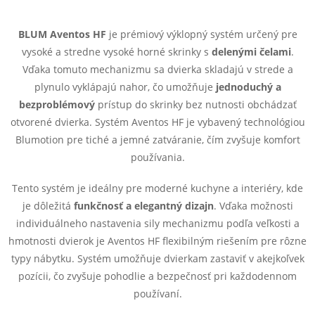
r
d
á
BLUM Aventos HF
je prémiový výklopný systém určený pre
a
n
vysoké a stredne vysoké horné skrinky s
delenými čelami
.
k
Vďaka tomuto mechanizmu sa dvierka skladajú v strede a
c
o
plynulo vyklápajú nahor, čo umožňuje
jednoduchý a
i
bezproblémový
prístup do skrinky bez nutnosti obchádzať
v
otvorené dvierka. Systém Aventos HF je vybavený technológiou
a
e
Blumotion pre tiché a jemné zatváranie, čím zvyšuje komfort
n
používania.
p
i
e
r
Tento systém je ideálny pre moderné kuchyne a interiéry, kde
je dôležitá
funkčnosť a elegantný dizajn
. Vďaka možnosti
v
individuálneho nastavenia sily mechanizmu podľa veľkosti a
hmotnosti dvierok je Aventos HF flexibilným riešením pre rôzne
k
typy nábytku. Systém umožňuje dvierkam zastaviť v akejkoľvek
y
pozícii, čo zvyšuje pohodlie a bezpečnosť pri každodennom
používaní.
v