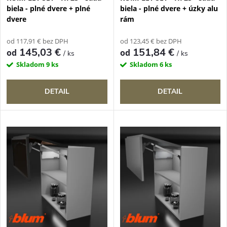
r
biela - plné dvere + plné
biela - plné dvere + úzky alu
r
dvere
rám
o
o
od 117,91 € bez DPH
od 123,45 € bez DPH
d
145,03 €
151,84 €
od
od
/ ks
/ ks
d
Skladom
9 ks
Skladom
6 ks
u
u
DETAIL
DETAIL
k
k
t
t
o
o
v
v