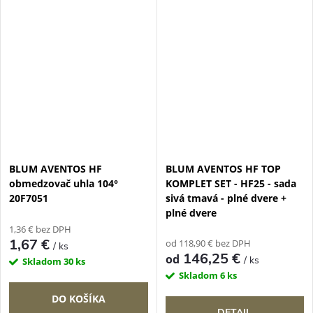
BLUM AVENTOS HF
BLUM AVENTOS HF TOP
obmedzovač uhla 104°
KOMPLET SET - HF25 - sada
20F7051
sivá tmavá - plné dvere +
plné dvere
1,36 € bez DPH
1,67 €
od 118,90 € bez DPH
/ ks
146,25 €
od
/ ks
Skladom
30 ks
Skladom
6 ks
DO KOŠÍKA
DETAIL