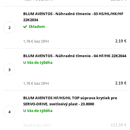
BLUM AVENTOS - Náhradné tlmenie - 03 HS/HL/HK/HF
22K2034
Skladom
1,78 € bez DPH
2,19 €
BLUM AVENTOS - Náhradné tlmenie - 04 HF/HK 22K2044
U Vás do týždňa
1,78 € bez DPH
2,19 €
BLUM AVENTOS HF/HS/HL TOP súprava krytiek pre
SERVO-DRIVE, svetlosivý plast - 23.8000
U Vás do týždňa
98,69 € bez DPH
121,39 €