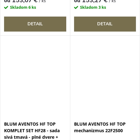
153,07 €
153,27 €
od
od
/ ks
/ ks
Skladom
6 ks
Skladom
3 ks
DETAIL
DETAIL
BLUM AVENTOS HF TOP
BLUM AVENTOS HF TOP
KOMPLET SET HF28 - sada
mechanizmus 22F2500
sivá tmavá - plné dvere +