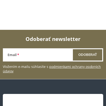
ý
p
i
s
Odoberať newsletter
u
Z
Email
ODOBERAŤ
á
Vložením e-mailu súhlasíte s
podmienkami ochrany osobných
p
údajov
ä
t