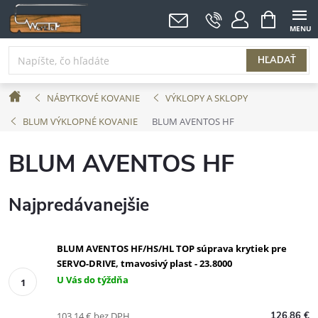
Prejsť
NÁKUPNÝ
KOŠÍK
na
obsah
HĽADAŤ
Domov
NÁBYTKOVÉ KOVANIE
VÝKLOPY A SKLOPY
BLUM VÝKLOPNÉ KOVANIE
BLUM AVENTOS HF
BLUM AVENTOS HF
Najpredávanejšie
BLUM AVENTOS HF/HS/HL TOP súprava krytiek pre
SERVO-DRIVE, tmavosivý plast - 23.8000
U Vás do týždňa
103,14 € bez DPH
126,86 €