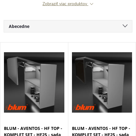
Zobraziť viac produktov
R
Abecedne
a
Najlacnejšie
V
Najdrahšie
d
ý
Najpredávanejšie
e
p
n
i
i
s
e
p
BLUM - AVENTOS - HF TOP -
BLUM - AVENTOS - HF TOP -
p
KOMPLET SET - HF25 - sada
KOMPLET SET - HF25 - sada