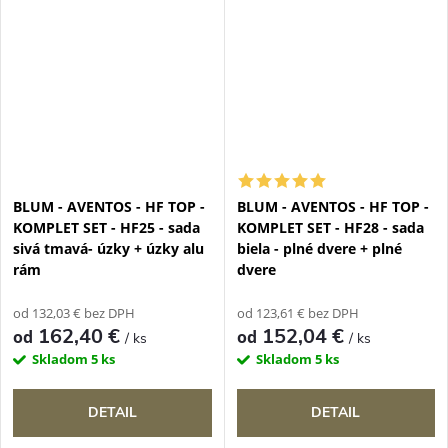
BLUM - AVENTOS - HF TOP -
BLUM - AVENTOS - HF TOP -
KOMPLET SET - HF25 - sada
KOMPLET SET - HF28 - sada
sivá tmavá- úzky + úzky alu
biela - plné dvere + plné
rám
dvere
od 132,03 € bez DPH
od 123,61 € bez DPH
162,40 €
152,04 €
od
od
/ ks
/ ks
Skladom
5 ks
Skladom
5 ks
DETAIL
DETAIL