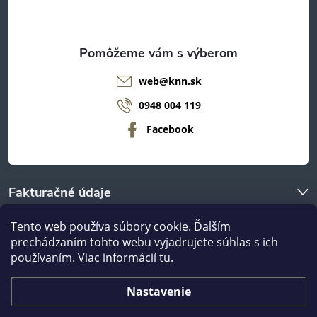
i
e
web
@
knn.sk
0948 004 119
Facebook
Fakturačné údaje
Tento web používa súbory cookie. Ďalším
O nákupe
prechádzaním tohto webu vyjadrujete súhlas s ich
používaním. Viac informácií
tu
.
Odberné miestá
Nastavenie