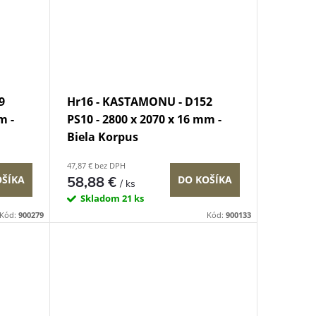
9
Hr16 - KASTAMONU - D152
m -
PS10 - 2800 x 2070 x 16 mm -
Biela Korpus
47,87 € bez DPH
58,88 €
OŠÍKA
DO KOŠÍKA
/ ks
Skladom
21 ks
Kód:
900279
Kód:
900133