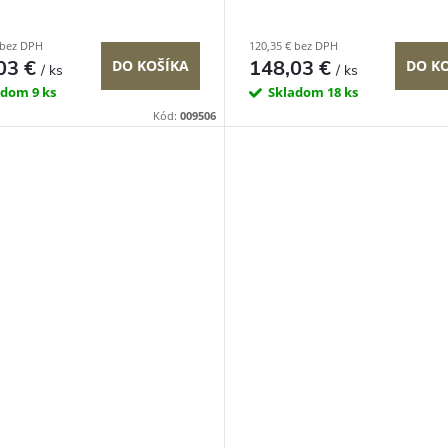
 bez DPH
120,35 € bez DPH
03 €
148,03 €
DO KOŠÍKA
DO K
/ ks
/ ks
adom
9 ks
Skladom
18 ks
Kód:
009506