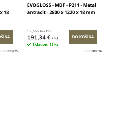
EVOGLOSS - MDF - P211 - Metal
x 18
antracit - 2800 x 1220 x 18 mm
155,56 € bez DPH
191,34 €
OŠÍKA
DO KOŠÍKA
/ ks
Skladom
15 ks
Kód:
813225
Kód:
009516