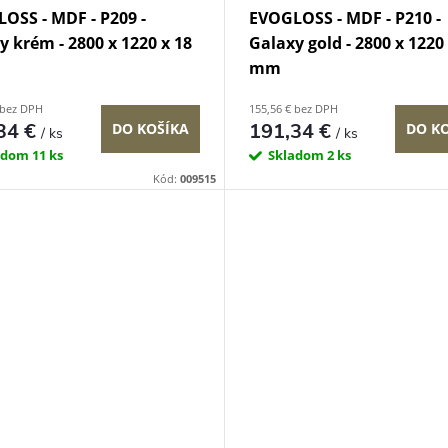
OSS - MDF - P209 -
EVOGLOSS - MDF - P210 -
y krém - 2800 x 1220 x 18
Galaxy gold - 2800 x 1220 
mm
 bez DPH
155,56 € bez DPH
34 €
191,34 €
DO KOŠÍKA
DO K
/ ks
/ ks
adom
11 ks
Skladom
2 ks
Kód:
009515