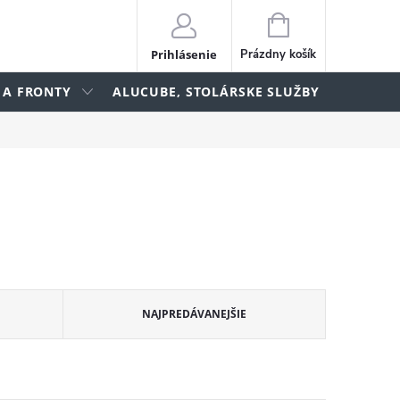
NÁKUPNÝ
KOŠÍK
Prihlásenie
Prázdny košík
 A FRONTY
ALUCUBE, STOLÁRSKE SLUŽBY
lame
NAJPREDÁVANEJŠIE