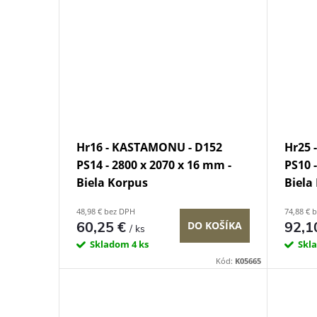
Hr16 - KASTAMONU - D152
Hr25 
PS14 - 2800 x 2070 x 16 mm -
PS10 
Biela Korpus
Biela
48,98 € bez DPH
74,88 € 
60,25 €
92,1
DO KOŠÍKA
/ ks
Skladom
4 ks
Skl
Kód:
K05665