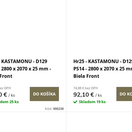
- KASTAMONU - D129
Hr25 - KASTAMONU - D12
- 2800 x 2070 x 25 mm -
PS14 - 2800 x 2070 x 25 m
 Front
Biela Front
bez DPH
74,88 € bez DPH
0 €
92,10 €
DO KOŠÍKA
DO K
/ ks
/ ks
adom
25 ks
Skladom
19 ks
Kód:
900238