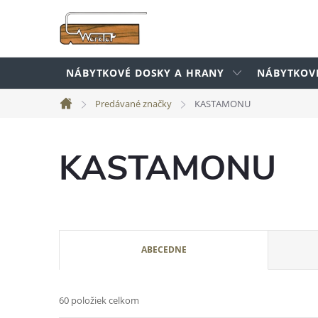
Prejsť
na
obsah
NÁBYTKOVÉ DOSKY A HRANY
NÁBYTKOV
Predávané značky
KASTAMONU
Domov
KASTAMONU
R
ABECEDNE
a
60
položiek celkom
d