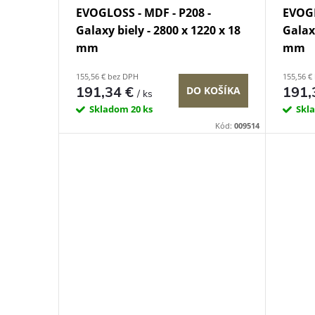
EVOGLOSS - MDF - P208 -
EVOGL
Galaxy biely - 2800 x 1220 x 18
Galax
mm
mm
155,56 € bez DPH
155,56 €
191,34 €
191,
DO KOŠÍKA
/ ks
Skladom
20 ks
Skl
Kód:
009514