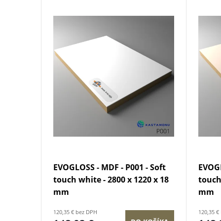
V
e
ý
n
p
i
i
e
s
p
p
r
r
o
EVOGLOSS - MDF - P001 - Soft
EVOGL
o
touch white - 2800 x 1220 x 18
touch
d
mm
mm
d
120,35 € bez DPH
120,35 €