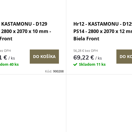
- KASTAMONU - D129
Hr12 - KASTAMONU - D12
- 2800 x 2070 x 10 mm -
PS14 - 2800 x 2070 x 12 m
 Front
Biela Front
bez DPH
56,28 € bez DPH
1 €
69,22 €
DO KOŠÍKA
DO K
/ ks
/ ks
adom
40 ks
Skladom
11 ks
Kód:
900208