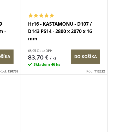
9
Hr16 - KASTAMONU - D107 /
m -
D143 PS14 - 2800 x 2070 x 16
mm
68,05 € bez DPH
83,70 €
OŠÍKA
DO KOŠÍKA
/ ks
Skladom
46 ks
Kód:
T20759
Kód:
T12622