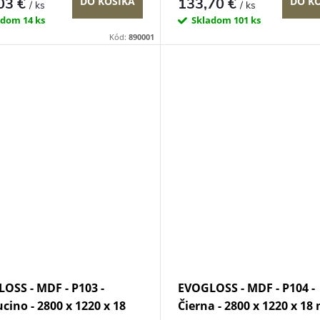
03 €
133,70 €
DO KOŠÍKA
DO K
/ ks
/ ks
adom
14 ks
Skladom
101 ks
Kód:
890001
OSS - MDF - P103 -
EVOGLOSS - MDF - P104 -
cino - 2800 x 1220 x 18
Čierna - 2800 x 1220 x 1