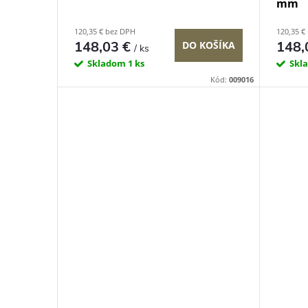
mm
120,35 € bez DPH
120,35 €
148,03 €
148,
DO KOŠÍKA
/ ks
Skladom
1 ks
Skl
Kód:
009016