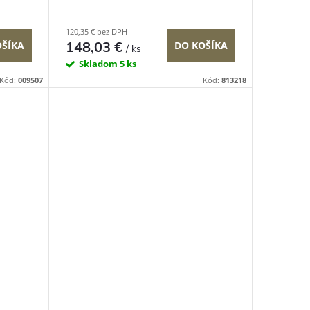
120,35 € bez DPH
148,03 €
OŠÍKA
DO KOŠÍKA
/ ks
Skladom
5 ks
Kód:
009507
Kód:
813218