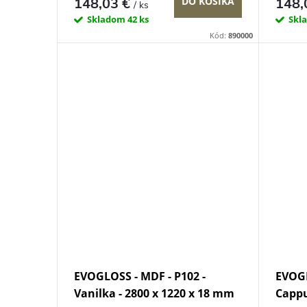
u
148,03 €
148,
DO KOŠÍKA
/ ks
u
Skladom
42 ks
Skl
k
Kód:
890000
k
t
t
o
o
v
v
EVOGLOSS - MDF - P102 -
EVOGL
Vanilka - 2800 x 1220 x 18 mm
Cappu