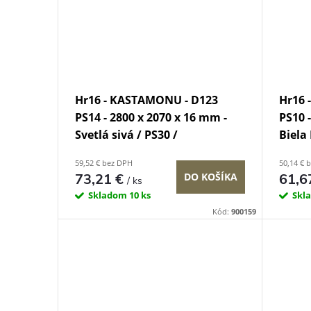
Hr16 - KASTAMONU - D123
Hr16 
PS14 - 2800 x 2070 x 16 mm -
PS10 
Svetlá sivá / PS30 /
Biela
59,52 € bez DPH
50,14 € 
73,21 €
61,6
DO KOŠÍKA
/ ks
Skladom
10 ks
Skl
Kód:
900159