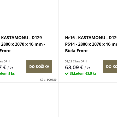
- KASTAMONU - D129
Hr16 - KASTAMONU - D12
- 2800 x 2070 x 16 mm -
PS14 - 2800 x 2070 x 16 m
 Front
Biela Front
bez DPH
51,29 € bez DPH
7 €
63,09 €
DO KOŠÍKA
DO K
/ ks
/ ks
adom
5 ks
Skladom
63,5 ks
Kód:
900139