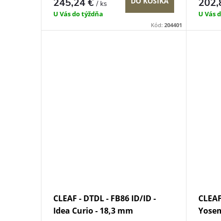
u
245,24 €
DO KOŠÍKA
202,
/ ks
u
U Vás do týždňa
U Vás 
k
Kód:
204401
k
t
t
o
o
v
v
CLEAF - DTDL - FB86 ID/ID -
CLEAF
Idea Curio - 18,3 mm
Yosem