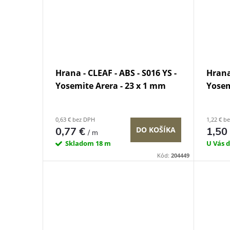
Hrana - CLEAF - ABS - S016 YS -
Hrana 
Yosemite Arera - 23 x 1 mm
Yosem
0,63 € bez DPH
1,22 € b
0,77 €
1,50
DO KOŠÍKA
/ m
Skladom
18 m
U Vás 
Kód:
204449