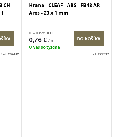
3 CH -
Hrana - CLEAF - ABS - FB48 AR -
 1
Ares - 23 x 1 mm
0,62 € bez DPH
OŠÍKA
0,76 €
DO KOŠÍKA
/ m
U Vás do týždňa
Kód:
204412
Kód:
T22997