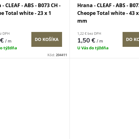
 - CLEAF - ABS - B073 CH -
Hrana - CLEAF - ABS - B07
e Total white - 23 x 1
Cheope Total white - 43 x
mm
ez DPH
1,22 € bez DPH
 €
DO KOŠÍKA
1,50 €
DO K
/ m
/ m
do týždňa
U Vás do týždňa
Kód:
204411