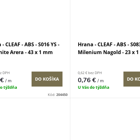
- CLEAF - ABS - S016 YS -
Hrana - CLEAF - ABS - S08
ite Arera - 43 x 1 mm
Milenium Nagold - 23 x 
ez DPH
0,62 € bez DPH
 €
DO KOŠÍKA
0,76 €
DO K
/ m
/ m
do týždňa
U Vás do týždňa
Kód:
204450