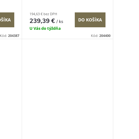
194,63 € bez DPH
OŠÍKA
239,39 €
DO KOŠÍKA
/ ks
U Vás do týždňa
Kód:
204387
Kód:
204400