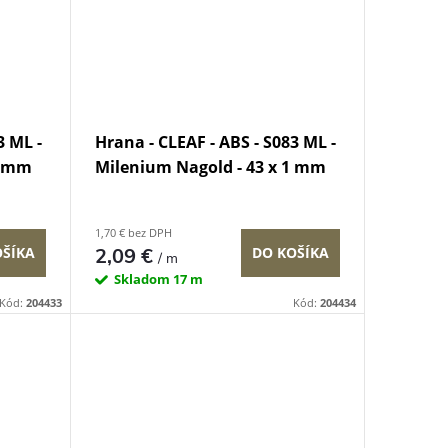
3 ML -
Hrana - CLEAF - ABS - S083 ML -
1 mm
Milenium Nagold - 43 x 1 mm
1,70 € bez DPH
OŠÍKA
2,09 €
DO KOŠÍKA
/ m
Skladom
17 m
Kód:
204433
Kód:
204434