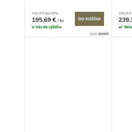
159,10 € bez DPH
194,63 €
195,69 €
DO KOŠÍKA
239,
/ ks
U Vás do týždňa
Skl
Kód:
204455