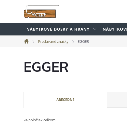
Prejsť
na
obsah
NÁBYTKOVÉ DOSKY A HRANY
NÁBYTKOV
Predávané značky
EGGER
Domov
EGGER
R
ABECEDNE
a
24
položiek celkom
d