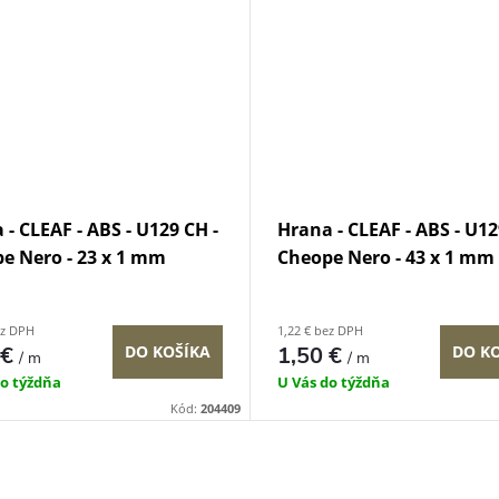
 - CLEAF - ABS - U129 CH -
Hrana - CLEAF - ABS - U12
e Nero - 23 x 1 mm
Cheope Nero - 43 x 1 mm
ez DPH
1,22 € bez DPH
 €
DO KOŠÍKA
1,50 €
DO K
/ m
/ m
do týždňa
U Vás do týždňa
Kód:
204409