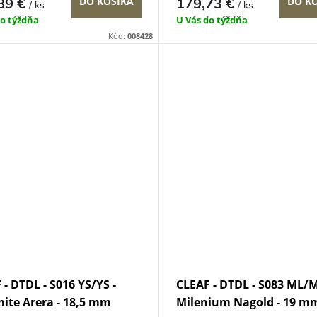
89 €
DO KOŠÍKA
179,73 €
DO K
/ ks
/ ks
do týždňa
U Vás do týždňa
Kód:
008428
 - DTDL - S016 YS/YS -
CLEAF - DTDL - S083 ML/M
ite Arera - 18,5 mm
Milenium Nagold - 19 m