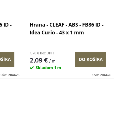
 ID -
Hrana - CLEAF - ABS - FB86 ID -
Idea Curio - 43 x 1 mm
1,70 € bez DPH
OŠÍKA
2,09 €
DO KOŠÍKA
/ m
Skladom
1 m
Kód:
204425
Kód:
204426