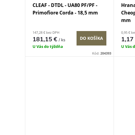
CLEAF - DTDL - UA80 PF/PF -
Hrana
Primofiore Corda - 18,5 mm
Cheop
mm
147,28 € bez DPH
0,95 € b
181,15 €
DO KOŠÍKA
1,17
/ ks
U Vás do týždňa
U Vás 
Kód:
204393