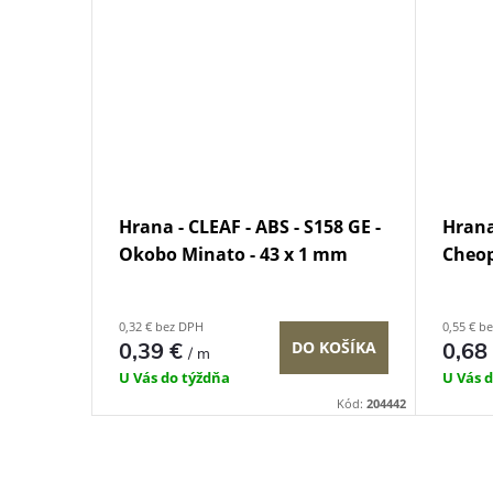
Hrana - CLEAF - ABS - S158 GE -
Hrana
Okobo Minato - 43 x 1 mm
Cheop
0,32 € bez DPH
0,55 € b
0,39 €
DO KOŠÍKA
0,68
/ m
U Vás do týždňa
U Vás 
Kód:
204442