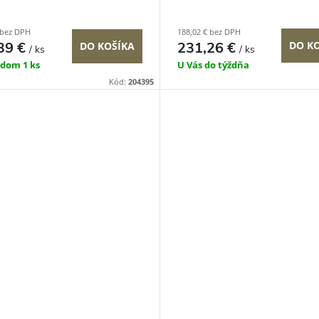
 bez DPH
188,02 € bez DPH
39 €
231,26 €
DO K
DO KOŠÍKA
/ ks
/ ks
adom
1 ks
U Vás do týždňa
Kód:
204395