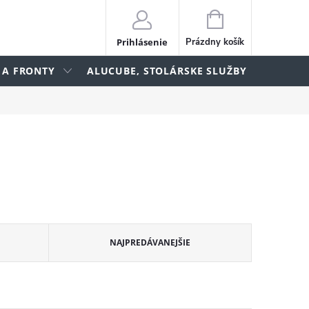
NÁKUPNÝ
KOŠÍK
Prihlásenie
Prázdny košík
 A FRONTY
ALUCUBE, STOLÁRSKE SLUŽBY
lame
NAJPREDÁVANEJŠIE