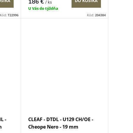
OŠÍKA
186 €
DO KOŠÍKA
/ ks
U Vás do týždňa
Kód:
T22996
Kód:
204384
L -
CLEAF - DTDL - U129 CH/OE -
m
Cheope Nero - 19 mm