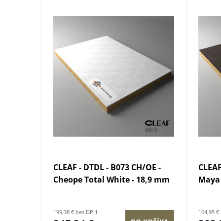
V
e
ý
n
p
i
i
e
s
p
p
r
r
o
CLEAF - DTDL - B073 CH/OE -
CLEAF
o
Cheope Total White - 18,9 mm
Maya 
d
d
199,38 € bez DPH
164,95 €