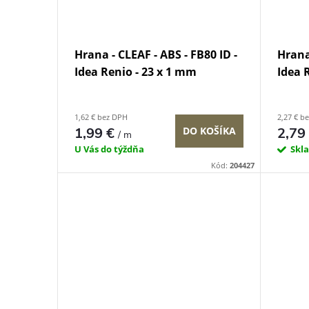
Hrana - CLEAF - ABS - FB80 ID -
Hrana 
Idea Renio - 23 x 1 mm
Idea 
1,62 € bez DPH
2,27 € b
1,99 €
DO KOŠÍKA
2,79
/ m
U Vás do týždňa
Skl
Kód:
204427