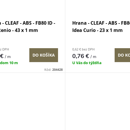
- CLEAF - ABS - FB80 ID -
Hrana - CLEAF - ABS - FB86
Renio - 43 x 1 mm
Idea Curio - 23 x 1 mm
ez DPH
0,62 € bez DPH
 €
0,76 €
DO K
DO KOŠÍKA
/ m
/ m
adom
10 m
U Vás do týždňa
Kód:
204428