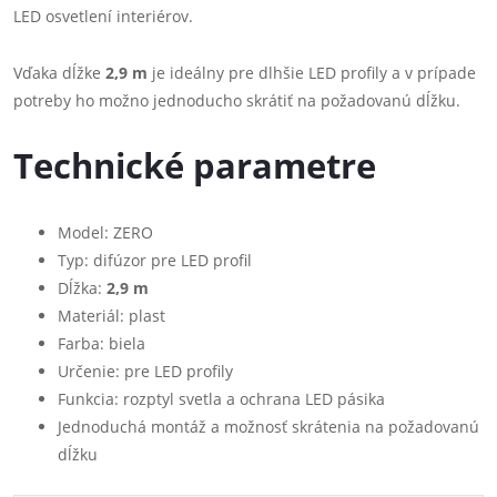
LED osvetlení interiérov.
Vďaka dĺžke
2,9 m
je ideálny pre dlhšie LED profily a v prípade
potreby ho možno jednoducho skrátiť na požadovanú dĺžku.
Technické parametre
Model: ZERO
Typ: difúzor pre LED profil
Dĺžka:
2,9 m
Materiál: plast
Farba: biela
Určenie: pre LED profily
Funkcia: rozptyl svetla a ochrana LED pásika
Jednoduchá montáž a možnosť skrátenia na požadovanú
dĺžku