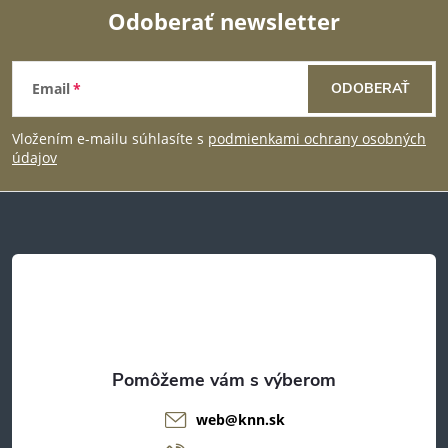
Odoberať newsletter
Z
Email
ODOBERAŤ
á
Vložením e-mailu súhlasíte s
podmienkami ochrany osobných
p
údajov
ä
t
i
e
web
@
knn.sk