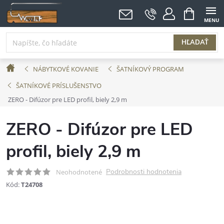
Prejsť
NÁKUPNÝ
KOŠÍK
na
obsah
HĽADAŤ
Domov
NÁBYTKOVÉ KOVANIE
ŠATNÍKOVÝ PROGRAM
ŠATNÍKOVÉ PRÍSLUŠENSTVO
ZERO - Difúzor pre LED profil, biely 2,9 m
ZERO - Difúzor pre LED
profil, biely 2,9 m
Podrobnosti hodnotenia
Neohodnotené
Kód:
T24708