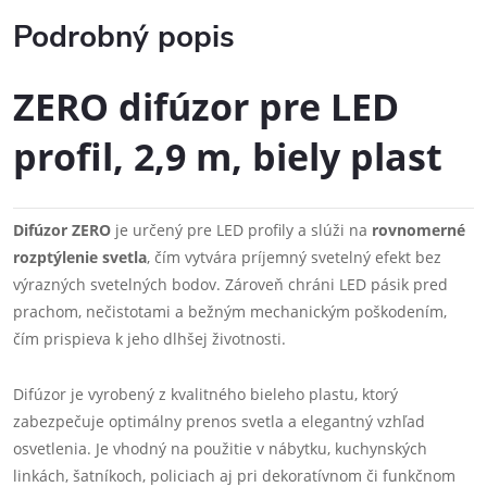
Podrobný popis
ZERO difúzor pre LED
profil, 2,9 m, biely plast
Difúzor ZERO
je určený pre LED profily a slúži na
rovnomerné
rozptýlenie svetla
, čím vytvára príjemný svetelný efekt bez
výrazných svetelných bodov. Zároveň chráni LED pásik pred
prachom, nečistotami a bežným mechanickým poškodením,
čím prispieva k jeho dlhšej životnosti.
Difúzor je vyrobený z kvalitného bieleho plastu, ktorý
zabezpečuje optimálny prenos svetla a elegantný vzhľad
osvetlenia. Je vhodný na použitie v nábytku, kuchynských
linkách, šatníkoch, policiach aj pri dekoratívnom či funkčnom