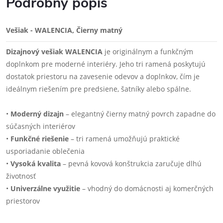
Podrobný popis
Vešiak - WALENCIA, Čierny matný
Dizajnový vešiak WALENCIA
je originálnym a funkčným
doplnkom pre moderné interiéry. Jeho tri ramená poskytujú
dostatok priestoru na zavesenie odevov a doplnkov, čím je
ideálnym riešením pre predsiene, šatníky alebo spálne.
•
Moderný dizajn
– elegantný čierny matný povrch zapadne do
súčasných interiérov
•
Funkčné riešenie
– tri ramená umožňujú praktické
usporiadanie oblečenia
•
Vysoká kvalita
– pevná kovová konštrukcia zaručuje dlhú
životnosť
•
Univerzálne využitie
– vhodný do domácnosti aj komerčných
priestorov