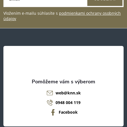
á
Vložením e-mailu súhlasíte s
podmienkami ochrany osobných
p
údajov
ä
t
i
e
web
@
knn.sk
0948 004 119
Facebook