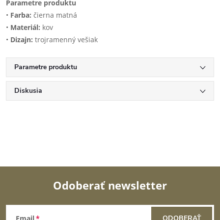
Parametre produktu
•
Farba:
čierna matná
•
Materiál:
kov
•
Dizajn:
trojramenný vešiak
Parametre produktu
Diskusia
Odoberať newsletter
Z
Email
ODOBERAŤ