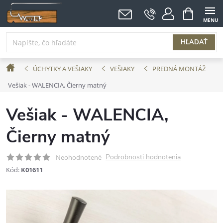
Prejsť
NÁKUPNÝ
KOŠÍK
na
obsah
HĽADAŤ
Domov
ÚCHYTKY A VEŠIAKY
VEŠIAKY
PREDNÁ MONTÁŽ
Vešiak - WALENCIA, Čierny matný
Vešiak - WALENCIA,
Čierny matný
Podrobnosti hodnotenia
Neohodnotené
Kód:
K01611