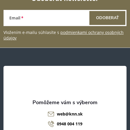
Z
Email
ODOBERAŤ
á
Vložením e-mailu súhlasíte s
podmienkami ochrany osobných
p
údajov
ä
t
i
e
web
@
knn.sk
0948 004 119