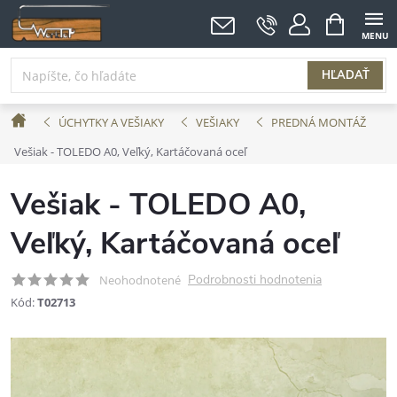
Prejsť
NÁKUPNÝ
KOŠÍK
na
obsah
HĽADAŤ
Domov
ÚCHYTKY A VEŠIAKY
VEŠIAKY
PREDNÁ MONTÁŽ
Vešiak - TOLEDO A0, Veľký, Kartáčovaná oceľ
Vešiak - TOLEDO A0,
Veľký, Kartáčovaná oceľ
Podrobnosti hodnotenia
Neohodnotené
Kód:
T02713