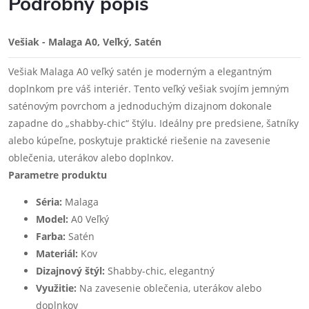
Podrobný popis
Vešiak - Malaga A0, Veľký, Satén
Vešiak Malaga A0 veľký satén je moderným a elegantným
doplnkom pre váš interiér. Tento veľký vešiak svojím jemným
saténovým povrchom a jednoduchým dizajnom dokonale
zapadne do „shabby-chic“ štýlu. Ideálny pre predsiene, šatníky
alebo kúpeľne, poskytuje praktické riešenie na zavesenie
oblečenia, uterákov alebo doplnkov.
Parametre produktu
Séria:
Malaga
Model:
A0 Veľký
Farba:
Satén
Materiál:
Kov
Dizajnový štýl:
Shabby-chic, elegantný
Využitie:
Na zavesenie oblečenia, uterákov alebo
doplnkov