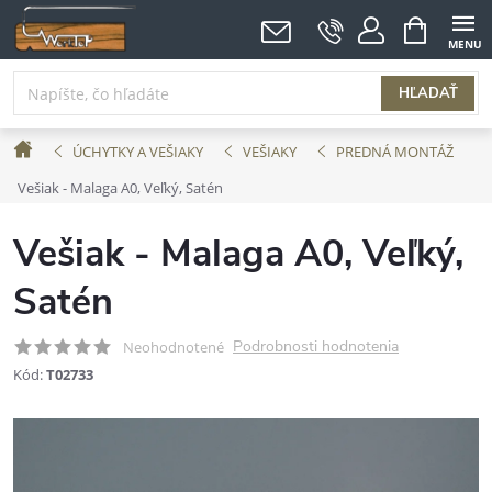
Prejsť
NÁKUPNÝ
KOŠÍK
na
obsah
HĽADAŤ
Domov
ÚCHYTKY A VEŠIAKY
VEŠIAKY
PREDNÁ MONTÁŽ
Vešiak - Malaga A0, Veľký, Satén
Vešiak - Malaga A0, Veľký,
Satén
Podrobnosti hodnotenia
Neohodnotené
Kód:
T02733