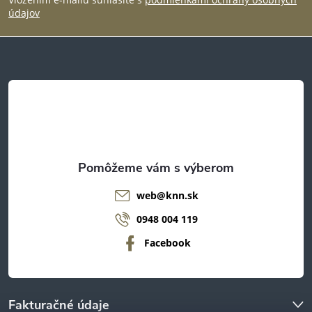
p
údajov
ä
t
i
e
web
@
knn.sk
0948 004 119
Facebook
Fakturačné údaje