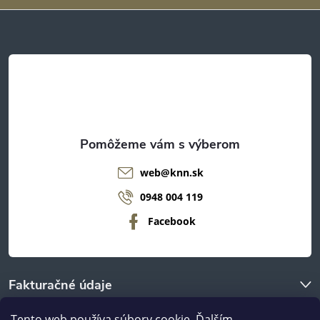
ä
t
i
e
web
@
knn.sk
0948 004 119
Facebook
Fakturačné údaje
Tento web používa súbory cookie. Ďalším