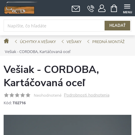
Prejsť
NÁKUPNÝ
KOŠÍK
na
obsah
HĽADAŤ
Domov
ÚCHYTKY A VEŠIAKY
VEŠIAKY
PREDNÁ MONTÁŽ
Vešiak - CORDOBA, Kartáčovaná oceľ
Vešiak - CORDOBA,
Kartáčovaná oceľ
Podrobnosti hodnotenia
Neohodnotené
Kód:
T02716