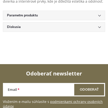
dvierka a interiérové prvky, kde je dôležitá estetika a odolnosť.
Parametre produktu
Diskusia
Odoberať newsletter
Z
Email
ODOBERAŤ
á
Vložením e-mailu súhlasíte s
podmienkami ochrany osobných
údajov