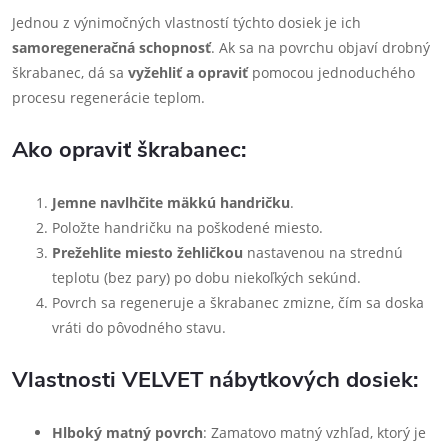
Jednou z výnimočných vlastností týchto dosiek je ich
samoregeneračná schopnosť
. Ak sa na povrchu objaví drobný
škrabanec, dá sa
vyžehliť a opraviť
pomocou jednoduchého
procesu regenerácie teplom.
Ako opraviť škrabanec:
Jemne navlhčite mäkkú handričku
.
Položte handričku na poškodené miesto.
Prežehlite miesto žehličkou
nastavenou na strednú
teplotu (bez pary) po dobu niekoľkých sekúnd.
Povrch sa regeneruje a škrabanec zmizne, čím sa doska
vráti do pôvodného stavu.
Vlastnosti VELVET nábytkových dosiek:
Hlboký matný povrch
: Zamatovo matný vzhľad, ktorý je