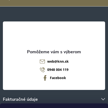
p
ä
t
i
e
web
@
knn.sk
0948 004 119
Facebook
Fakturačné údaje