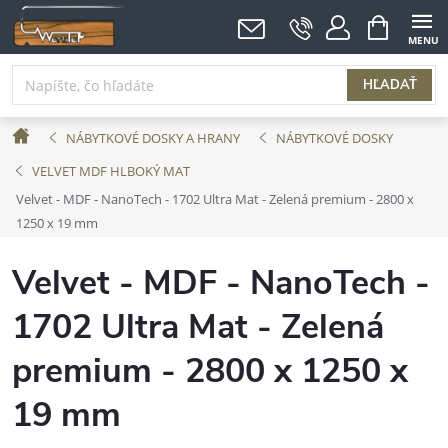
Prejsť
NÁKUPNÝ
KOŠÍK
na
obsah
HĽADAŤ
Domov
NÁBYTKOVÉ DOSKY A HRANY
NÁBYTKOVÉ DOSKY
VELVET MDF HLBOKÝ MAT
Velvet - MDF - NanoTech - 1702 Ultra Mat - Zelená premium - 2800 x
1250 x 19 mm
Velvet - MDF - NanoTech -
1702 Ultra Mat - Zelená
premium - 2800 x 1250 x
19 mm