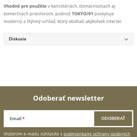
Vhodné pre použitie
v kanceláriách, domácnostiach aj
komerčných priestoroch, podnož
TOKYO/01
poskytuje
moderný a štýlový vzhľad, ktorý obohatí akýkoľvek interiér.
Diskusia
Odoberať newsletter
Z
Email
ODOBERAŤ
á
Vložením e-mailu súhlasíte s
podmienkami ochrany osobných