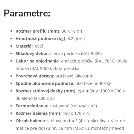
Parametre:
Rozmer profilu (mm)
: 30 x 10 x 1
Hmotnosť podnože (kg)
: 3,2 (4 ks)
Materiál
: oceľ
Skladový dekor
: čierna perlička (RAL 9005)
Dekor na objednanie
: antracit perlička (RAL 7016), biela
hladká (RAL 9003), zlatá perlička
Povrchová úprava
: práškové lakovanie
Spodné ukončenie podnože
: plastové podložky
Rozmer stolovej dosky (mm)
: optimálny: 1000 x 500 x
36 alebo Ø 600 x 36
Forma dodania
: zostavené (celozvárané)
Rozmer balenia (mm)
: 450 x 170 x 75
Obsah balenia
: stolová podnož (4 ks), skrutky a závrtné
matice pre dosku hr. 36 mm (M6x16), montážny návod