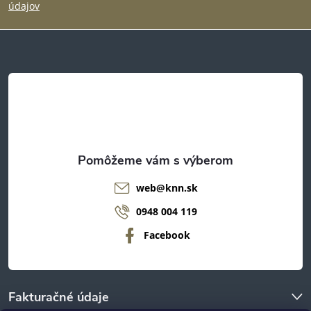
p
údajov
ä
t
i
e
web
@
knn.sk
0948 004 119
Facebook
Fakturačné údaje