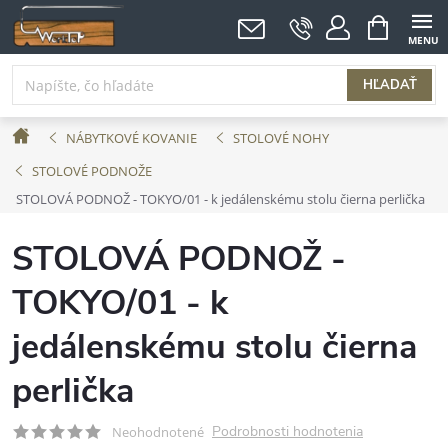
Prejsť
NÁKUPNÝ
KOŠÍK
na
obsah
HĽADAŤ
Domov
NÁBYTKOVÉ KOVANIE
STOLOVÉ NOHY
STOLOVÉ PODNOŽE
STOLOVÁ PODNOŽ - TOKYO/01 - k jedálenskému stolu čierna perlička
STOLOVÁ PODNOŽ -
TOKYO/01 - k
jedálenskému stolu čierna
perlička
Podrobnosti hodnotenia
Neohodnotené