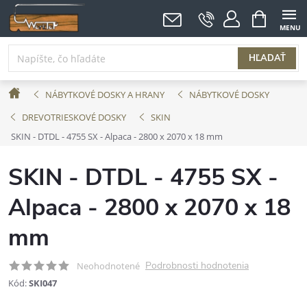
Prejsť
NÁKUPNÝ
KOŠÍK
na
obsah
HĽADAŤ
Domov
NÁBYTKOVÉ DOSKY A HRANY
NÁBYTKOVÉ DOSKY
DREVOTRIESKOVÉ DOSKY
SKIN
SKIN - DTDL - 4755 SX - Alpaca - 2800 x 2070 x 18 mm
SKIN - DTDL - 4755 SX -
Alpaca - 2800 x 2070 x 18
mm
Podrobnosti hodnotenia
Neohodnotené
Kód:
SKI047