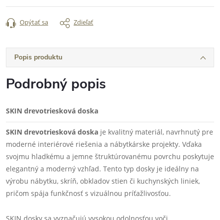
Opýtať sa
Zdieľať
Popis produktu
Podrobný popis
SKIN drevotriesková doska
SKIN drevotriesková doska
je kvalitný materiál, navrhnutý pre
moderné interiérové riešenia a nábytkárske projekty. Vďaka
svojmu hladkému a jemne štruktúrovanému povrchu poskytuje
elegantný a moderný vzhľad. Tento typ dosky je ideálny na
výrobu nábytku, skríň, obkladov stien či kuchynských liniek,
pričom spája funkčnosť s vizuálnou príťažlivosťou.
SKIN dosky sa vyznačujú vysokou odolnosťou voči