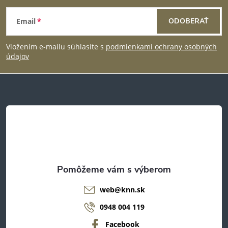
Z
Email
ODOBERAŤ
á
Vložením e-mailu súhlasíte s
podmienkami ochrany osobných
p
údajov
ä
t
i
e
web
@
knn.sk
0948 004 119
Facebook