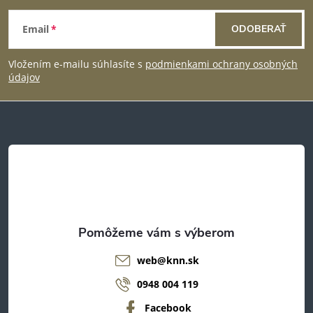
Z
Email
ODOBERAŤ
á
Vložením e-mailu súhlasíte s
podmienkami ochrany osobných
p
údajov
ä
t
i
e
web
@
knn.sk
0948 004 119
Facebook