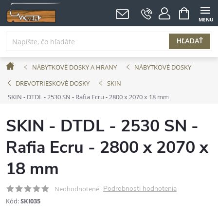
Prejsť
NÁKUPNÝ
KOŠÍK
na
obsah
HĽADAŤ
Domov
NÁBYTKOVÉ DOSKY A HRANY
NÁBYTKOVÉ DOSKY
DREVOTRIESKOVÉ DOSKY
SKIN
SKIN - DTDL - 2530 SN - Rafia Ecru - 2800 x 2070 x 18 mm
SKIN - DTDL - 2530 SN -
Rafia Ecru - 2800 x 2070 x
18 mm
Podrobnosti hodnotenia
Neohodnotené
Kód:
SKI035