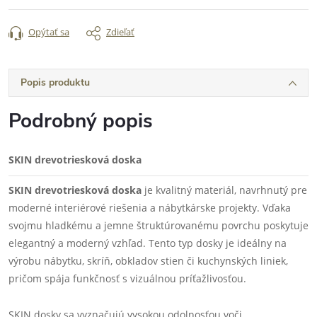
Opýtať sa
Zdieľať
Popis produktu
Podrobný popis
SKIN drevotriesková doska
SKIN drevotriesková doska
je kvalitný materiál, navrhnutý pre
moderné interiérové riešenia a nábytkárske projekty. Vďaka
svojmu hladkému a jemne štruktúrovanému povrchu poskytuje
elegantný a moderný vzhľad. Tento typ dosky je ideálny na
výrobu nábytku, skríň, obkladov stien či kuchynských liniek,
pričom spája funkčnosť s vizuálnou príťažlivosťou.
SKIN dosky sa vyznačujú vysokou odolnosťou voči