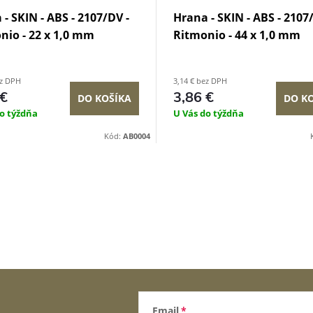
- SKIN - ABS - 2107/DV -
Hrana - SKIN - ABS - 2107
nio - 22 x 1,0 mm
Ritmonio - 44 x 1,0 mm
ez DPH
3,14 € bez DPH
 €
3,86 €
DO KOŠÍKA
DO K
o týždňa
U Vás do týždňa
Kód:
AB0004
Email