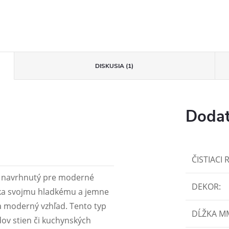
DISKUSIA (1)
Dodat
ČISTIACI 
l, navrhnutý pre moderné
DEKOR
:
ďaka svojmu hladkému a jemne
 moderný vzhľad. Tento typ
DĹŽKA M
dov stien či kuchynských