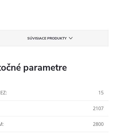
SÚVISIACE PRODUKTY
očné parametre
REZ
:
15
2107
M
:
2800