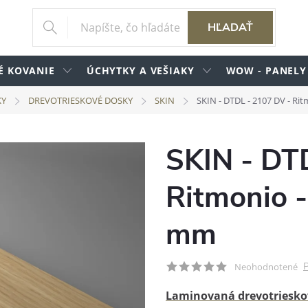
HĽADAŤ
É KOVANIE
ÚCHYTKY A VEŠIAKY
WOW - PANELY
KY
DREVOTRIESKOVÉ DOSKY
SKIN
SKIN - DTDL - 2107 DV - Ri
SKIN - DT
Ritmonio -
mm
P
Neohodnotené
Laminovaná drevotriesko