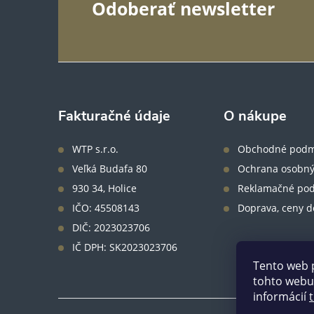
Z
Odoberať newsletter
á
p
ä
Fakturačné údaje
O nákupe
t
WTP s.r.o.
Obchodné podm
Veľká Budafa 80
Ochrana osobný
i
930 34, Holice
Reklamačné po
IČO: 45508143
Doprava, ceny d
e
DIČ: 2023023706
IČ DPH: SK2023023706
Tento web 
tohto webu 
informácií