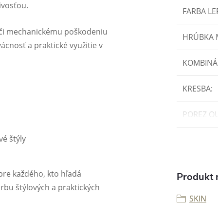
ivosťou.
FARBA LE
oči mechanickému poškodeniu
HRÚBKA
cnosť a praktické využitie v
KOMBINÁ
KRESBA
:
POREZ O
é štýly
pre každého, kto hľadá
Produkt n
rbu štýlových a praktických
SKIN