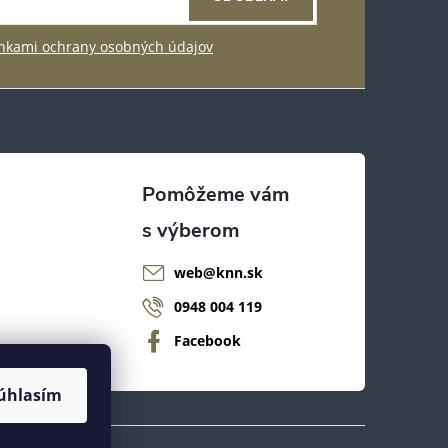
kami ochrany osobných údajov
web
@
knn.sk
0948 004 119
Facebook
úhlasím