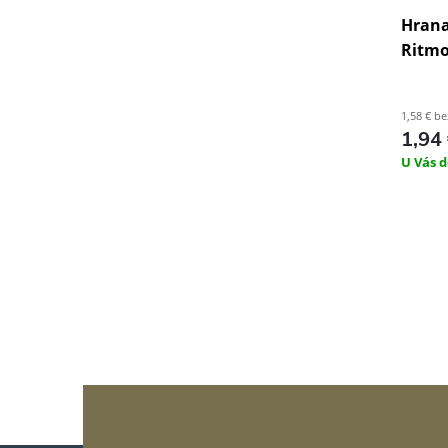
Hrana 
Ritmo
1,58 € b
1,94
U Vás d