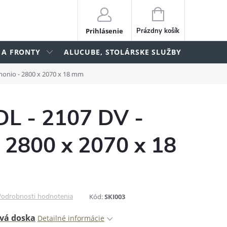
NÁKUPNÝ
KOŠÍK
Prihlásenie
Prázdny košík
 A FRONTY
ALUCUBE, STOLÁRSKE SLUŽBY
lame
tmonio - 2800 x 2070 x 18 mm
DL - 2107 DV -
 2800 x 2070 x 18
odrobnosti hodnotenia
Kód:
SKI003
vá doska
Detailné informácie