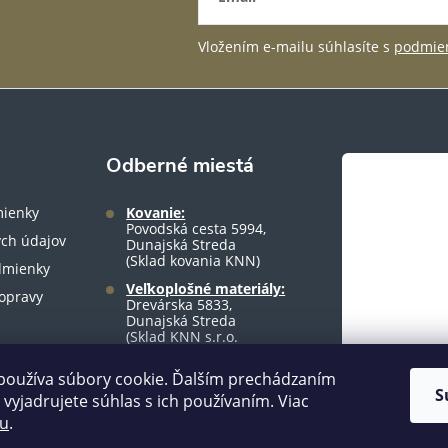
Vložením e-mailu súhlasíte s
podmien
Odberné miestá
ienky
Kovanie:
Povodská cesta 5994,
ch údajov
Dunajská Streda
(Sklad kovania KNN)
dmienky
Veľkoplošné materiály:
opravy
Drevárska 5833,
Dunajská Streda
(Sklad KNN s.r.o.
warehouse)
používa súbory cookie. Ďalším prechádzaním
S
vyjadrujete súhlas s ich používaním. Viac
tu
.