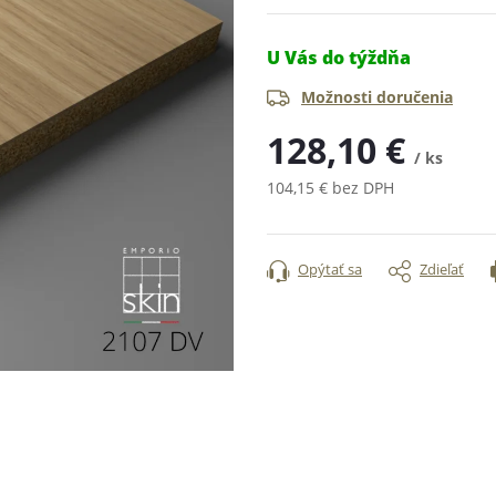
U Vás do týždňa
Možnosti doručenia
128,10 €
/ ks
104,15 € bez DPH
Jednotková
cena:
Opýtať sa
Zdieľať