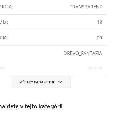
PIDLA
:
TRANSPARENT
 MM
:
18
CIA
:
00
DREVO_FANTAZIA
UT
:
OUT_P
VŠETKY PARAMETRE
ájdete v tejto kategórii