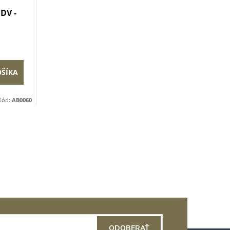
/DV -
OŠÍKA
Kód:
AB0060
ODOBERAŤ