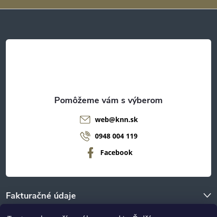
ä
t
i
e
web
@
knn.sk
0948 004 119
Facebook
Fakturačné údaje