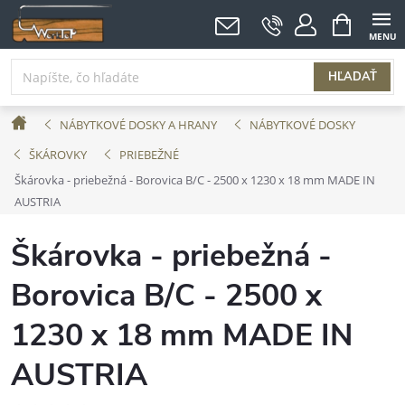
Prejsť
NÁKUPNÝ
KOŠÍK
na
obsah
HĽADAŤ
Domov
NÁBYTKOVÉ DOSKY A HRANY
NÁBYTKOVÉ DOSKY
ŠKÁROVKY
PRIEBEŽNÉ
Škárovka - priebežná - Borovica B/C - 2500 x 1230 x 18 mm MADE IN
AUSTRIA
Škárovka - priebežná -
Borovica B/C - 2500 x
1230 x 18 mm MADE IN
AUSTRIA