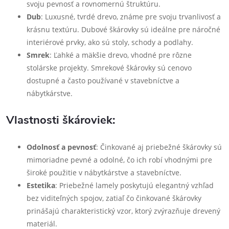
svoju pevnosť a rovnomernú štruktúru.
Dub
: Luxusné, tvrdé drevo, známe pre svoju trvanlivosť a
krásnu textúru. Dubové škárovky sú ideálne pre náročné
interiérové prvky, ako sú stoly, schody a podlahy.
Smrek
: Ľahké a mäkšie drevo, vhodné pre rôzne
stolárske projekty. Smrekové škárovky sú cenovo
dostupné a často používané v stavebníctve a
nábytkárstve.
Vlastnosti škároviek:
Odolnosť a pevnosť
: Činkované aj priebežné škárovky sú
mimoriadne pevné a odolné, čo ich robí vhodnými pre
široké použitie v nábytkárstve a stavebníctve.
Estetika
: Priebežné lamely poskytujú elegantný vzhľad
bez viditeľných spojov, zatiaľ čo činkované škárovky
prinášajú charakteristický vzor, ktorý zvýrazňuje drevený
materiál.