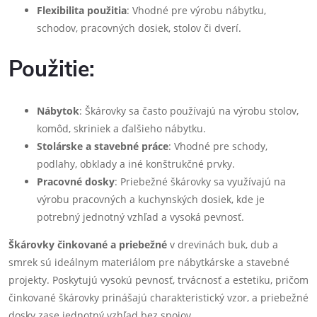
Flexibilita použitia
: Vhodné pre výrobu nábytku,
schodov, pracovných dosiek, stolov či dverí.
Použitie:
Nábytok
: Škárovky sa často používajú na výrobu stolov,
komôd, skriniek a ďalšieho nábytku.
Stolárske a stavebné práce
: Vhodné pre schody,
podlahy, obklady a iné konštrukčné prvky.
Pracovné dosky
: Priebežné škárovky sa využívajú na
výrobu pracovných a kuchynských dosiek, kde je
potrebný jednotný vzhľad a vysoká pevnosť.
Škárovky činkované a priebežné
v drevinách buk, dub a
smrek sú ideálnym materiálom pre nábytkárske a stavebné
projekty. Poskytujú vysokú pevnosť, trvácnosť a estetiku, pričom
činkované škárovky prinášajú charakteristický vzor, a priebežné
dosky zase jednotný vzhľad bez spojov.