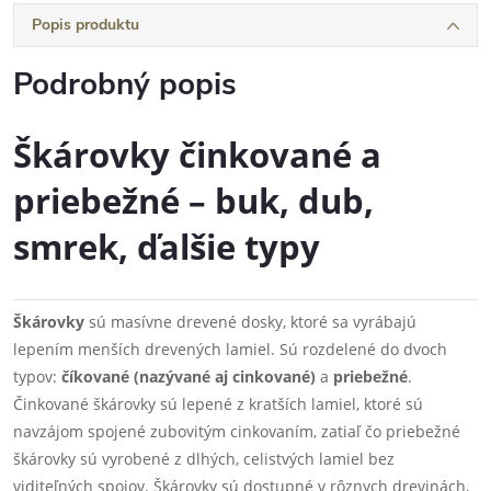
Popis produktu
Podrobný popis
Škárovky činkované a
priebežné – buk, dub,
smrek, ďalšie typy
Škárovky
sú masívne drevené dosky, ktoré sa vyrábajú
lepením menších drevených lamiel. Sú rozdelené do dvoch
typov:
číkované (nazývané aj cinkované)
a
priebežné
.
Činkované škárovky sú lepené z kratších lamiel, ktoré sú
navzájom spojené zubovitým cinkovaním, zatiaľ čo priebežné
škárovky sú vyrobené z dlhých, celistvých lamiel bez
viditeľných spojov. Škárovky sú dostupné v rôznych drevinách,