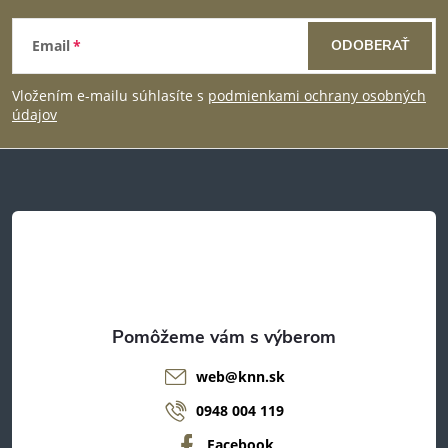
Z
Email
ODOBERAŤ
á
Vložením e-mailu súhlasíte s
podmienkami ochrany osobných
p
údajov
ä
t
i
e
web
@
knn.sk
0948 004 119
Facebook