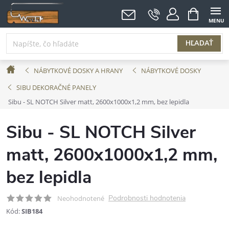
Prejsť
NÁKUPNÝ
KOŠÍK
na
obsah
HĽADAŤ
Domov
NÁBYTKOVÉ DOSKY A HRANY
NÁBYTKOVÉ DOSKY
SIBU DEKORAČNÉ PANELY
Sibu - SL NOTCH Silver matt, 2600x1000x1,2 mm, bez lepidla
Sibu - SL NOTCH Silver
matt, 2600x1000x1,2 mm,
bez lepidla
Podrobnosti hodnotenia
Neohodnotené
Kód:
SIB184