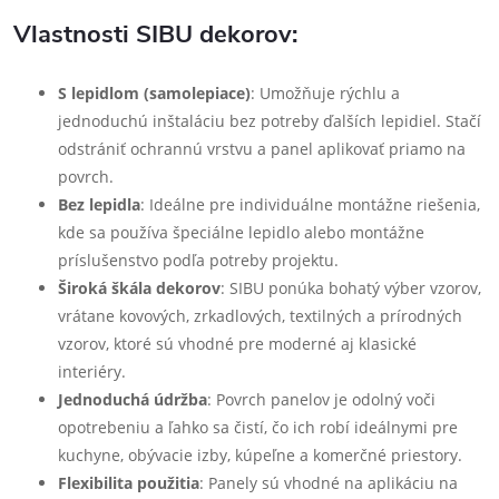
Vlastnosti SIBU dekorov:
S lepidlom (samolepiace)
: Umožňuje rýchlu a
jednoduchú inštaláciu bez potreby ďalších lepidiel. Stačí
odstrániť ochrannú vrstvu a panel aplikovať priamo na
povrch.
Bez lepidla
: Ideálne pre individuálne montážne riešenia,
kde sa používa špeciálne lepidlo alebo montážne
príslušenstvo podľa potreby projektu.
Široká škála dekorov
: SIBU ponúka bohatý výber vzorov,
vrátane kovových, zrkadlových, textilných a prírodných
vzorov, ktoré sú vhodné pre moderné aj klasické
interiéry.
Jednoduchá údržba
: Povrch panelov je odolný voči
opotrebeniu a ľahko sa čistí, čo ich robí ideálnymi pre
kuchyne, obývacie izby, kúpeľne a komerčné priestory.
Flexibilita použitia
: Panely sú vhodné na aplikáciu na