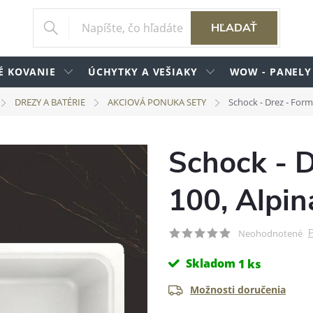
HĽADAŤ
É KOVANIE
ÚCHYTKY A VEŠIAKY
WOW - PANELY
DREZY A BATÉRIE
AKCIOVÁ PONUKA SETY
Schock - Drez - For
Schock - 
100, Alpi
P
Neohodnotené
Skladom
1 ks
Možnosti doručenia