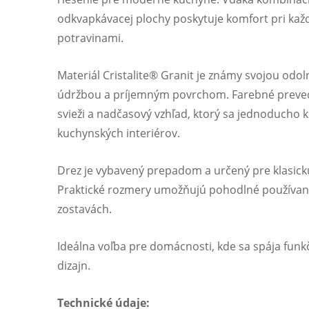
odkvapkávacej plochy poskytuje komfort pri kaž
potravinami.
Materiál Cristalite® Granit je známy svojou od
údržbou a príjemným povrchom. Farebné preved
svieži a nadčasový vzhľad, ktorý sa jednoducho 
kuchynských interiérov.
Drez je vybavený prepadom a určený pre klasic
Praktické rozmery umožňujú pohodlné používani
zostavách.
Ideálna voľba pre domácnosti, kde sa spája funk
dizajn.
Technické údaje: