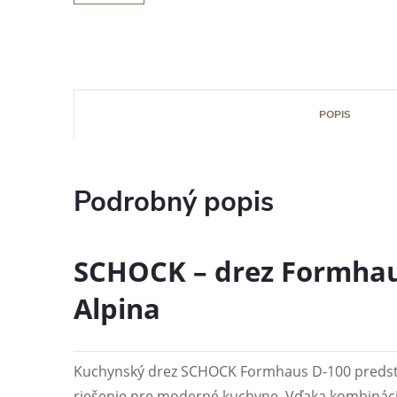
POPIS
Podrobný popis
SCHOCK – drez Formhau
Alpina
Kuchynský drez SCHOCK Formhaus D-100 predsta
riešenie pre moderné kuchyne. Vďaka kombinácii