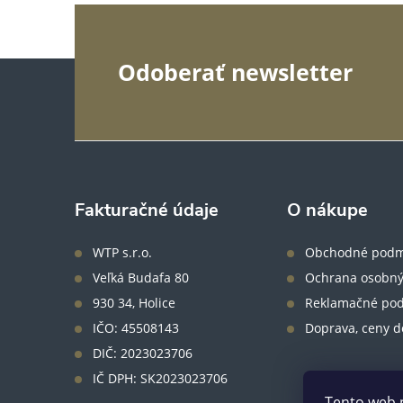
Z
Odoberať newsletter
á
p
ä
Fakturačné údaje
O nákupe
t
WTP s.r.o.
Obchodné podm
Veľká Budafa 80
Ochrana osobný
i
930 34, Holice
Reklamačné po
IČO: 45508143
Doprava, ceny d
e
DIČ: 2023023706
IČ DPH: SK2023023706
Tento web 