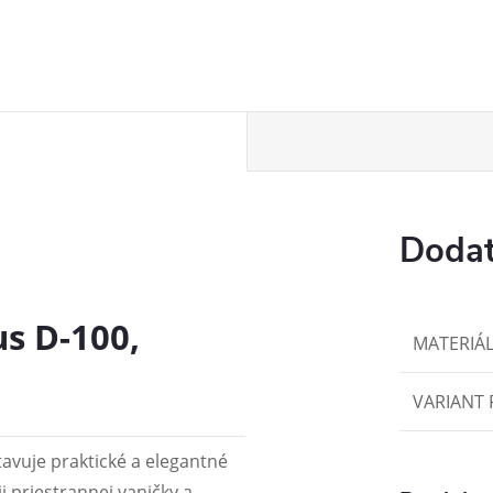
Dodat
s D-100,
MATERIÁ
VARIANT 
vuje praktické a elegantné
 priestrannej vaničky a