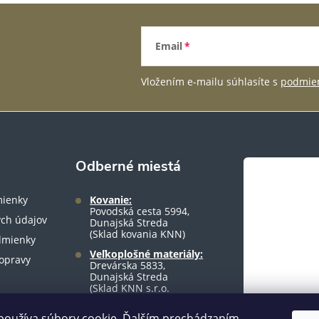
Email
Vložením e-mailu súhlasíte s
podmien
Odberné miestá
ienky
Kovanie:
Povodská cesta 5994,
ch údajov
Dunajská Streda
(Sklad kovania KNN)
dmienky
Veľkoplošné materiály:
opravy
Drevárska 5833,
Dunajská Streda
(Sklad KNN s.r.o.
warehouse)
používa súbory cookie. Ďalším prechádzaním