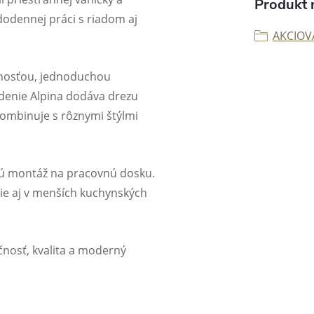
Produkt n
dodennej práci s riadom aj
AKCIOV
olnosťou, jednoduchou
enie Alpina dodáva drezu
kombinuje s rôznymi štýlmi
kú montáž na pracovnú dosku.
e aj v menších kuchynských
čnosť, kvalita a moderný