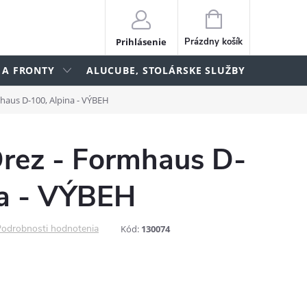
NÁKUPNÝ
KOŠÍK
Prihlásenie
Prázdny košík
 A FRONTY
ALUCUBE, STOLÁRSKE SLUŽBY
lame
mhaus D-100, Alpina - VÝBEH
Drez - Formhaus D-
na - VÝBEH
odrobnosti hodnotenia
Kód:
130074