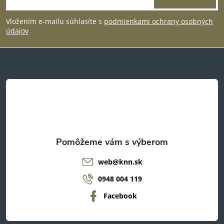
á
s
Vložením e-mailu súhlasíte s
podmienkami ochrany osobných
u
p
údajov
ä
t
i
e
web
@
knn.sk
0948 004 119
Facebook