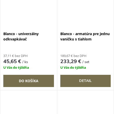
Blanco - univerzálny
Blanco - armatúra pre jednu
odkvapkávač
vaničku s tiahlom
37,11 € bez DPH
189,67 € bez DPH
45,65 €
233,29 €
/ ks
/ set
U Vás do týždňa
U Vás do týždňa
DO KOŠÍKA
DETAIL