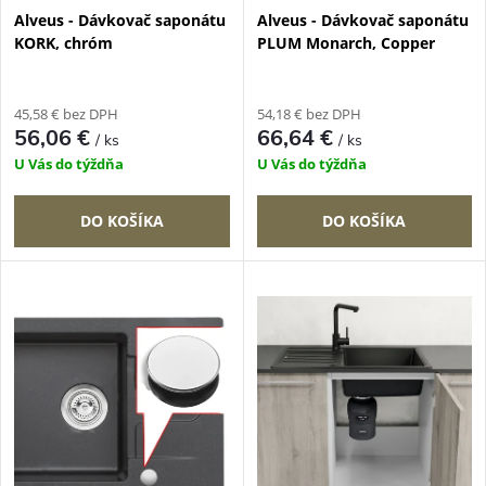
p
Alveus - Dávkovač saponátu
Alveus - Dávkovač saponátu
p
KORK, chróm
PLUM Monarch, Copper
r
r
o
45,58 € bez DPH
54,18 € bez DPH
o
56,06 €
66,64 €
/ ks
/ ks
d
U Vás do týždňa
U Vás do týždňa
d
u
DO KOŠÍKA
DO KOŠÍKA
u
k
k
t
t
o
o
v
v