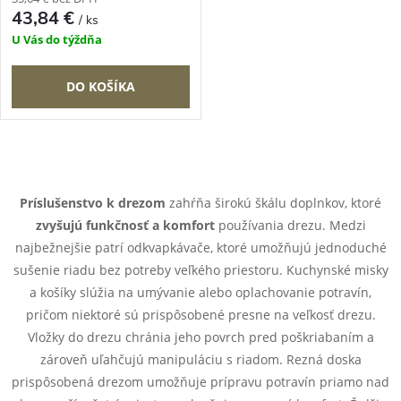
43,84 €
/ ks
U Vás do týždňa
DO KOŠÍKA
O
v
Príslušenstvo k drezom
zahŕňa širokú škálu doplnkov, ktoré
zvyšujú funkčnosť a komfort
používania drezu. Medzi
l
najbežnejšie patrí odkvapkávače, ktoré umožňujú jednoduché
á
sušenie riadu bez potreby veľkého priestoru. Kuchynské misky
a košíky slúžia na umývanie alebo oplachovanie potravín,
d
pričom niektoré sú prispôsobené presne na veľkosť drezu.
Vložky do drezu chránia jeho povrch pred poškriabaním a
a
zároveň uľahčujú manipuláciu s riadom. Rezná doska
c
prispôsobená drezom umožňuje prípravu potravín priamo nad