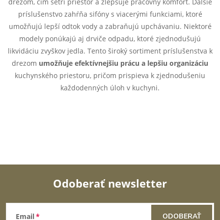
drezom, čím šetrí priestor a zlepšuje pracovný komfort. Ďalšie
i
príslušenstvo zahŕňa sifóny s viacerými funkciami, ktoré
e
umožňujú lepší odtok vody a zabraňujú upchávaniu. Niektoré
modely ponúkajú aj drviče odpadu, ktoré zjednodušujú
p
likvidáciu zvyškov jedla. Tento široký sortiment príslušenstva k
drezom
umožňuje efektívnejšiu prácu a lepšiu organizáciu
r
kuchynského priestoru, pričom prispieva k zjednodušeniu
v
každodenných úloh v kuchyni.
k
y
v
ý
Odoberať newsletter
p
Z
i
Email
ODOBERAŤ