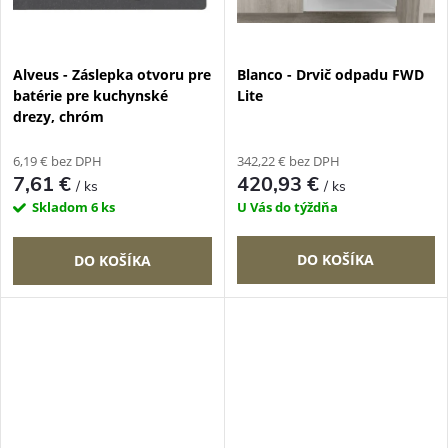
Alveus - Záslepka otvoru pre
Blanco - Drvič odpadu FWD
batérie pre kuchynské
Lite
drezy, chróm
6,19 € bez DPH
342,22 € bez DPH
7,61 €
420,93 €
/ ks
/ ks
Skladom
6 ks
U Vás do týždňa
DO KOŠÍKA
DO KOŠÍKA