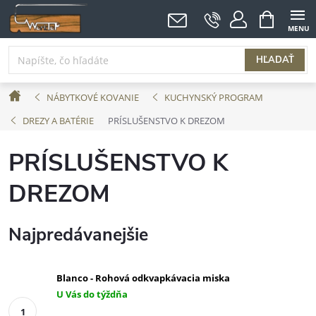
Prejsť
NÁKUPNÝ
KOŠÍK
na
obsah
HĽADAŤ
Domov
NÁBYTKOVÉ KOVANIE
KUCHYNSKÝ PROGRAM
DREZY A BATÉRIE
PRÍSLUŠENSTVO K DREZOM
PRÍSLUŠENSTVO K
DREZOM
Najpredávanejšie
Blanco - Rohová odkvapkávacia miska
U Vás do týždňa