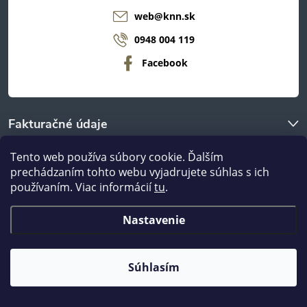
web
@
knn.sk
0948 004 119
Facebook
Fakturačné údaje
Tento web používa súbory cookie. Ďalším
O nákupe
prechádzaním tohto webu vyjadrujete súhlas s ich
používaním. Viac informácií
tu
.
Odberné miestá
Nastavenie
Copyright 2026
nanábytok.sk
. Všetky práva vyhradené.
Súhlasím
Vytvoril Shoptet