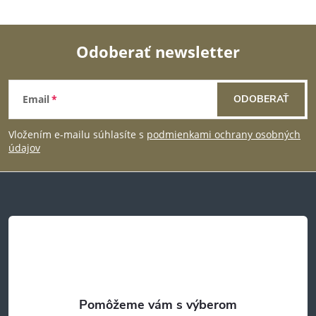
Odoberať newsletter
Z
Email
ODOBERAŤ
á
Vložením e-mailu súhlasíte s
podmienkami ochrany osobných
p
údajov
ä
t
i
e