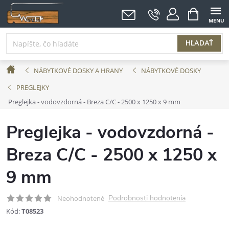
Prejsť
NÁKUPNÝ
KOŠÍK
na
obsah
HĽADAŤ
Domov
NÁBYTKOVÉ DOSKY A HRANY
NÁBYTKOVÉ DOSKY
PREGLEJKY
Preglejka - vodovzdorná - Breza C/C - 2500 x 1250 x 9 mm
Preglejka - vodovzdorná -
Breza C/C - 2500 x 1250 x
9 mm
Podrobnosti hodnotenia
Neohodnotené
Kód:
T08523