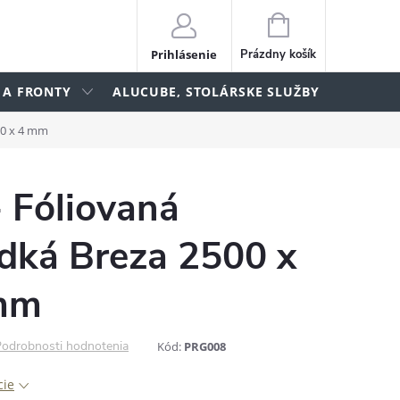
NÁKUPNÝ
KOŠÍK
Prihlásenie
Prázdny košík
 A FRONTY
ALUCUBE, STOLÁRSKE SLUŽBY
lame
50 x 4 mm
- Fóliovaná
adká Breza 2500 x
 mm
odrobnosti hodnotenia
Kód:
PRG008
cie