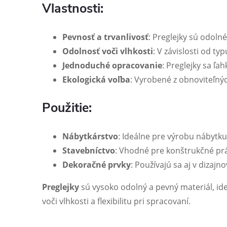
Vlastnosti:
Pevnosť a trvanlivosť
: Preglejky sú odolné
Odolnosť voči vlhkosti
: V závislosti od t
Jednoduché opracovanie
: Preglejky sa ľa
Ekologická voľba
: Vyrobené z obnoviteľnýc
Použitie:
Nábytkárstvo
: Ideálne pre výrobu nábytku,
Stavebníctvo
: Vhodné pre konštrukčné prác
Dekoračné prvky
: Používajú sa aj v dizaj
Preglejky
sú vysoko odolný a pevný materiál, ide
voči vlhkosti a flexibilitu pri spracovaní.