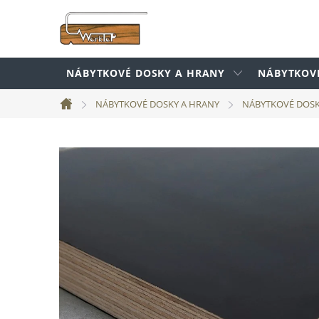
Prejsť
na
obsah
NÁBYTKOVÉ DOSKY A HRANY
NÁBYTKOV
NÁBYTKOVÉ DOSKY A HRANY
NÁBYTKOVÉ DOS
Domov