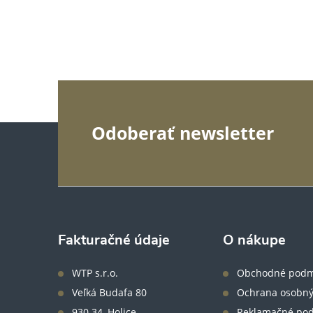
Z
Odoberať newsletter
á
p
ä
Fakturačné údaje
O nákupe
t
WTP s.r.o.
Obchodné podm
Veľká Budafa 80
Ochrana osobný
930 34, Holice
Reklamačné po