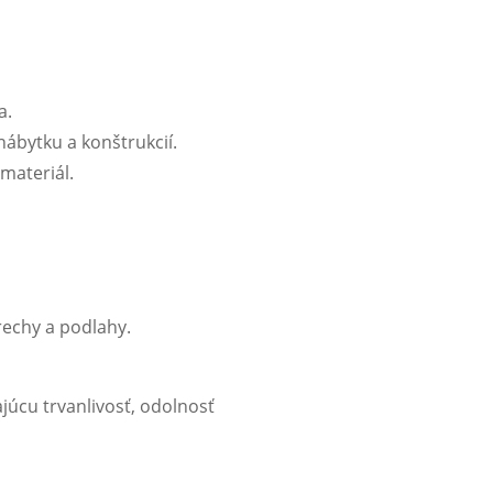
a.
 nábytku a konštrukcií.
materiál.
rechy a podlahy.
júcu trvanlivosť, odolnosť