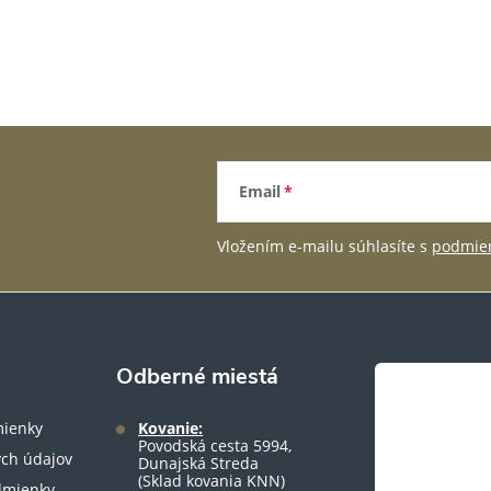
Email
Vložením e-mailu súhlasíte s
podmien
Odberné miestá
ienky
Kovanie:
Povodská cesta 5994,
ch údajov
Dunajská Streda
(Sklad kovania KNN)
dmienky