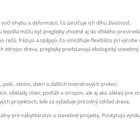
 voči ohybu a deformácii, čo zaručuje ich dlhú životnosť.
ypu lepidla môžu byť preglejky vhodné aj do vlhkého prostredi
hko režú, frézujú a spájajú, čo umožňuje flexibilitu pri výrobe
h zdrojov dreva, preglejky predstavujú ekologický stavebný 
 políc, stolov, dverí a ďalších interiérových prvkov.
e, obklady stien, podláh a stropov, ale aj ako základ pre st
nových projektoch, kde sa vyžaduje prírodný vzhľad dreva.
álny pre nábytkárstvo a stavebné projekty. Poskytujú vynika