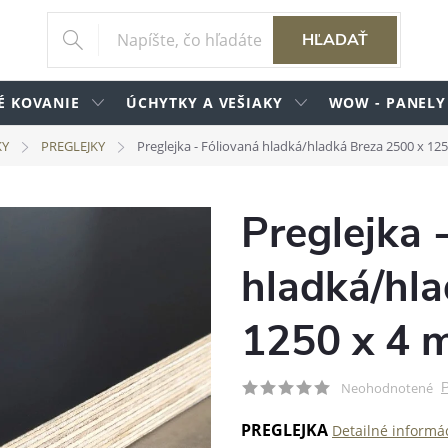
HĽADAŤ
É KOVANIE
ÚCHYTKY A VEŠIAKY
WOW - PANELY
KY
PREGLEJKY
Preglejka - Fóliovaná hladká/hladká Breza 2500 x 12
Preglejka 
hladká/hl
1250 x 4
P
Neohodnotené
PREGLEJKA
Detailné informá