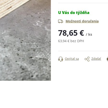
U Vás do týždňa
Možnosti doručenia
78,65 €
/ ks
63,94 € bez DPH
Jednotková
cena:
Opýtať sa
Zdieľať