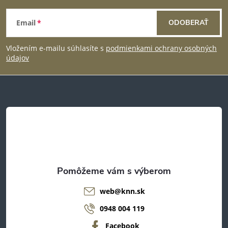
Z
a
Email
ODOBERAŤ
á
c
Vložením e-mailu súhlasíte s
podmienkami ochrany osobných
p
i
údajov
e
ä
p
t
r
i
v
e
k
y
web
@
knn.sk
v
0948 004 119
ý
Facebook