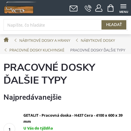
Prejsť
NÁKUPNÝ
KOŠÍK
na
obsah
HĽADAŤ
Domov
NÁBYTKOVÉ DOSKY A HRANY
NÁBYTKOVÉ DOSKY
PRACOVNÉ DOSKY KUCHYNSKÉ
PRACOVNÉ DOSKY ĎALŠIE TYPY
PRACOVNÉ DOSKY
ĎALŠIE TYPY
Najpredávanejšie
GETALIT - Pracovná doska - H437 Cera - 4100 x 600 x 39
mm
U Vás do týždňa