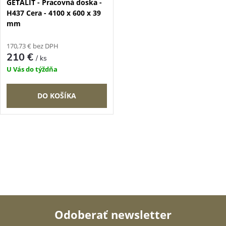
GETALIT - Pracovná doska -
p
H437 Cera - 4100 x 600 x 39
r
mm
r
o
170,73 € bez DPH
o
210 €
/ ks
d
U Vás do týždňa
d
u
DO KOŠÍKA
u
k
k
O
t
t
v
o
l
o
v
á
v
Odoberať newsletter
d