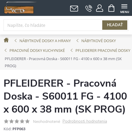
Prejsť
NÁKUPNÝ
KOŠÍK
na
obsah
HĽADAŤ
Domov
NÁBYTKOVÉ DOSKY A HRANY
NÁBYTKOVÉ DOSKY
PRACOVNÉ DOSKY KUCHYNSKÉ
PFLEIDERER PRACOVNÉ DOSKY
PFLEIDERER - Pracovná Doska - S60011 FG - 4100 x 600 x 38 mm (SK
PROG)
PFLEIDERER - Pracovná
Doska - S60011 FG - 4100
x 600 x 38 mm (SK PROG)
Podrobnosti hodnotenia
Neohodnotené
Kód:
PFP063