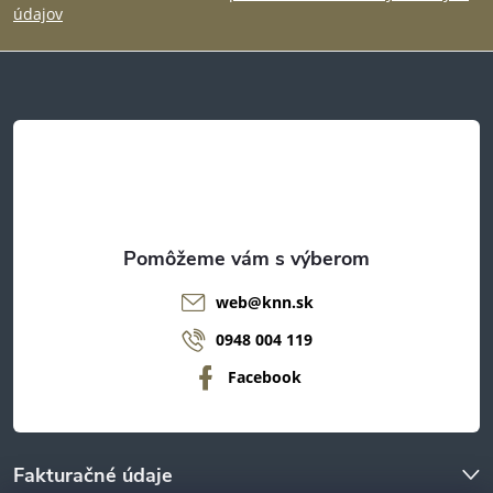
p
údajov
ä
t
i
e
web
@
knn.sk
0948 004 119
Facebook
Fakturačné údaje