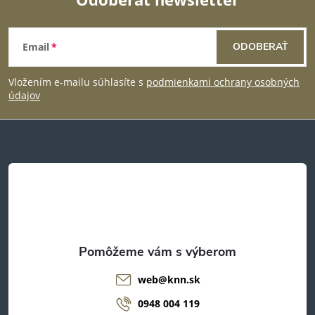
Z
Email
ODOBERAŤ
á
Vložením e-mailu súhlasíte s
podmienkami ochrany osobných
p
údajov
ä
t
i
e
web
@
knn.sk
0948 004 119