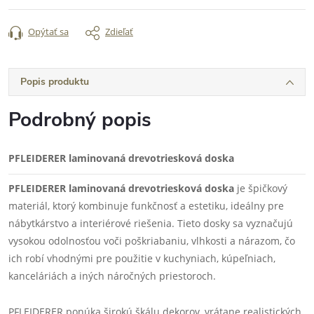
Opýtať sa
Zdieľať
Popis produktu
Podrobný popis
PFLEIDERER laminovaná drevotriesková doska
PFLEIDERER laminovaná drevotriesková doska
je špičkový
materiál, ktorý kombinuje funkčnosť a estetiku, ideálny pre
nábytkárstvo a interiérové riešenia. Tieto dosky sa vyznačujú
vysokou odolnosťou voči poškriabaniu, vlhkosti a nárazom, čo
ich robí vhodnými pre použitie v kuchyniach, kúpeľniach,
kanceláriách a iných náročných priestoroch.
PFLEIDERER ponúka širokú škálu dekorov, vrátane realistických