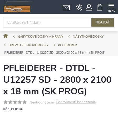
Prejsť
NÁKUPNÝ
KOŠÍK
na
obsah
HĽADAŤ
Domov
NÁBYTKOVÉ DOSKY A HRANY
NÁBYTKOVÉ DOSKY
DREVOTRIESKOVÉ DOSKY
PFLEIDERER
PFLEIDERER - DTDL - U12257 SD - 2800 x 2100 x 18 mm (SK PROG)
PFLEIDERER - DTDL -
U12257 SD - 2800 x 2100
x 18 mm (SK PROG)
Podrobnosti hodnotenia
Neohodnotené
Kód:
PF0104