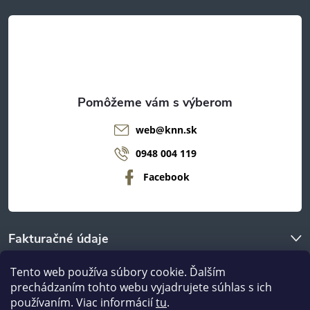
t
i
e
web
@
knn.sk
0948 004 119
Facebook
Fakturačné údaje
Tento web používa súbory cookie. Ďalším
O nákupe
prechádzaním tohto webu vyjadrujete súhlas s ich
používaním. Viac informácií
tu
.