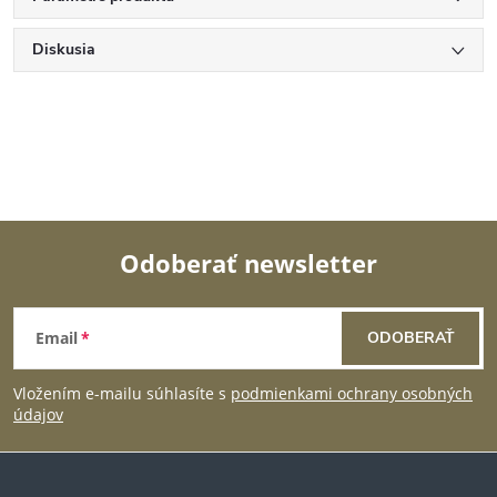
Diskusia
Odoberať newsletter
Z
Email
ODOBERAŤ
á
Vložením e-mailu súhlasíte s
podmienkami ochrany osobných
p
údajov
ä