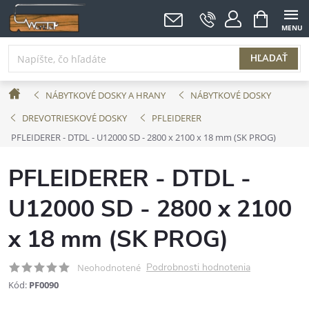
Prejsť
NÁKUPNÝ
KOŠÍK
na
obsah
HĽADAŤ
Domov
NÁBYTKOVÉ DOSKY A HRANY
NÁBYTKOVÉ DOSKY
DREVOTRIESKOVÉ DOSKY
PFLEIDERER
PFLEIDERER - DTDL - U12000 SD - 2800 x 2100 x 18 mm (SK PROG)
PFLEIDERER - DTDL -
U12000 SD - 2800 x 2100
x 18 mm (SK PROG)
Podrobnosti hodnotenia
Neohodnotené
Kód:
PF0090