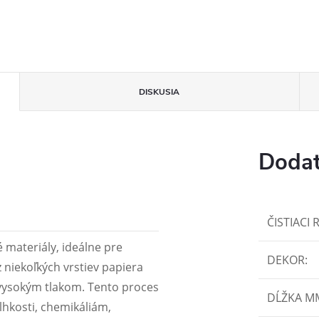
DISKUSIA
Dodat
ČISTIACI 
 materiály, ideálne pre
DEKOR
:
z niekoľkých vrstiev papiera
 vysokým tlakom. Tento proces
DĹŽKA M
hkosti, chemikáliám,