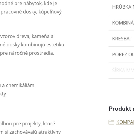
odné pre nábytok, kde je
HRÚBKA
 pracovné dosky, kúpeľňový
KOMBINÁ
h vzorov dreva, kameňa a
KRESBA
:
é dosky kombinujú estetiku
 pre náročné prostredia.
POREZ O
ŠÍRKA M
u a chemikáliám
kty
Produkt n
KOMPA
ľbou pre projekty, ktoré
m si zachovávajú atraktívny