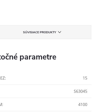
SÚVISIACE PRODUKTY
očné parametre
REZ
:
15
S63045
M
:
4100