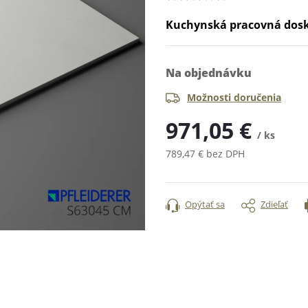
Kuchynská pracovná dos
Na objednávku
Možnosti doručenia
971,05 €
/ ks
789,47 € bez DPH
Jednotková
cena:
Opýtať sa
Zdieľať