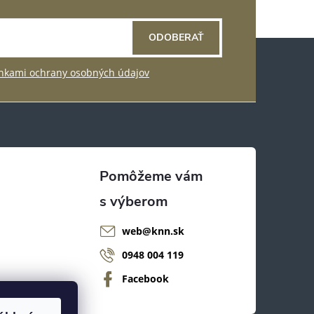
ODOBERAŤ
kami ochrany osobných údajov
web
@
knn.sk
0948 004 119
Facebook