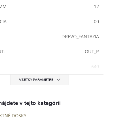
 MM
:
12
CIA
:
00
DREVO_FANTAZIA
UT
:
OUT_P
M
:
640
VŠETKY PARAMETRE
ájdete v tejto kategórii
KTNÉ DOSKY