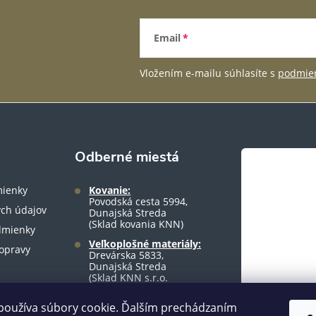
Email
Vložením e-mailu súhlasíte s
podmien
Odberné miestá
ienky
Kovanie:
Povodská cesta 5994,
ch údajov
Dunajská Streda
(Sklad kovania KNN)
dmienky
Veľkoplošné materiály:
opravy
Drevárska 5833,
Dunajská Streda
(Sklad KNN s.r.o.
warehouse)
používa súbory cookie. Ďalším prechádzaním