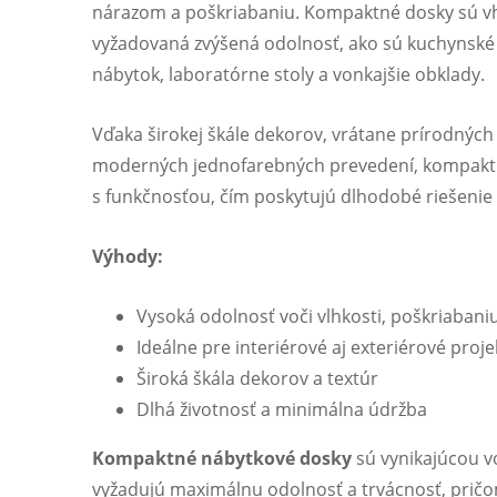
nárazom a poškriabaniu. Kompaktné dosky sú vh
vyžadovaná zvýšená odolnosť, ako sú kuchynské
nábytok, laboratórne stoly a vonkajšie obklady.
Vďaka širokej škále dekorov, vrátane prírodnýc
moderných jednofarebných prevedení, kompaktn
s funkčnosťou, čím poskytujú dlhodobé riešenie
Výhody:
Vysoká odolnosť voči vlhkosti, poškriabani
Ideálne pre interiérové aj exteriérové proje
Široká škála dekorov a textúr
Dlhá životnosť a minimálna údržba
Kompaktné nábytkové dosky
sú vynikajúcou vo
vyžadujú maximálnu odolnosť a trvácnosť, pričo