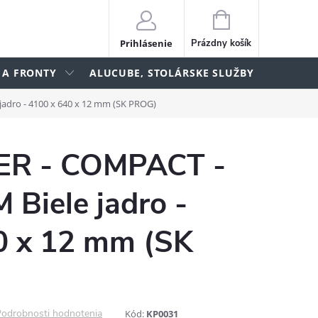
NÁKUPNÝ
KOŠÍK
Prihlásenie
Prázdny košík
 A FRONTY
ALUCUBE, STOLÁRSKE SLUŽBY
lame
adro - 4100 x 640 x 12 mm (SK PROG)
ER - COMPACT -
Biele jadro -
0 x 12 mm (SK
odrobnosti hodnotenia
Kód:
KP0031