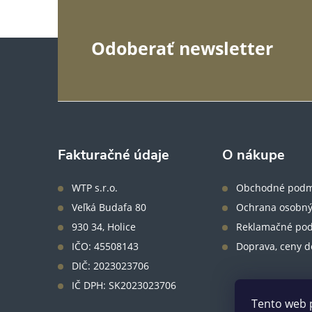
Z
Odoberať newsletter
á
p
ä
Fakturačné údaje
O nákupe
t
WTP s.r.o.
Obchodné podm
Veľká Budafa 80
Ochrana osobný
i
930 34, Holice
Reklamačné po
IČO: 45508143
Doprava, ceny d
e
DIČ: 2023023706
IČ DPH: SK2023023706
Tento web 