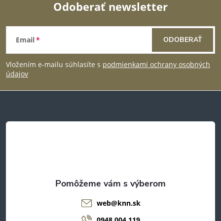
y
Odoberať newsletter
v
Z
ý
Email
ODOBERAŤ
á
p
Vložením e-mailu súhlasíte s
podmienkami ochrany osobných
p
údajov
i
ä
s
u
t
i
e
web
@
knn.sk
0948 004 119