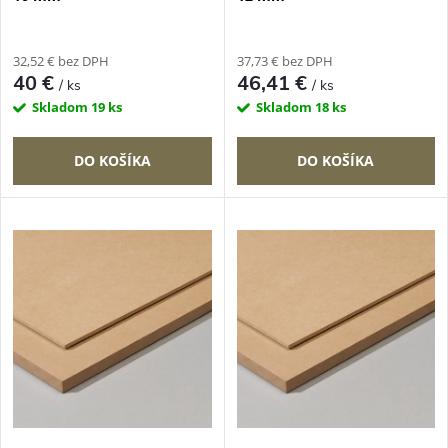
r
r
o
32,52 € bez DPH
37,73 € bez DPH
o
40 €
46,41 €
/ ks
/ ks
d
Skladom
19 ks
Skladom
18 ks
d
u
DO KOŠÍKA
DO KOŠÍKA
u
k
k
t
t
o
o
v
v