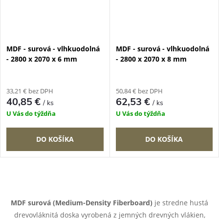
MDF - surová - vlhkuodolná
MDF - surová - vlhkuodolná
- 2800 x 2070 x 6 mm
- 2800 x 2070 x 8 mm
33,21 € bez DPH
50,84 € bez DPH
40,85 €
62,53 €
/ ks
/ ks
U Vás do týždňa
U Vás do týždňa
DO KOŠÍKA
DO KOŠÍKA
O
v
MDF surová (Medium-Density Fiberboard)
je stredne hustá
drevovláknitá doska vyrobená z jemných drevných vlákien,