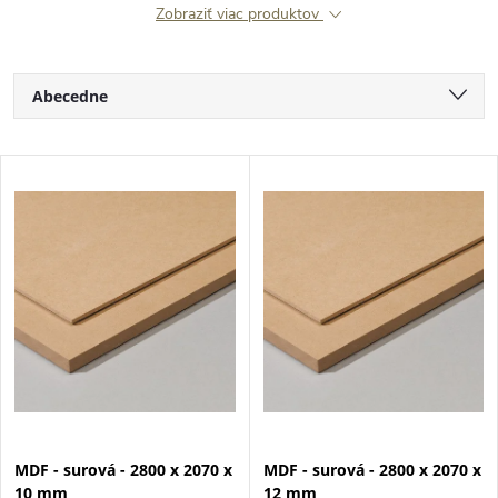
Zobraziť viac produktov
R
Abecedne
a
Najlacnejšie
V
Najdrahšie
d
ý
Najpredávanejšie
e
p
n
i
i
s
e
p
MDF - surová - 2800 x 2070 x
MDF - surová - 2800 x 2070 x
p
10 mm
12 mm