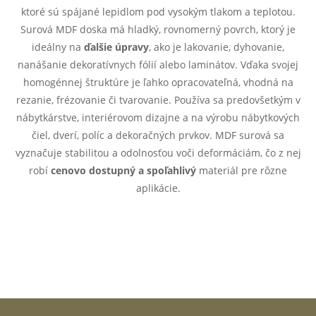
l
ktoré sú spájané lepidlom pod vysokým tlakom a teplotou.
á
Surová MDF doska má hladký, rovnomerný povrch, ktorý je
ideálny na
ďalšie úpravy
, ako je lakovanie, dyhovanie,
d
nanášanie dekoratívnych fólií alebo laminátov. Vďaka svojej
homogénnej štruktúre je ľahko opracovateľná, vhodná na
a
rezanie, frézovanie či tvarovanie. Používa sa predovšetkým v
c
nábytkárstve, interiérovom dizajne a na výrobu nábytkových
čiel, dverí, políc a dekoračných prvkov. MDF surová sa
i
vyznačuje stabilitou a odolnosťou voči deformáciám, čo z nej
e
robí
cenovo dostupný a spoľahlivý
materiál pre rôzne
aplikácie.
p
r
v
k