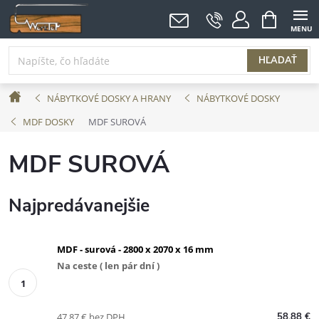
Prejsť
NÁKUPNÝ
KOŠÍK
na
obsah
HĽADAŤ
Domov
NÁBYTKOVÉ DOSKY A HRANY
NÁBYTKOVÉ DOSKY
MDF DOSKY
MDF SUROVÁ
MDF SUROVÁ
Najpredávanejšie
MDF - surová - 2800 x 2070 x 16 mm
Na ceste ( len pár dní )
47,87 € bez DPH
58,88 €