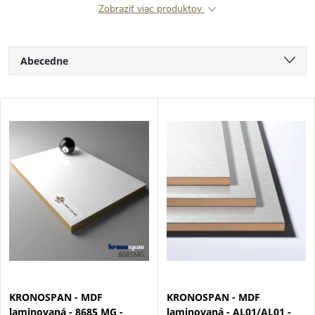
Zobraziť viac produktov
R
Abecedne
a
Najlacnejšie
V
Najdrahšie
d
ý
Najpredávanejšie
e
p
n
i
i
s
e
p
KRONOSPAN - MDF
KRONOSPAN - MDF
p
laminovaná - 8685 MG -
laminovaná - AL01/AL01 -