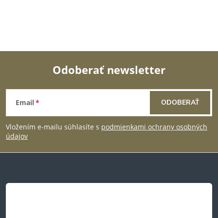
v
k
y
v
Odoberať newsletter
ý
Z
p
Email
ODOBERAŤ
á
i
Vložením e-mailu súhlasíte s
podmienkami ochrany osobných
p
s
údajov
u
ä
t
i