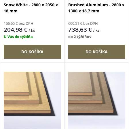
r
Snow White - 2800 x 2050 x
Brushed Aluminium - 2800 x
r
18 mm
1300 x 18,7 mm
o
o
166,65 € bez DPH
600,51 € bez DPH
d
204,98 €
738,63 €
/ ks
/ ks
d
U Vás do týždňa
do 2 týždňov
u
u
DO KOŠÍKA
DO KOŠÍKA
k
k
t
t
o
o
v
v