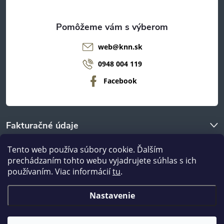
e
web
@
knn.sk
0948 004 119
Facebook
Fakturačné údaje
Tento web používa súbory cookie. Ďalším
O nákupe
prechádzaním tohto webu vyjadrujete súhlas s ich
používaním. Viac informácií
tu
.
Odberné miestá
Nastavenie
Copyright 2026
nanábytok.sk
. Všetky práva vyhradené.