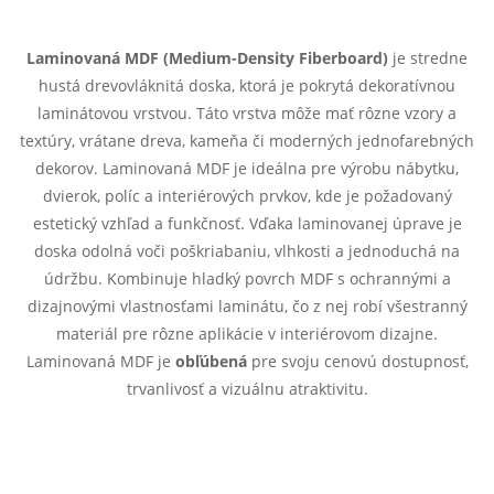
O
v
Laminovaná MDF (Medium-Density Fiberboard)
je stredne
hustá drevovláknitá doska, ktorá je pokrytá dekoratívnou
l
laminátovou vrstvou. Táto vrstva môže mať rôzne vzory a
á
textúry, vrátane dreva, kameňa či moderných jednofarebných
dekorov. Laminovaná MDF je ideálna pre výrobu nábytku,
d
dvierok, políc a interiérových prvkov, kde je požadovaný
estetický vzhľad a funkčnosť. Vďaka laminovanej úprave je
a
doska odolná voči poškriabaniu, vlhkosti a jednoduchá na
c
údržbu. Kombinuje hladký povrch MDF s ochrannými a
dizajnovými vlastnosťami laminátu, čo z nej robí všestranný
i
materiál pre rôzne aplikácie v interiérovom dizajne.
e
Laminovaná MDF je
obľúbená
pre svoju cenovú dostupnosť,
trvanlivosť a vizuálnu atraktivitu.
p
r