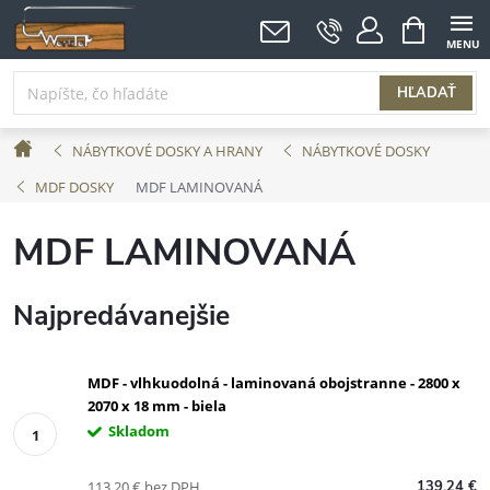
Prejsť
NÁKUPNÝ
KOŠÍK
na
obsah
HĽADAŤ
Domov
NÁBYTKOVÉ DOSKY A HRANY
NÁBYTKOVÉ DOSKY
MDF DOSKY
MDF LAMINOVANÁ
MDF LAMINOVANÁ
Najpredávanejšie
MDF - vlhkuodolná - laminovaná obojstranne - 2800 x
2070 x 18 mm - biela
Skladom
113,20 € bez DPH
139,24 €