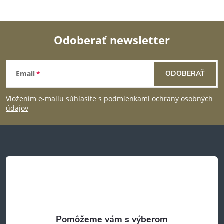
v
k
Odoberať newsletter
y
Z
v
Email
ODOBERAŤ
á
ý
Vložením e-mailu súhlasíte s
podmienkami ochrany osobných
p
p
údajov
i
ä
s
t
u
i
e