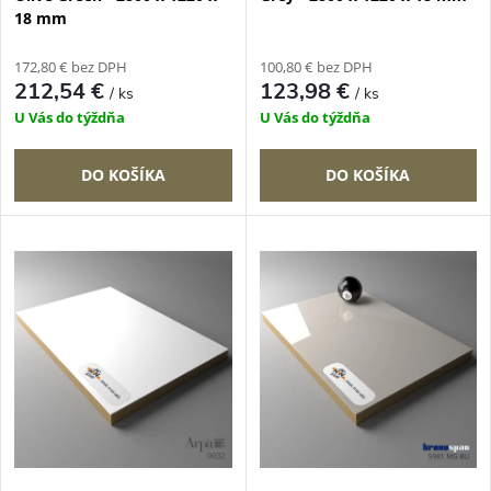
r
18 mm
r
o
172,80 € bez DPH
100,80 € bez DPH
o
212,54 €
123,98 €
/ ks
/ ks
d
U Vás do týždňa
U Vás do týždňa
d
u
DO KOŠÍKA
DO KOŠÍKA
u
k
k
t
t
o
o
v
v