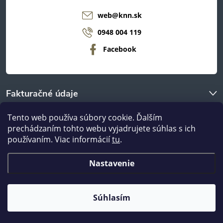
web
@
knn.sk
0948 004 119
Facebook
Fakturačné údaje
Tento web používa súbory cookie. Ďalším
O nákupe
prechádzaním tohto webu vyjadrujete súhlas s ich
používaním. Viac informácií
tu
.
Odberné miestá
Nastavenie
Copyright 2026
nanábytok.sk
. Všetky práva vyhradené.
Súhlasím
Vytvoril Shoptet