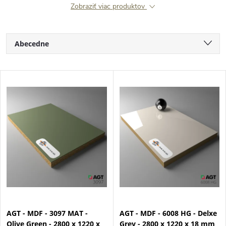
Zobraziť viac produktov
R
Abecedne
a
Najlacnejšie
V
Najdrahšie
d
ý
Najpredávanejšie
e
p
n
i
i
s
e
p
AGT - MDF - 3097 MAT -
AGT - MDF - 6008 HG - Delxe
p
Olive Green - 2800 x 1220 x
Grey - 2800 x 1220 x 18 mm