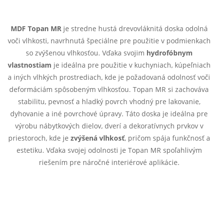
O
v
MDF Topan MR
je stredne hustá drevovláknitá doska odolná
voči vlhkosti, navrhnutá špeciálne pre použitie v podmienkach
l
so zvýšenou vlhkosťou. Vďaka svojim
hydrofóbnym
á
vlastnostiam
je ideálna pre použitie v kuchyniach, kúpeľniach
a iných vlhkých prostrediach, kde je požadovaná odolnosť voči
d
deformáciám spôsobeným vlhkosťou. Topan MR si zachováva
stabilitu, pevnosť a hladký povrch vhodný pre lakovanie,
a
dyhovanie a iné povrchové úpravy. Táto doska je ideálna pre
c
výrobu nábytkových dielov, dverí a dekoratívnych prvkov v
priestoroch, kde je
zvýšená vlhkosť
, pričom spája funkčnosť a
i
estetiku. Vďaka svojej odolnosti je Topan MR spoľahlivým
e
riešením pre náročné interiérové aplikácie.
p
r