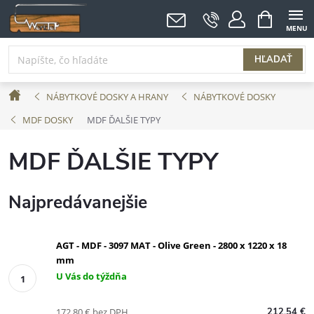
Prejsť
NÁKUPNÝ
KOŠÍK
na
obsah
HĽADAŤ
Domov
NÁBYTKOVÉ DOSKY A HRANY
NÁBYTKOVÉ DOSKY
MDF DOSKY
MDF ĎALŠIE TYPY
MDF ĎALŠIE TYPY
Najpredávanejšie
AGT - MDF - 3097 MAT - Olive Green - 2800 x 1220 x 18
mm
U Vás do týždňa
172,80 € bez DPH
212,54 €