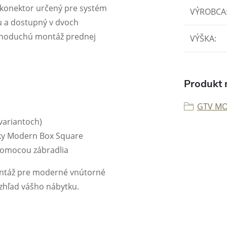
konektor určený pre systém
VÝROBCA
u a dostupný v dvoch
ednoduchú montáž prednej
VÝŠKA
:
Produkt n
GTV M
variantoch)
ky Modern Box Square
pomocou zábradlia
montáž pre moderné vnútorné
vzhľad vášho nábytku.