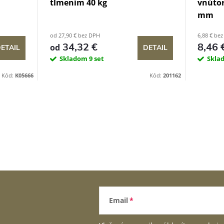
tlmením 40 kg
vnútor
mm
od 27,90 € bez DPH
6,88 € be
34,32 €
8,46 
od
ETAIL
DETAIL
Skladom
9 set
Skla
Kód:
K05666
Kód:
201162
Email