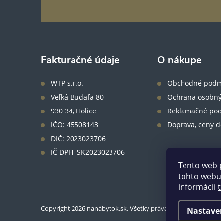
á
p
ä
Fakturačné údaje
O nákupe
t
WTP s.r.o.
Obchodné podm
Veľká Budafa 80
Ochrana osobný
i
930 34, Holice
Reklamačné po
IČO: 45508143
Doprava, ceny d
e
DIČ: 2023023706
IČ DPH: SK2023023706
Tento web 
tohto webu 
informácií
Copyright 2026
nanábytok.sk
. Všetky práva vyhradené.
Nastave