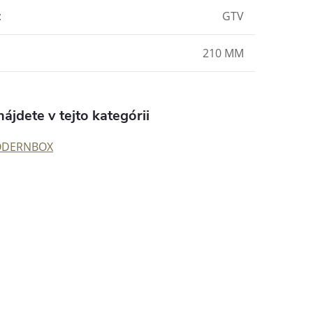
:
GTV
210 MM
ájdete v tejto kategórii
ODERNBOX