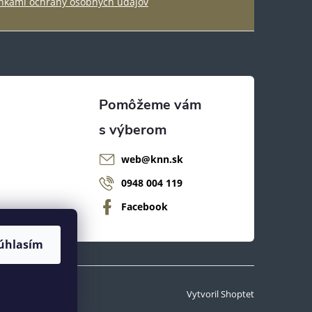
kami ochrany osobných údajov
web
@
knn.sk
0948 004 119
Facebook
úhlasím
Vytvoril Shoptet