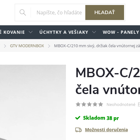
HĽADAŤ
É KOVANIE
ÚCHYTKY A VEŠIAKY
WOW - PANELY
GTV MODERNBOX
MBOX-C/210 mm sivý, držiak čela vnútornej z
MBOX-C/21
čela vnúto
P
Neohodnotené
Skladom
38 pr
Možnosti doručenia