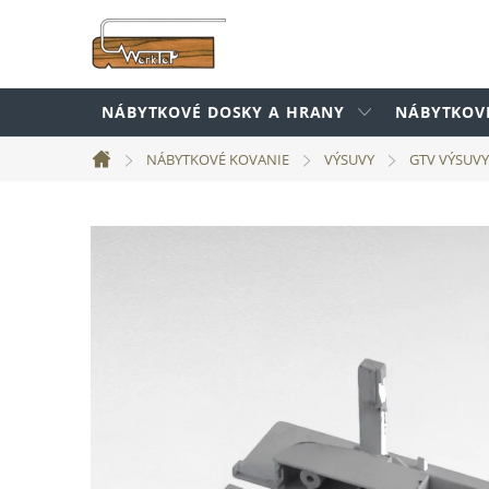
Prejsť
na
obsah
NÁBYTKOVÉ DOSKY A HRANY
NÁBYTKOV
NÁBYTKOVÉ KOVANIE
VÝSUVY
GTV VÝSUVY
Domov