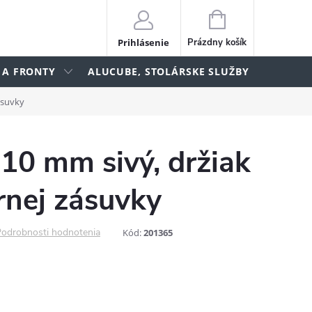
NÁKUPNÝ
KOŠÍK
Prihlásenie
Prázdny košík
 A FRONTY
ALUCUBE, STOLÁRSKE SLUŽBY
lame
ásuvky
0 mm sivý, držiak
rnej zásuvky
odrobnosti hodnotenia
Kód:
201365