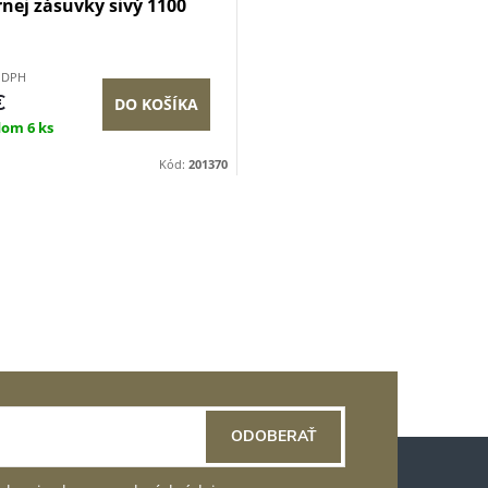
nej zásuvky sivý 1100
z DPH
€
DO KOŠÍKA
dom
6 ks
Kód:
201370
ODOBERAŤ