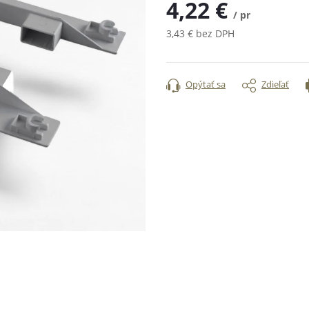
4,22 €
/ pr
3,43 € bez DPH
Jednotková
cena:
Opýtať sa
Zdieľať